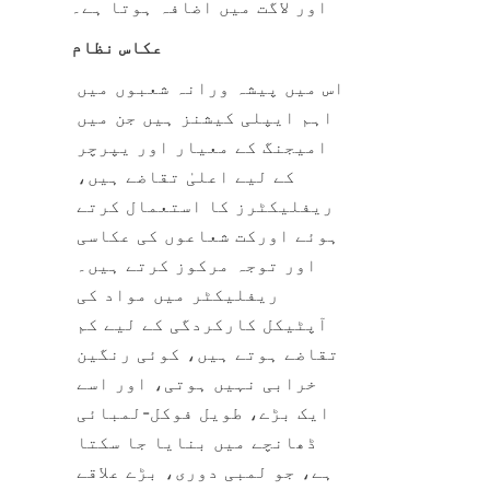
اور لاگت میں اضافہ ہوتا ہے۔
عکاس نظام
اس میں پیشہ ورانہ شعبوں میں 
اہم ایپلی کیشنز ہیں جن میں 
امیجنگ کے معیار اور یپرچر 
کے لیے اعلیٰ تقاضے ہیں، 
ریفلیکٹرز کا استعمال کرتے 
ہوئے اورکت شعاعوں کی عکاسی 
اور توجہ مرکوز کرتے ہیں۔ 
ریفلیکٹر میں مواد کی 
آپٹیکل کارکردگی کے لیے کم 
تقاضے ہوتے ہیں، کوئی رنگین 
خرابی نہیں ہوتی، اور اسے 
ایک بڑے، طویل فوکل-لمبائی 
ڈھانچے میں بنایا جا سکتا 
ہے، جو لمبی دوری، بڑے علاقے 