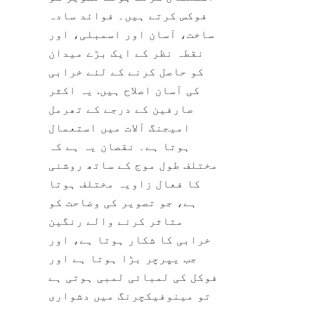
فوکس کرتے ہیں۔ فوائد سادہ 
ساخت، آسان اور اسمبلی، اور 
نقطہ نظر کے ایک بڑے میدان 
کو حاصل کرنے کے لئے خرابی 
کی آسان اصلاح ہیں. یہ اکثر 
صارفین کے درجے کے تھرمل 
امیجنگ آلات میں استعمال 
ہوتا ہے۔ نقصان یہ ہے کہ 
مختلف طول موج کے ساتھ روشنی 
کا فعال زاویہ مختلف ہوتا 
ہے، جو تصویر کی وضاحت کو 
متاثر کرنے والے رنگین 
خرابی کا شکار ہوتا ہے، اور 
جب یپرچر بڑا ہوتا ہے اور 
فوکل کی لمبائی لمبی ہوتی ہے 
تو مینوفیکچرنگ میں دشواری 