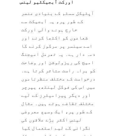
اورکت آبجیکٹیو لینس
آپٹیکل سسٹم کے بنیادی عنصر 
کے طور پر، یہ آبجیکٹ سے 
خارج ہونے والی اورکت 
شعاعوں کو اکٹھا کرنے اور 
اسے سینسر پر مرکوز کرنے کا 
ذمہ دار ہے۔ یہ تھرمل امیجنگ 
امیج کی ریزولوشن اور وضاحت 
کو براہ راست متاثر کرتا ہے۔ 
درخواست کے مختلف منظرناموں 
میں اس کی فوکل لینتھ، یپرچر 
اور دیگر پیرامیٹرز کے لیے 
مختلف تقاضے ہوتے ہیں۔ مثال 
کے طور پر، ایک وسیع معروضی 
لینس اکثر بڑے علاقوں کی 
نگرانی کے لیے استعمال کیا 