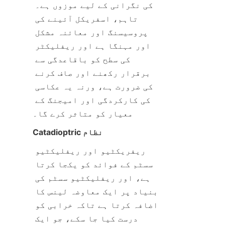
کی نگرانی کے لیے موزوں ہے۔ 
تاہم، اسفریکل آئینے کی 
پروسیسنگ اور معائنہ مشکل 
اور مہنگا ہے اور ریفلیکٹر 
کی سطح کو باقاعدگی سے 
برقرار رکھنے اور صاف کرنے 
کی ضرورت ہے، ورنہ یہ عکاسی 
کی کارکردگی اور امیجنگ کے 
معیار کو متاثر کرے گا۔
Catadioptric نظام
ریفریکٹیو اور ریفلیکٹیو 
سسٹم کے فوائد کو یکجا کرتا 
ہے، اور ریفلیکٹیو سسٹم کی 
بنیاد پر ایک معاوضہ لینس کا 
اضافہ کرتا ہے تاکہ خرابی کو 
درست کیا جا سکے، جو ایک 