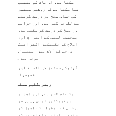
سکتا ہے، اس بات کو یقینی 
بنا سکتا ہے کہ روشنی سینسر 
کی حساس سطح پر درست طریقے 
سے لگائی گئی ہے، اور خرابی 
اور مسخ کو درست کر سکتی ہے۔ 
پیچیدہ لینس کے امتزاج اور 
اصلاح کی تکنیکیں اکثر اعلیٰ 
درجے کے آلات میں استعمال 
ہوتی ہیں۔
آپٹیکل سسٹمز کی اقسام اور 
خصوصیات
ریفریکٹیو سسٹم
ایک عام قسم ہے، اہم اجزاء 
ریفریکٹیو لینس ہیں، جو 
روشنی کے اضطراب کے اصول کو 
استعمال کرتے ہوئے تصویر کو 