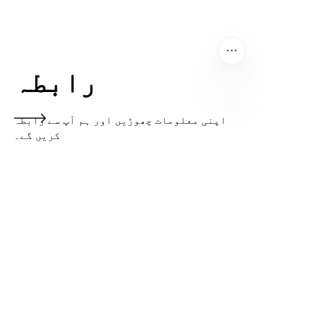
رابطہ
اپنی معلومات چھوڑیں اور ہم آپ سے رابطہ
UR
کریں گے۔
نام
کمپنی
میل