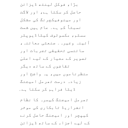
بڑا، فوکل لینتھ ڈیزائن 
حاصل کر سکتا ہے، اور لاگت 
اور مینوفیکچرنگ کی مشکل 
نسبتاً کم ہے۔ عام ہیں شمٹ 
سسٹم، مکسوٹوف کیٹاڈیوپٹر 
آئینہ وغیرہ۔ صنعتی معائنہ، 
سائنسی تحقیقی تجربات اور 
تصویر کے معیار کے لیے اعلیٰ 
تقاضوں کے ساتھ دیگر 
منظرناموں میں، یہ واضح اور 
زیادہ درست تھرمل امیجنگ 
ڈیٹا فراہم کر سکتا ہے۔
تھرمل امیجنگ کیمرہ کا نظام 
انفراریڈ تابکاری کی موثر 
کیپچر اور امیجنگ حاصل کرنے 
کے لیے اجزاء کے ساتھ ڈیزائن 