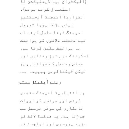
(الیکٹران بیم ڈیفلیکشن کا 
استعمال کرتے ہوئے)، 
انفراریڈ امیجنگ آبجیکٹیو 
لینس بڑے ایریا تھرمل 
امیجنگ ڈیٹا حاصل کرنے کے 
لیے مختلف علاقوں کو پوائنٹ 
بہ پوائنٹ سکین کرتا ہے۔ 
اسکیننگ میں تیز رفتاری اور 
حساس ردعمل کے فوائد ہیں، 
لیکن ٹیکنالوجی پیچیدہ ہے۔
ریلے آپٹیکل سسٹم
یہ انفراریڈ امیجنگ مقصدی 
لینس اور سینسر کو اورکت 
تابکاری کی موثر ترسیل سے 
جوڑتا ہے۔ یہ فوکسڈ لائٹ کو 
مزید پروسیس اور ایڈجسٹ کر 