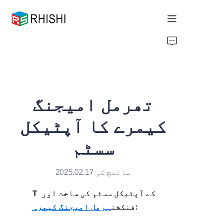
Home
Products
تھرمل امیجنگ
About Us
کیمرے کا آپٹیکل
News
سسٹم
Support
سائنچ کی 2025.02.17
T کے آپٹیکل سسٹم کی ساخت اور 
:
فنکشن
ہرمل امیجنگ کیمرہ