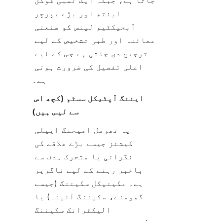
جاتا ہے، جبکہ ایک لمبی فوکل 
لینتھ اور بڑے یپرچر 
آبجیکٹیو لینس کو صنعتی 
معائنہ اور طبی تشخیص کے لیے 
ترجیح دی جاتی ہے جس کے لیے 
اعلیٰ تفصیل کی ضرورت ہوتی 
ہے۔
ایننگ آپٹیکل سسٹم (کچھ اس 
سے لیس ہیں)
یہ تھرمل امیجنگ ایپلی 
کیشنز جیسے بڑے علاقے کی 
نگرانی یا متحرک ہدف سے 
باخبر رہنے کے لیے ناگزیر 
ہے۔ مکینیکل سکیننگ (جیسے 
گھومنے، سکیننگ آئینہ) یا 
الیکٹرانک سکیننگ 