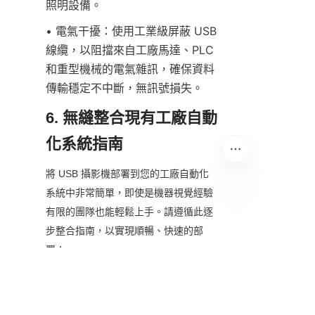
照明設備。
• 電氣干擾：使用工業級屏蔽 USB 
線纜，以阻擋來自工廠馬達、PLC 
和重型機械的電氣雜訊，確保資料
傳輸穩定不中斷，無訊號損失。
6. 無縫整合現有工廠自動
化系統指南
將 USB 攝影機部署到您的工廠自動化
系統中非常簡單，即使是機器視覺經驗
有限的團隊也能輕鬆上手。請遵循此逐
TC
步整合指南，以實現順暢、快速的部
署：
1. 規劃您的自動化目標：定義具體任務
（檢測、機器人、掃描）和環境條件，
以選擇合適的攝影機規格（解析度、耐