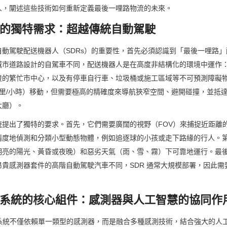
人，闡述這些技術如何重新定義最後一哩路物流的未來。
統的獨特需求：超越傳統自動駕駛
自動駕駛配送機器人（SDRs）的重要性，首先必須認識到「最後一哩路
城市道路設計的自駕車不同，配送機器人是在高度非結構化的環境中運作
梭的繁忙市中心，以及有停車自行車、垃圾桶或施工區域等不可預測障礙物
8 公里/小時）移動，但需要極高的精確度來導航狹窄空間、避開碰撞，並抵
大廳）。
統提出了獨特的要求。首先，它們需要廣闊的視野（FOV）來捕捉近距離
精度地偵測和分類小型動態物體，例如追逐球的小孩或走下路緣的行人。
明亮的陽光、黃昏或夜晚）和惡劣天氣（雨、雪、霧）下可靠地運行。最
貴感測器套件的高階自動駕駛汽車不同，SDR 通常大規模部署，因此需
覺系統的核心組件：感測器與人工智慧的協同作
系統不僅依賴單一類型的感測器，而是融合多種感測技術，結合強大的人工