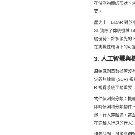
在偵測物體的形狀、
要。
歷史上，LiDAR 對
SL 消除了傳統機械
鍵優勢。許多領先的 SDR
在挑戰性環境下的可
3. 人工智慧
原始感測器數據若沒有先
定義無線電 (SDR)
R 視覺系統至關重要
物件偵測與分類：機器學習模
即時偵測和分類物件
緣、行人穿越道，甚
在穿越人行道的行人
語義分割：與辨識個