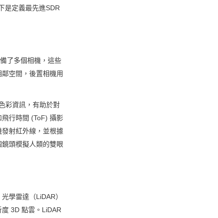
下是定義最先進SDR
配備了多個相機，這些
相鄰空間，後置相機用
捉色彩資訊，有助於對
時間 (ToF) 攝影
機發射紅外線，並根據
個鏡頭模擬人類的雙眼
學雷達（LiDAR）
 點雲。LiDAR 