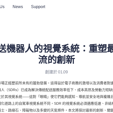
 Us
News
Support
送機器人的視覺系統：重塑
流的創新
創建於 01.09
市場正經歷前所未有的蓬勃發展，這得益於電子商務的激增以及消費者對
器人（SDRs）已成為解決傳統配送服務效率低下、成本高昂及勞動力短
在於其視覺系統——這對「眼睛」使它們能夠感知、導航並安全地與複雜
化道路上的自駕車視覺系統不同，SDR 的視覺系統必須適應低速、非結
騎士、路緣石、障礙物以及多變的天氣條件。本文將探討最新的創新、關