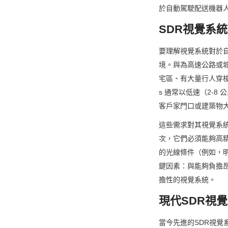
於自動駕駛配送機器
SDR視覺系
要理解視覺系統對於
境。與為高速公路或
宅區、有大量行人穿
s 通常以低速（2-
客戶家門口或建築物
這些需求對其視覺系
次，它們必須能夠高
的光線條件（例如，
鍵因素：與能夠負擔昂
擔性的視覺系統。
現代SDR視
當今先進的SDR視覺