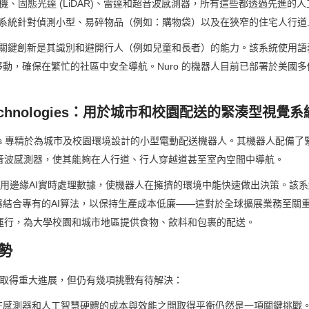
機、固態光達 (LiDAR)、雷達和超音波感測器，所有這些都透過先進的人工智
視覺系統針對偵測小型、易碎物品（例如：購物袋）以及在狹窄的住宅人行
一項關鍵創新是其識別和避開行人（例如兒童和長者）的能力。該系統使用
動，確保在繁忙的社區中安全導航。Nuro 的機器人目前已部署於美國
ip Technologies：用於城市和校園配送的緊湊型視覺系
chnologies 專精於為城市及校園環境設計的小型電動配送機器人。其機器人配
和超音波感測器，使其能夠在人行道、行人穿越道甚至室內空間中導航。
覺系統利用邊緣AI實時處理數據，使機器人在擁擠的環境中能快速做出決策。該
結合專有的AI算法，以保持生產成本低廉——這對於全球擴展業務至關重要。S
家運行，為大學校園和城市地區提供食物、飲料和包裹的配送。
勢
統已取得重大進展，但仍有幾項挑戰有待解決：
感測器和人工智慧硬體的成本與效能之間取得平衡仍然是一項關鍵挑戰。雖然