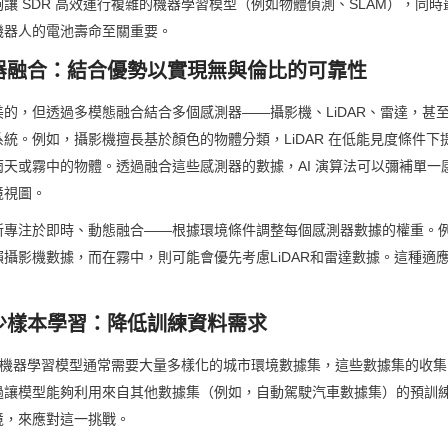
讓 SDR 高效運行複雜的機器學習模型（例如物體偵測、SLAM），同
機器人的電池壽命至關重要。
測器融合：結合優勢以實現無與倫比的可靠性
的，但透過多模態融合結合多個感測器——攝影機、LiDAR、雷達，甚
統。例如，攝影機擅長基於顏色的物體分類，LiDAR 在低能見度條件下
天或霧中的物體。透過融合這些感測器的數據，AI 演算法可以彌補單一
境視圖。
新專注於即時、動態融合——根據環境條件調整每個感測器數據的權重。
攝影機數據，而在霧中，則可能會優先考慮LiDAR和雷達數據。這種適
與少樣本學習：降低訓練資料需求
訓練機器學習模型通常需要大量多樣化的城市環境數據集，這些數據集的收
過讓模型能夠利用來自其他數據集（例如，自動駕駛汽車數據集）的預訓
境，來應對這一挑戰。