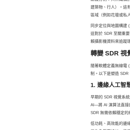
建築物、行人）。這有
區域（例如花壇或私
同步定位與地圖構建 
這對於 SDR 至關重
賴攝影機資料來追蹤
轉變 SDR 
隨著軟體定義無線電 
制。以下是塑造 SD
1. 邊緣人工智
早期的 SDR 視覺
AI—將 AI 演算法
SDR 無需依賴穩定
低功耗、高效能的邊緣運算晶