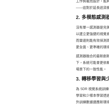
工作負載而設計，能夠
——這對於延長送貨
2. 多模態感
沒有單一感測器是完美
以建立更強健的視覺系
而雷達則能有效偵測雨
更全面、更準確的環
感測器融合的最新創
下，系統可能會更依賴
場景下的一致性能。
3. 轉移學習
為 SDR 視覺系統
學習和少樣本學習透
外訓練數據適應新環