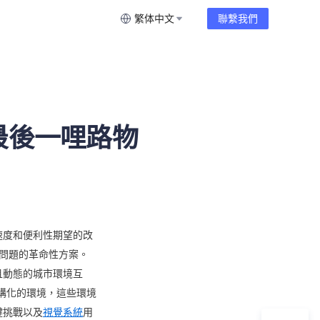
繁体中文
聯繫我們
最後一哩路物
速度和便利性期望的改
缺問題的革命性方案。
且動態的城市環境互
構化的環境，這些環境
鍵挑戰以及
視覺系統
用