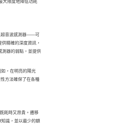
時最大限度地降低功耗
至超音波感測器——可
提供精確的深度資訊，
感測器的弱點，並提供
例如，在明亮的陽光
應性方法確保了在各種
集既耗時又昂貴。遷移
練知識，並以最少的額