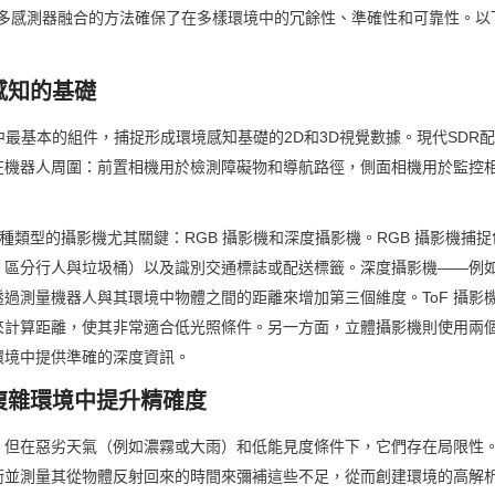
多感測器融合的方法確保了在多樣環境中的冗餘性、準確性和可靠性。以
：
覺感知的基礎
中最基本的組件，捕捉形成環境感知基礎的2D和3D視覺數據。現代SDR
在機器人周圍：前置相機用於檢測障礙物和導航路徑，側面相機用於監控
。
有兩種類型的攝影機尤其關鍵：RGB 攝影機和深度攝影機。RGB 攝影機捕
區分行人與垃圾桶）以及識別交通標誌或配送標籤。深度攝影機——例如飛行
過測量機器人與其環境中物體之間的距離來增加第三個維度。ToF 攝影
來計算距離，使其非常適合低光照條件。另一方面，立體攝影機則使用兩
環境中提供準確的深度資訊。
：在複雜環境中提升精確度
但在惡劣天氣（例如濃霧或大雨）和低能見度條件下，它們存在局限性。光
並測量其從物體反射回來的時間來彌補這些不足，從而創建環境的高解析度 3D