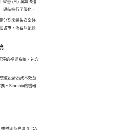
慧 (AI) 演算法進
道上導航進行了優化。
語義分割來繪製安全路
多個城市，為客戶配送
統
備了緊湊的視覺系統，包含
系統還設計為成本效益
tarship的機器
固態光達 (LiDA