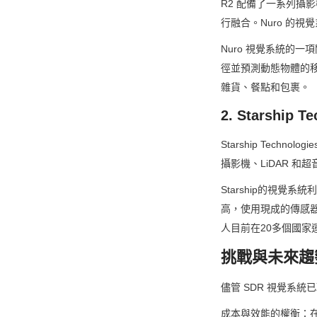
R2 配備了一系列攝影
行融合。Nuro 的
Nuro 視覺系統的
徑並預測動態物體的移
雜貨、餐點和包裹。
2. Starsh
Starship Te
攝影機、LiDAR 
Starship的視
高，使用現成的傳感器
人目前在20多個國
挑戰與未來趨
儘管 SDR 視覺系
成本與效能的權衡：在