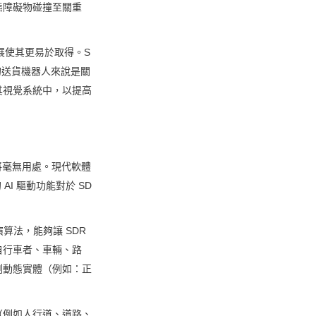
態障礙物碰撞至關重
進展使其更易於取得。S
電的送貨機器人來說是關
整合到其視覺系統中，以提高
，將毫無用處。現代軟體
AI 驅動功能對於 SD
 演算法，能夠讓 SDR 
自行車者、車輛、路
測動態實體（例如：正
（例如人行道、道路、