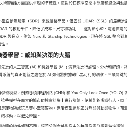
大小和距離方面提供卓越的準確性，這對於在狹窄空間中導航和避免與動
於小型自動駕駛車（SDR）來說價格高昂，但固態 LiDAR（SSL）的最新
 LiDAR 的移動部件，降低了成本、尺寸和功耗——這對於小型、電池供
 製造商，例如 Nuro 和 Starship Technologies，現在將 SSL 
靠性。
與機器學習：感知與決策的大腦
進的人工智慧 (AI) 和機器學習 (ML) 演算法進行處理、分析和解讀
 視覺系統的真正創新之處在於 AI 如何將數據轉化為可行的洞察。三項關鍵的 
：
型，例如卷積神經網路 (CNN) 和 You Only Look Once (YOLO)
。這些模型在龐大的城市環境資料集上進行訓練，使其能夠辨識行人、騎
至是寵物碗或玩具等小型障礙物。進階模型還能區分靜態與動態物件，預
）的移動，以避免碰撞。
別物體的物件偵測不同，語義分割會將影像中的每個像素分類到特定類別