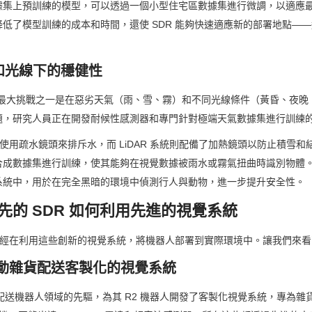
據集上預訓練的模型，可以透過一個小型住宅區數據集進行微調，以適應
低了模型訓練的成本和時間，還使 SDR 能夠快速適應新的部署地點—
氣和光線下的穩健性
的最大挑戰之一是在惡劣天氣（雨、雪、霧）和不同光線條件（黃昏、夜晚
，研究人員正在開發耐候性感測器和專門針對極端天氣數據集進行訓練的 
在使用疏水鏡頭來排斥水，而 LiDAR 系統則配備了加熱鏡頭以防止積雪和
合成數據集進行訓練，使其能夠在視覺數據被雨水或霧氣扭曲時識別物體
系統中，用於在完全黑暗的環境中偵測行人與動物，進一步提升安全性。
先的 SDR 如何利用先進的視覺系統
商已經在利用這些創新的視覺系統，將機器人部署到實際環境中。讓我們來
為自動雜貨配送客製化的視覺系統
駛配送機器人領域的先驅，為其 R2 機器人開發了客製化視覺系統，專為