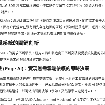
助於 SDR 理解其環境結構，使其能夠停留在指定路徑內（例如人行道
人財產）。
(SLAM)：SLAM 演算法利用視覺資料即時建立環境地圖，同時確定機器
要，因為它們經常在沒有預先存在地圖的區域（例如新建住宅區）運行。視覺 SL
環境中的關鍵特徵，即使在未探索的區域也能實現精確導航。
視覺系統的關鍵創新
(SDR) 的需求不斷增長，研究人員和製造商正不斷突破視覺系統技術的
R 視覺系統未來的最具影響力的創新：
慧 (Edge AI)：實現無需雲端依賴的即時決策
系統嚴重依賴雲端運算進行視覺數據處理，這會引入延遲並容易受到網路中斷
直接部署在機器人的板載處理器上—已成為遊戲規則的改變者。邊緣 AI 能夠
的網際網路連線，即可做出瞬間決策（例如，突然停車以避開行人）。
片（例如 NVIDIA Jetson、Intel Movidius）的進步使得這成為可