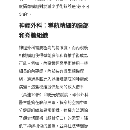
度攝像模組對於減少手術錯誤是“必不可
少的”。
神經外科：導航精細的腦部
和脊髓組織
神經外科需要極高的精確度，而內窺鏡
相機模組使得微創腦部和脊椎手術成為
可能。例如，內窺鏡經鼻手術使用一根
細長的內窺鏡，內部裝有微型相機模
組，通過鼻腔進入以接觸顱底的腫瘤或
病變。這些模組提供超高的放大倍率
（高達10倍）和低光敏感度，確保外科
醫生能夠在腦部黑暗、狹窄的空間中區
分健康組織和異常組織。這種方法消除
了顱骨切開術（顱骨切口）的需要，降
低了神經損傷的風險，並將住院時間從