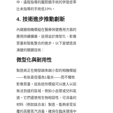
中，遠程指導的腹腔鏡手術的併發症率
比未指導的手術低19%。
4. 技術進步推動創新
內窺鏡相機模組在醫療保健應用方面的
應用持續擴展，這得益於微型化、影像
質量和智能整合的進步。以下是塑造其
演變的關鍵技術：
微型化與耐用性
製造商正在開發越來越小型的相機模組
——有些直徑僅為1毫米——而不犧牲
影像質量。這些迷你模組可以進入以前
無法到達的區域，例如小血管或兒科氣
道。它們還使用生物相容性、可消毒的
材料（例如鈦合金）製造，能夠承受反
覆的高壓蒸汽消毒，確保在臨床環境中