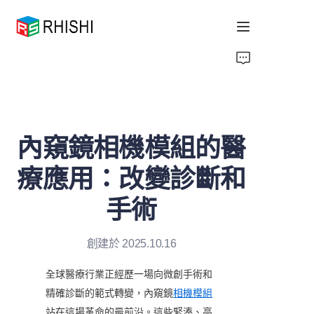
Home
Products
內窺鏡相機模組的醫
About Us
療應用：改變診斷和
News
手術
Support
創建於 2025.10.16
全球醫療行業正經歷一場向微創手術和
精確診斷的範式轉變，內窺鏡
相機模組
站在這場革命的最前沿。這些緊湊、高