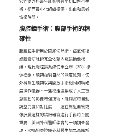
它們使外科醫生能夠通過小切口進行手
術，從而最小化組織損傷、出血和患者
恢復時間。
腹腔鏡手術：腹部手術的精
確性
腹腔鏡手術用於闌尾切除術、疝氣修復
或膽囊切除術完全依賴內窺鏡攝像模
組。現代腹腔鏡系統使用立體（3D）攝
像模組，能夠複製自然的深度感知，使
外科醫生能夠以與開放手術相同的精確
度操作儀器。一些模組還集成了人工智
慧驅動的影像增強技術，能夠實時自動
調整亮度和對比度——這在靠近血管或
像肝臟這樣的精細器官進行手術時至關
重要。美國外科醫師學會的一項調查發
現，92%的腹腔鏡外科醫生認為高解析