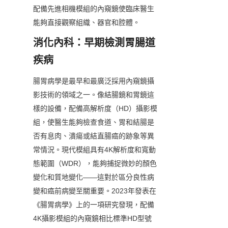
配備先進相機模組的內窺鏡使臨床醫生
能夠直接觀察組織、器官和腔體。
消化內科：早期檢測胃腸道
疾病
腸胃病學是最早和最廣泛採用內窺鏡攝
影技術的領域之一。像結腸鏡和胃鏡這
樣的設備，配備高解析度（HD）攝影模
組，使醫生能夠檢查食道、胃和結腸是
否有息肉、潰瘍或結直腸癌的跡象等異
常情況。現代模組具有4K解析度和寬動
態範圍（WDR），能夠捕捉微妙的顏色
變化和質地變化——這對於區分良性病
變和癌前病變至關重要。2023年發表在
《腸胃病學》上的一項研究發現，配備
4K攝影模組的內窺鏡相比標準HD型號