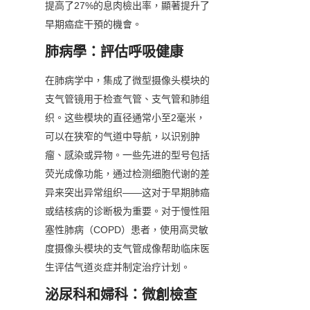
提高了27%的息肉檢出率，顯著提升了
早期癌症干預的機會。
肺病學：評估呼吸健康
在肺病学中，集成了微型摄像头模块的
支气管镜用于检查气管、支气管和肺组
织。这些模块的直径通常小至2毫米，
可以在狭窄的气道中导航，以识别肿
瘤、感染或异物。一些先进的型号包括
荧光成像功能，通过检测细胞代谢的差
异来突出异常组织——这对于早期肺癌
或结核病的诊断极为重要。对于慢性阻
塞性肺病（COPD）患者，使用高灵敏
度摄像头模块的支气管成像帮助临床医
生评估气道炎症并制定治疗计划。
泌尿科和婦科：微創檢查