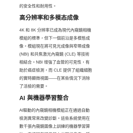
的安全性和耐用性。
高分辨率和多模态成像
4K 和 8K 分辨率已成為現代內窺鏡相機
模組的標準，但下一個前沿是多模態成
像。模組現在將可見光成像與窄帶成像 
(NBI) 和共焦激光內窺鏡 (CLE) 等技術
相結合。NBI 增強了血管的可見性，有
助於癌症檢測，而 CLE 提供了組織細胞
的實時顯微視圖——在某些情況下消除
了活檢的需要。
AI 與機器學習整合
AI驅動的內窺鏡相機模組正在通過自動
檢測異常來改變診斷。這些系統使用在
數千張內窺鏡圖像上訓練的機器學習算