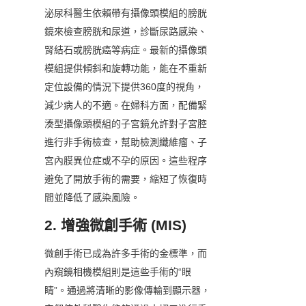
泌尿科醫生依賴帶有攝像頭模組的膀胱
鏡來檢查膀胱和尿道，診斷尿路感染、
腎結石或膀胱癌等病症。最新的攝像頭
模組提供傾斜和旋轉功能，能在不重新
定位設備的情況下提供360度的視角，
減少病人的不適。在婦科方面，配備緊
湊型攝像頭模組的子宮鏡允許對子宮腔
進行非手術檢查，幫助檢測纖維瘤、子
宮內膜異位症或不孕的原因。這些程序
避免了開放手術的需要，縮短了恢復時
間並降低了感染風險。
2. 增強微創手術 (MIS)
微創手術已成為許多手術的金標準，而
內窺鏡相機模組則是這些手術的“眼
睛”。通過將清晰的影像傳輸到顯示器，