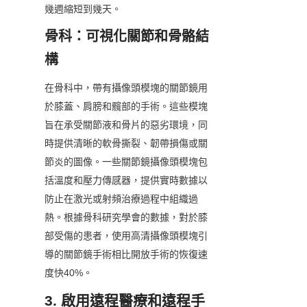
幾週縮短到幾天。
骨科：可視化關節和骨骼結
構
在骨科中，帶有攝像頭模塊的關節鏡用
於膝蓋、肩膀和髖部的手術。這些模塊
旨在承受關節液和骨片的惡劣環境，同
時提供清晰的軟骨撕裂、韌帶損傷或關
節炎的圖像。一些關節鏡攝像頭模塊包
括溫度和壓力傳感器，提供實時數據以
防止在激光或射頻治療過程中組織過
熱。根據骨科研究學會的數據，對於膝
部受傷的患者，使用高清攝像頭模塊引
導的關節鏡手術相比開放手術的恢復速
度快40%。
3. 啟用遠程醫療和遠程手