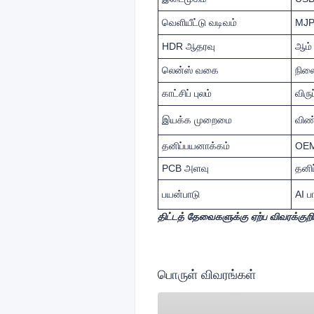
வெளியீட்டு வடிவம்
MJPE
HDR ஆதரவு
ஆம்
லென்ஸ் வகை
நிலை
காட்சிப் புலம்
விரு
இயக்க முறைமை
விண்
தனிப்பயனாக்கம்
OEM
PCB அளவு
தனி
பயன்பாடு
AI ப
திட்டத் தேவைகளுக்கு ஏற்ப விவரக்குற
பொருள் விவரங்கள்