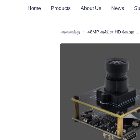
Home
Products
About Us
News
Su
அனைத்து
48MP அல்ட்ரா HD கேமரா மாட்யூல் – AI பார்வை, தொழில்துறை ஆய்வு மற்றும் ஸ்மார்ட் சாதனங்களுக்கான உயர் தெளிவுத்திறன் கொண்ட படமெடுத்தல்