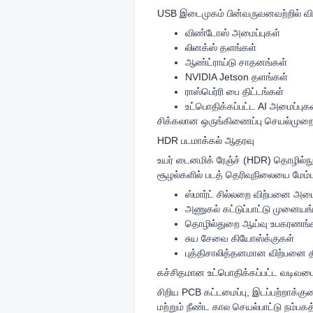
USB இடைமுகம் பின்வருவனவற்றில் வி
விண்டோஸ் அமைப்புகள்
லினக்ஸ் தளங்கள்
ஆண்ட்ராய்டு சாதனங்கள்
NVIDIA Jetson தளங்கள்
ராஸ்பெர்ரி பை திட்டங்கள்
உட்பொதிக்கப்பட்ட AI அமைப்புக
சிக்கலான ஒருங்கிணைப்பு செயல்முறை த
HDR படமாக்கல் ஆதரவு
உயர் டைனமிக் ரேஞ்ச் (HDR) தொழில்நு
சூழல்களில் படத் தெரிவுநிலையை மேம்
ஸ்மார்ட் சில்லறை விற்பனை அமை
அணுகல் கட்டுப்பாட்டு முனையங
தொழில்துறை ஆய்வு உபகரணங்
சுய சேவை கியோஸ்க்குகள்
புத்திசாலித்தனமான விற்பனை தீ
கச்சிதமான உட்பொதிக்கப்பட்ட வடிவமைப
சிறிய PCB கட்டமைப்பு, இடப்பற்றாக்
மற்றும் நீண்ட கால செயல்பாட்டு நம்ப