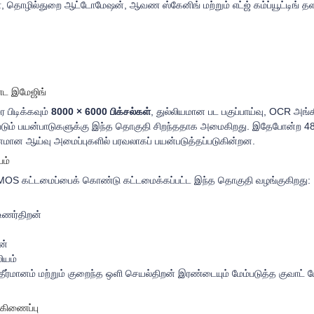
கள், தொழில்துறை ஆட்டோமேஷன், ஆவண ஸ்கேனிங் மற்றும் எட்ஜ் கம்ப்யூட்டிங்
்ட இமேஜிங்
பிடிக்கவும்
8000 × 6000 பிக்சல்கள்
, துல்லியமான பட பகுப்பாய்வு, OCR அங்க
டும் பயன்பாடுகளுக்கு இந்த தொகுதி சிறந்ததாக அமைகிறது. இதேபோன்ற 48
்தனமான ஆய்வு அமைப்புகளில் பரவலாகப் பயன்படுத்தப்படுகின்றன.
பம்
MOS கட்டமைப்பைக் கொண்டு கட்டமைக்கப்பட்ட இந்த தொகுதி வழங்குகிறது:
 உணர்திறன்
ன்
ியம்
்மானம் மற்றும் குறைந்த ஒளி செயல்திறன் இரண்டையும் மேம்படுத்த குவாட் பே
்கிணைப்பு