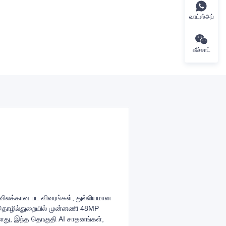
வாட்ஸ்அப்
வீச்சாட்
ிவிலக்கான பட விவரங்கள், துல்லியமான
. தொழில்துறையில் முன்னணி 48MP
்ளது, இந்த தொகுதி AI சாதனங்கள்,