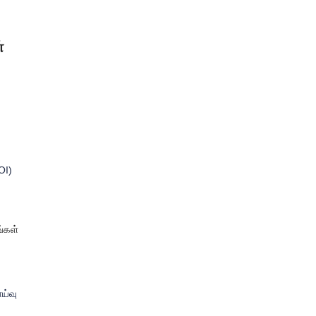
்
OI)
ங்கள்
ய்வு