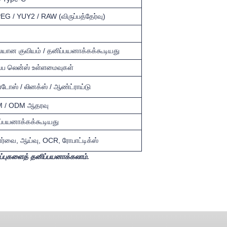
G / YUY2 / RAW (விருப்பத்தேர்வு)
யான குவியம் / தனிப்பயனாக்கக்கூடியது
ப்ப லென்ஸ் உள்ளமைவுகள்
டோஸ் / லினக்ஸ் / ஆண்ட்ராய்டு
 / ODM ஆதரவு
ப்பயனாக்கக்கூடியது
ார்வை, ஆய்வு, OCR, ரோபாட்டிக்ஸ்
ிப்புகளைத் தனிப்பயனாக்கலாம்.