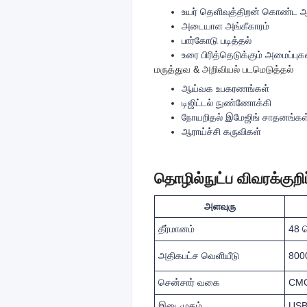
உயர் தெளிவுத்திறன் கொண்ட
அடையாள அங்கீகாரம்
பார்கோடு படித்தல்
உரை பிரித்தெடுக்கும் அமைப்புக
மருத்துவ & அறிவியல் படமெடுத்தல்
ஆய்வக உபகரணங்கள்
டிஜிட்டல் நுண்ணோக்கி
நோயறிதல் இமேஜிங் சாதனங்கள
ஆராய்ச்சி கருவிகள்
தொழில்நுட்ப விவரக்குறிப
அளவுரு
தீர்மானம்
48 ம
அதிகபட்ச வெளியீடு
800
சென்சார் வகை
CMO
இடைமுகம்
USB