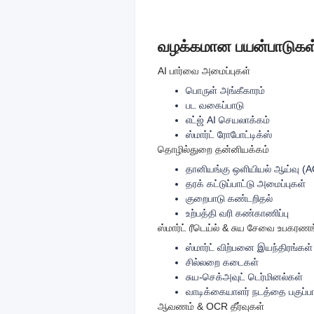
வழக்கமான பயன்பாடுகள
AI பார்வை அமைப்புகள்
பொருள் அங்கீகாரம்
பட வகைப்பாடு
எட்ஜ் AI செயலாக்கம்
ஸ்மார்ட் ரோபோட்டிக்ஸ்
தொழில்துறை தன்னியக்கம்
தானியங்கு ஒளியியல் ஆய்வு (A
தரக் கட்டுப்பாட்டு அமைப்புகள்
குறைபாடு கண்டறிதல்
உற்பத்தி வரி கண்காணிப்பு
ஸ்மார்ட் ரீடெய்ல் & சுய சேவை உபகரண
ஸ்மார்ட் விற்பனை இயந்திரங்கள்
சில்லறை கடைகள்
சுய-செக்அவுட் டெர்மினல்கள்
வாடிக்கையாளர் நடத்தை பகுப்பா
ஆவணம் & OCR தீர்வுகள்