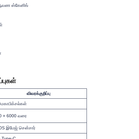
 ஆவண ஸ்கேனிங்
ள்
்
்புகள்
விவரக்குறிப்பு
ெகாபிக்சல்கள்
0 × 6000 வரை
S இமேஜ் சென்சார்
 Type-C