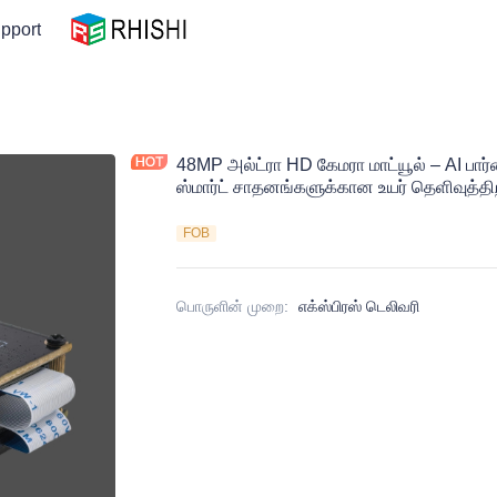
pport
48MP அல்ட்ரா HD கேமரா மாட்யூல் – AI பார
ஸ்மார்ட் சாதனங்களுக்கான உயர் தெளிவுத்
FOB
பொருளின் முறை
:
எக்ஸ்பிரஸ் டெலிவரி