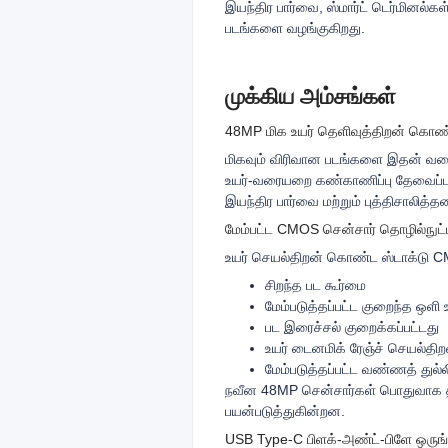
இயந்திர பார்வை, ஸ்மார்ட் டெர்மினல்
படங்களை வழங்குகிறது.
முக்கிய அம்சங்கள்
48MP மிக உயர் தெளிவுத்திறன் கொண
மிகவும் விரிவான படங்களை இதன் வரை 
உயர்-வரையறை கண்காணிப்பு தேவைப்ப
இயந்திர பார்வை மற்றும் புத்திசாலித
மேம்பட்ட CMOS சென்சார் தொழில்நுட்
உயர் செயல்திறன் கொண்ட ஸ்டாக்டு C
சிறந்த பட கூர்மை
மேம்படுத்தப்பட்ட குறைந்த ஒளி
பட இரைச்சல் குறைக்கப்பட்டது
உயர் டைனமிக் ரேஞ்ச் செயல்திற
மேம்படுத்தப்பட்ட வண்ணத் துல்ல
நவீன 48MP சென்சார்கள் பொதுவாக தீர
பயன்படுத்துகின்றன.
USB Type-C பிளக்-அண்ட்-பிளே ஒருங