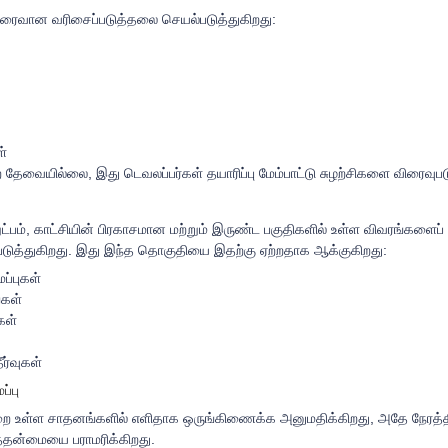
ரைவான வரிசைப்படுத்தலை செயல்படுத்துகிறது:
ள்
ேவையில்லை, இது டெவலப்பர்கள் தயாரிப்பு மேம்பாட்டு சுழற்சிகளை விரைவுபட
ட்பம், காட்சியின் பிரகாசமான மற்றும் இருண்ட பகுதிகளில் உள்ள விவரங்களைப
படுத்துகிறது. இது இந்த தொகுதியை இதற்கு ஏற்றதாக ஆக்குகிறது:
ப்புகள்
்கள்
கள்
ர்வுகள்
்பு
குறை உள்ள சாதனங்களில் எளிதாக ஒருங்கிணைக்க அனுமதிக்கிறது, அதே நேரத்தி
கத்தன்மையை பராமரிக்கிறது.