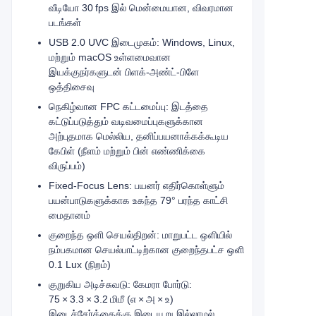
வீடியோ 30 fps இல் மென்மையான, விவரமான
படங்கள்
USB 2.0 UVC இடைமுகம்: Windows, Linux,
மற்றும் macOS உள்ளமைவான
இயக்குநர்களுடன் பிளக்-அண்ட்-பிளே
ஒத்திசைவு
நெகிழ்வான FPC கட்டமைப்பு: இடத்தை
கட்டுப்படுத்தும் வடிவமைப்புகளுக்கான
அற்புதமாக மெல்லிய, தனிப்பயனாக்கக்கூடிய
கேபிள் (நீளம் மற்றும் பின் எண்ணிக்கை
விருப்பம்)
Fixed‑Focus Lens: பயனர் எதிர்கொள்ளும்
பயன்பாடுகளுக்காக உகந்த 79° பரந்த காட்சி
மைதானம்
குறைந்த ஒளி செயல்திறன்: மாறுபட்ட ஒளியில்
நம்பகமான செயல்பாட்டிற்கான குறைந்தபட்ச ஒளி
0.1 Lux (நிறம்)
குறுகிய அடிச்சுவடு: கேமரா போர்டு:
75 × 3.3 × 3.2 மிமீ (எ × அ × உ)
இடைச்சேர்க்கைக்கு இடையூறு இல்லாமல்