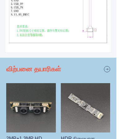
விற்பனை தயாரிகள்
2MP+1.3MP HD
HDR நிலையான