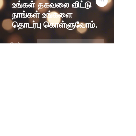
உங்கள் தகவலை விட்டு
நாங்கள் உங்களை
தொடர்பு கொள்ளுவோம்.
TAM
பெயர்
நிறுவனம்
அஞ்சல்
உள்ளூர் செய்