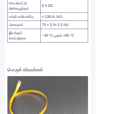
செயல்பாட்டு
5 V DC
மின்னழுத்தம்
சக்தி உபயோகிப்பு
< 130 மி.அம்ப்
அளவுகள்
75 × 3.3× 3.2 மிமீ
இயங்கும்
−30 °C முதல் +85 °C
வெப்பநிலை
பொருள் விவரங்கள்