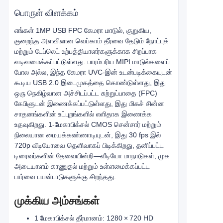
பொருள் விளக்கம்
எங்கள் 1MP USB FPC கேமரா மாடுல், குறுகிய,
குறைந்த அளவிலான வெப்காம் தீர்வை தேடும் நோட்புக்
மற்றும் டேப்லெட் உற்பத்தியாளர்களுக்காக சிறப்பாக
வடிவமைக்கப்பட்டுள்ளது. பாரம்பரிய MIPI மாடுல்களைப்
போல அல்ல, இந்த கேமரா UVC-இன் உடன்படிக்கையுடன்
கூடிய USB 2.0 இடைமுகத்தை கொண்டுள்ளது, இது
ஒரு நெகிழ்வான அச்சிடப்பட்ட சுற்றுப்பாதை (FPC)
கேபிளுடன் இணைக்கப்பட்டுள்ளது, இது மிகச் சின்ன
சாதனங்களின் உட்புறங்களில் எளிதாக இணைக்க
உதவுகிறது. 1-மேகாபிக்சல் CMOS சென்சார் மற்றும்
நிலையான மையக்கண்ணாடியுடன், இது 30 fps இல்
720p வீடியோவை தெளிவாகப் பிடிக்கிறது, தனிப்பட்ட
டிரைவர்களின் தேவையின்றி—வீடியோ மாநாடுகள், முக
அடையாளம் காணுதல் மற்றும் உள்ளமைக்கப்பட்ட
பார்வை பயன்பாடுகளுக்கு சிறந்தது.
முக்கிய அம்சங்கள்
1 மேகாபிக்சல் தீர்மானம்: 1280 × 720 HD