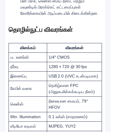
பின் பிச்சு, லென்ஸ் மைய நீளம், மற்றும்
மவுண்டிங் பிராக்கெட் கட்டமைப்புகள்
கோரிக்கையின் அடிப்படையில் கிடைக்கின்றன.
தொழில்நுட்ப விவரங்கள்
விளக்கம்
விவரங்கள்
பட உணர்வி
1/4″ CMOS
தீர்வு
1280 × 720 @ 30 fps
இணைப்பு
USB 2.0 (UVC உடன்படியாக)
நெகிழ்வான FPC
கேபிள் வகை
(அனுகூலிக்கக்கூடிய நீளம்)
நிலையான மையம், 79°
லென்ஸ்
HFOV
Min. Illumination
0.1 லக்ஸ் (சாதாரணம்)
வீடியோ வடிவம்
MJPEG, YUY2