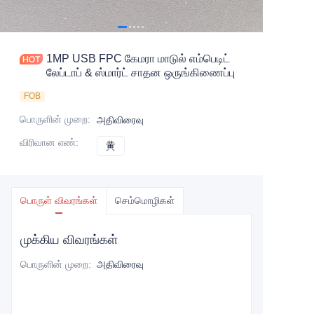
1MP USB FPC கேமரா மாடுல் எம்பெடிட்
லேப்டாப் & ஸ்மார்ட் சாதன ஒருங்கிணைப்பு
FOB
பொருளின் முறை
:
அதிவிரைவு
விரிவான எண்
:
黄
黄
பொருள் விவரங்கள்
செம்மொழிகள்
முக்கிய விவரங்கள்
பொருளின் முறை
:
அதிவிரைவு