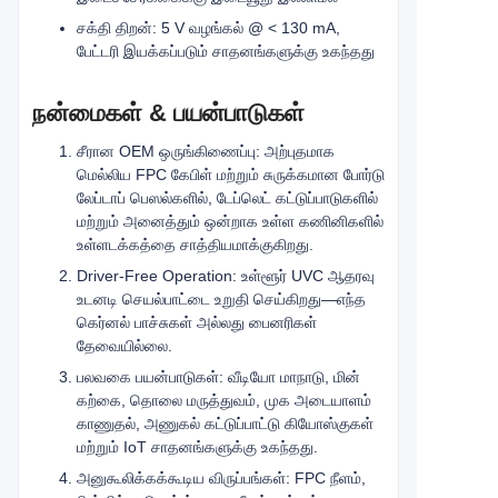
சக்தி திறன்: 5 V வழங்கல் @ < 130 mA,
பேட்டரி இயக்கப்படும் சாதனங்களுக்கு உகந்தது
நன்மைகள் & பயன்பாடுகள்
சீரான OEM ஒருங்கிணைப்பு: அற்புதமாக
மெல்லிய FPC கேபிள் மற்றும் சுருக்கமான போர்டு
லேப்டாப் பெஸல்களில், டேப்லெட் கட்டுப்பாடுகளில்
மற்றும் அனைத்தும் ஒன்றாக உள்ள கணினிகளில்
உள்ளடக்கத்தை சாத்தியமாக்குகிறது.
Driver‑Free Operation: உள்ளூர் UVC ஆதரவு
உடனடி செயல்பாட்டை உறுதி செய்கிறது—எந்த
கெர்னல் பாச்சுகள் அல்லது பைனரிகள்
தேவையில்லை.
பலவகை பயன்பாடுகள்: வீடியோ மாநாடு, மின்
கற்கை, தொலை மருத்துவம், முக அடையாளம்
காணுதல், அணுகல் கட்டுப்பாட்டு கியோஸ்குகள்
மற்றும் IoT சாதனங்களுக்கு உகந்தது.
அனுகூலிக்கக்கூடிய விருப்பங்கள்: FPC நீளம்,