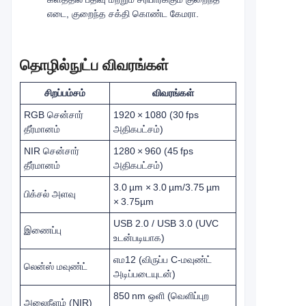
எடை, குறைந்த சக்தி கொண்ட கேமரா.
தொழில்நுட்ப விவரங்கள்
சிறப்பம்சம்
விவரங்கள்
RGB சென்சார்
1920 × 1080 (30 fps
தீர்மானம்
அதிகபட்சம்)
NIR சென்சார்
1280 × 960 (45 fps
தீர்மானம்
அதிகபட்சம்)
3.0 µm × 3.0 µm/3.75 µm
பிக்சல் அளவு
× 3.75µm
USB 2.0 / USB 3.0 (UVC
இணைப்பு
உடன்படியாக)
எம12 (விருப்ப C-மவுண்ட்
லென்ஸ் மவுண்ட்
அடிப்படையுடன்)
850 nm ஒளி (வெளிப்புற
அலைநீளம் (NIR)