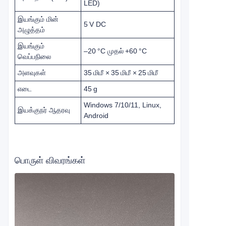
LED)
இயங்கும் மின்
5 V DC
அழுத்தம்
இயங்கும்
–20 °C முதல் +60 °C
வெப்பநிலை
அளவுகள்
35 மிமீ × 35 மிமீ × 25 மிமீ
எடை
45 g
Windows 7/10/11, Linux,
இயக்குநர் ஆதரவு
Android
பொருள் விவரங்கள்