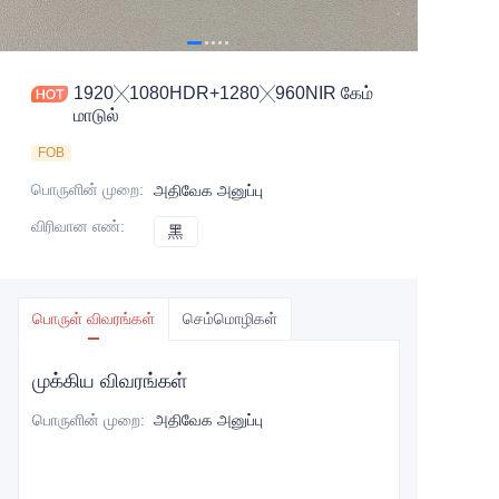
1920╳1080HDR+1280╳960NIR கேம்
மாடுல்
FOB
பொருளின் முறை
:
அதிவேக அனுப்பு
விரிவான எண்
:
黑
黑
பொருள் விவரங்கள்
செம்மொழிகள்
முக்கிய விவரங்கள்
பொருளின் முறை
:
அதிவேக அனுப்பு