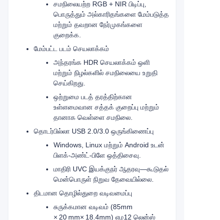
சமநிலையற்ற RGB + NIR பிடிப்பு,
பொருத்தும் அல்காரிதங்களை மேம்படுத்த
மற்றும் தவறான நேர்முகங்களை
குறைக்க.
மேம்பட்ட படம் செயலாக்கம்
அந்தரங்க HDR செயலாக்கம் ஒளி
மற்றும் நிழல்களில் சமநிலையை உறுதி
செய்கிறது.
ஒற்றுமை படத் தரத்திற்கான
உள்ளமைவான சத்தக் குறைப்பு மற்றும்
தானாக வெள்ளை சமநிலை.
தொடர்பில்லா USB 2.0/3.0 ஒருங்கிணைப்பு
Windows, Linux மற்றும் Android உடன்
பிளக்-அண்ட்-பிளே ஒத்திசைவு.
மாதிரி UVC இயக்குநர் ஆதரவு—கூடுதல்
மென்பொருள் நிறுவ தேவையில்லை.
திடமான தொழில்துறை வடிவமைப்பு
சுருக்கமான வடிவம் (85mm
× 20 mm× 18.4mm
) எம12 லென்ஸ்