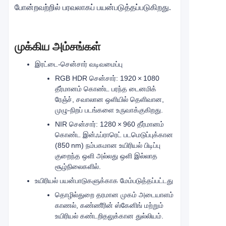
போன்றவற்றில் பரவலாகப் பயன்படுத்தப்படுகிறது.
முக்கிய அம்சங்கள்
இரட்டை-சென்சார் வடிவமைப்பு
RGB HDR சென்சார்: 1920 × 1080
தீர்மானம் கொண்ட பரந்த டைனமிக்
ரேஞ்ச், சவாலான ஒளியில் தெளிவான,
முழு-நிறப் படங்களை உருவாக்குகிறது.
NIR சென்சார்: 1280 × 960 தீர்மானம்
கொண்ட இன்ஃப்ராரெட் படமெடுப்புக்கான
(850 nm) நம்பகமான உயிரியல் பிடிப்பு
குறைந்த ஒளி அல்லது ஒளி இல்லாத
சூழ்நிலைகளில்.
உயிரியல் பயன்பாடுகளுக்காக மேம்படுத்தப்பட்டது
தொழில்துறை தரமான முகம் அடையாளம்
காணல், கண்ணீரின் ஸ்கேனிங் மற்றும்
உயிரியல் கண்டறிதலுக்கான துல்லியம்.