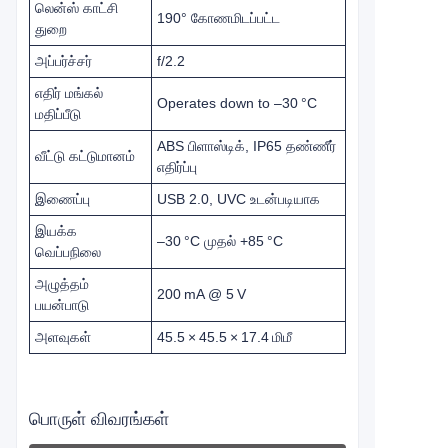
லென்ஸ் காட்சி
190° கோணமிடப்பட்ட
துறை
அப்பர்ச்சர்
f/2.2
எதிர் மங்கல்
Operates down to –30 °C
மதிப்பீடு
ABS பிளாஸ்டிக், IP65 தண்ணீர்
வீட்டு கட்டுமானம்
எதிர்ப்பு
இணைப்பு
USB 2.0, UVC உடன்படியாக
இயக்க
–30 °C முதல் +85 °C
வெப்பநிலை
அழுத்தம்
200 mA @ 5 V
பயன்பாடு
அளவுகள்
45.5 × 45.5 × 17.4 மிமீ
பொருள் விவரங்கள்