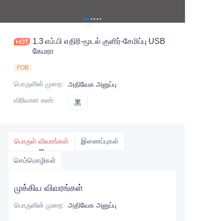
1.3 எம்.பி எதிரி-மூடல் குளிர்-சேமிப்பு USB
கேமரா
FOB
பொருளின் முறை
:
அதிவேக அனுப்பு
விரிவான எண்
:
黑
黑
பொருள் விவரங்கள்
இணைப்புகள்
செம்மொழிகள்
முக்கிய விவரங்கள்
பொருளின் முறை
:
அதிவேக அனுப்பு