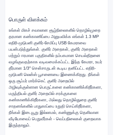
பொருள் விளக்கம்
உங்கள் மிகச் சவாலான சூழ்நிலைகளில் தொழில்முறை
தரமான கண்காணிப்பை அனுபவிக்க எங்கள் 1.3 MP
எதிரி-மூடுபனி குளிர்-சேமிப்பு USB கேமராவை
பயன்படுத்துங்கள். குளிர் அறைகள், குளிர் அறைகள்
மற்றும் ஈரமான பகுதிகளில் நம்பகமான செயல்திறனை
வழங்குவதற்காக வடிவமைக்கப்பட்ட இந்த கேமரா, உயர்
தீர்மான 1/3″ சென்சாருடன் கூடிய தனிப்பட்ட எதிரி-
மூடுபனி லென்ஸ் பூசணையை இணைக்கிறது. நீங்கள்
ஒரு சூப்பர் மார்க்கெட் குளிர் அறையில்
அழிவுக்குள்ளான பொருட்களை கண்காணிக்கிறீர்களா,
மருந்தியல் குளிர் அறையில் சரக்குகளை
கண்காணிக்கிறீர்களா, அல்லது தொழில்துறை குளிர்
சாதனங்களில் பாதுகாப்பை உறுதி செய்கிறீர்களா,
நீங்கள் இடையூறு இல்லாமல், கண்ணுக்கு தெளிவான
வீடியோவைப் பெறுவீர்கள் - வெப்பநிலைகள் குறைவாக
இருந்தாலும்.