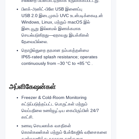
சில்லறை பயன்பாட்டிற்காக உருவாக்கப்பட்டது.
பிளக்-அண்ட்-பிளே USB இணைப்பு
USB 2.0 இடைமுகம் UVC உடன்படிக்கையுடன்
Windows, Linux, மற்றும் macOS இல்
இடையூறு இல்லாமல் இணக்கமாக
செயல்படுகிறது—ஏதாவது இயக்கிகள்
தேவையில்லை.
தொழில்துறை தரமான நம்பகத்தன்மை
IP65‑rated splash resistance; operates
continuously from –30 °C to +85 °C .
அப்ளிகேஷன்கள்
Freezer & Cold‑Room Monitoring
கட்டுப்படுத்தப்பட்ட பொருட்கள் மற்றும்
வெப்பநிலை உணர்வூட்டிய கையிருப்பின் 24/7
காட்சி.
உணவு செயலாக்க வசதிகள்
கொள்கலன்கள் மற்றும் பேக்கேஜிங் வரிசைகளை
கண்காணித்து சுகாதார தரங்களை