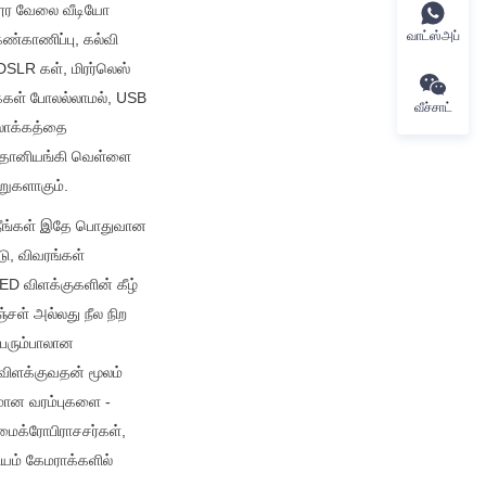
ூர வேலை வீடியோ 
வாட்ஸ்அப்
ண்காணிப்பு, கல்வி 
SLR கள், மிரர்லெஸ் 
கள் போலல்லாமல், USB 
வீச்சாட்
லாக்கத்தை 
் தானியங்கி வெள்ளை 
ூறுகளாகும்.
 நீங்கள் இதே பொதுவான 
, விவரங்கள் 
D விளக்குகளின் கீழ் 
சள் அல்லது நீல நிற 
ெரும்பாலான 
ிளக்குவதன் மூலம் 
ான வரம்புகளை - 
ைக்ரோபிராசசர்கள், 
யம் கேமராக்களில் 