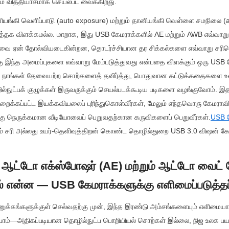
வும் வித்தியாசமாக செயல்பட வைக்கிறது.
ியங்கி வெளிப்பாடு (auto exposure) மற்றும் தானியங்கி வெள்ளை சமநிலை (au
புத்தக விளக்கமல்ல. மாறாக, இது USB கேமராக்களில் AE மற்றும் AWB எவ்வாறு
ை ஏன் தோல்வியடைகின்றன, தொடர்ச்சியான தர சிக்கல்களை எவ்வாறு சரிசெய்
ுக்கு இந்த அமைப்புகளை எவ்வாறு மேம்படுத்துவது என்பதை விளக்கும் ஒரு USB கேம
 நாங்கள் தேவையற்ற சொற்களைத் தவிர்த்து, பொதுவான கட்டுக்கதைகளை உ
ல்நுட்பக் குழுக்கள் இருவருக்கும் செயல்படக்கூடிய படிகளை வழங்குவோம். இதன
க்கப்பட்ட இயக்கவியலைப் புரிந்துகொள்வீர்கள், மேலும் எந்தவொரு கேமராவிலி
்கு நெருக்கமான வீடியோவைப் பெறுவதற்கான கருவிகளைப் பெறுவீர்கள்.
USB 
் சரி அல்லது உயர்-தெளிவுத்திறன் கொண்ட தொழில்துறை USB 3.0 விஷன் கேம
 ஆட்டோ எக்ஸ்போஷர் (AE) மற்றும் ஆட்டோ வைட் ப
் என்ன — USB கேமராக்களுக்கு எளிமைப்படுத்தப
 நுணுக்கங்களுக்குள் செல்வதற்கு முன், இந்த இரண்டு அம்சங்களையும் எளிமை
ம்—அதிகப்படியான தொழில்நுட்ப பொறியியல் சொற்கள் இல்லை, நிஜ உலக பயன்பா