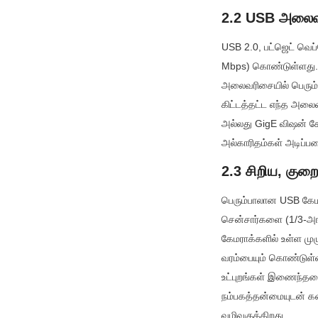
2.2 USB அலைவர
USB 2.0, பட்ஜெட் வெ
Mbps) கொண்டுள்ளது. உய
அலைவரிசையில் பெரும்ப
கிட்டத்தட்ட எந்த அல
அல்லது GigE விஷன் கே
அல்காரிதம்கள் அடிப்ப
2.3 சிறிய, கு
பெரும்பாலான USB கேம
சென்சார்களை (1/3-அங
கேமராக்களில் உள்ள மு
வரம்பையும் கொண்டுள்
உட்புறங்கள் இணைந்தவ
நம்பகத்தன்மையுடன் க
வழிவகுக்கிறது.