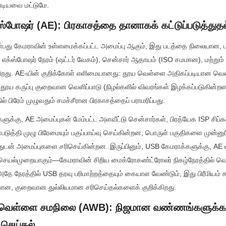
டியவை மட்டுமே.
்போஷர் (AE): பிரகாசத்தை தானாகக் கட்டுப்படுத்துதல
பது கேமராவின் உள்ளமைக்கப்பட்ட அமைப்பு ஆகும், இது படத்தை நிலையான, பார
க எக்ஸ்போஷர் நேரம் (ஷட்டர் வேகம்), சென்சார் ஆதாயம் (ISO சமமான), மற்றும்
றது. AE-யின் குறிக்கோள் எளிமையானது: தூய வெள்ளை அதிகப்படியான வெளிப
் தூய கருப்பு குறைவான வெளிப்பாடு (நிழல்களில் விவரங்கள் இழக்கப்படுகின்
ில் பிரேம் முழுவதும் சமச்சீரான பிரகாசத்தைப் பராமரிப்பது.
க்கு, AE அமைப்புகள் மேம்பட்ட அளவீட்டு சென்சார்கள், பிரத்யேக ISP சிப்கள
டுத்தி முழு பிரேமையும் பகுப்பாய்வு செய்கின்றன, பொருள் பகுதிகளை முன்னுர
்துடன் அமைப்புகளை சரிசெய்கின்றன. இருப்பினும், USB கேமராக்களுக்கு, AE 
ெயல்முறையாகும்—கேமராவின் சிறிய மைக்ரோகண்ட்ரோலர் நிகழ்நேரத்தில் வெள
தே நேரத்தில் USB தரவு பரிமாற்றத்தையும் கையாள வேண்டும், இது பிரீமியம் 
ான, குறைவான துல்லியமான சரிசெய்தல்களைக் குறிக்கிறது.
ி வெள்ளை சமநிலை (AWB): நிஜமான வண்ணங்களுக்க
ிசெய்தல்