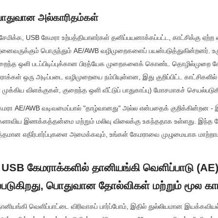
ொதுவான அல்காரிதம்கள்
மிக்க, USB கேமரா உற்பத்தியாளர்கள் தனிப்பயனாக்கப்பட்ட, காட்சிக்கு ஏற்ற 
வருக்கும் பொருந்தும் AE/AWB வழிமுறைகளைப் பயன்படுத்துகின்றனர். உருவ
ம் குறைந்த ஒளி படப்பிடிப்புக்கான பிரத்யேக முறைகளைக் கொண்ட தொழில்முறை க
க்கள் ஒரு அடிப்படை வழிமுறையை நம்பியுள்ளன, இது குறிப்பிட்ட காட்சிகளில்
ீமர் முக்கிய விளக்குகள், குறைந்த ஒளி வீட்டுப் பாதுகாப்பு) மோசமாகச் செயல்படுக
ேமரா AE/AWB வடிவமைப்பால் "தாழ்வானது" அல்ல என்பதைக் குறிக்கின்றன - இத
களாவிய இணக்கத்தன்மை மற்றும் மலிவு விலைக்கு உகந்ததாக உள்ளது. இந்த வே
்த்தமான எதிர்பார்ப்புகளை அமைக்கவும், உங்கள் கேமராவை முழுமையாக மாற்றாம
 USB கேமராக்களில் தானியங்கி வெளிப்பாடு (AE)
்படுகிறது, பொதுவான தோல்விகள் மற்றும் மூல க
னியங்கி வெளிப்பாட்டை விரிவாகப் பார்ப்போம், இதில் துல்லியமான இயக்கவியல