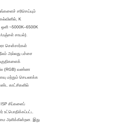
களைச் சரிசெய்யும் 
ல்வினில், K 
ல் ஒளி ~5000K–6500K 
மஞ்சள் சாயல்).
ா சென்சார்கள் 
லம் அல்லது பச்சை 
பகுதிகளைக் 
 நீல (RGB) வண்ண 
ு மற்றும் செயலாக்க 
ண்ட காட்சிகளில் 
SP சிப்களைப் 
 உட்பொதிக்கப்பட்ட 
ிமை அளிக்கின்றன. இது 