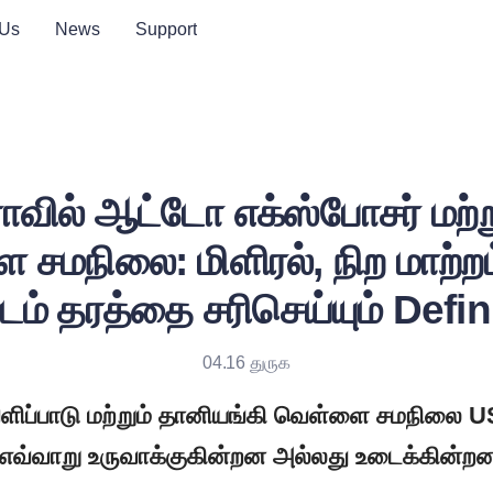
 Us
News
Support
வில் ஆட்டோ எக்ஸ்போசர் மற்
சமநிலை: மிளிரல், நிற மாற்றம்
் தரத்தை சரிசெய்யும் Defin
04.16 துருக
ளிப்பாடு மற்றும் தானியங்கி வெள்ளை சமநிலை U
வ்வாறு உருவாக்குகின்றன அல்லது உடைக்கின்ற