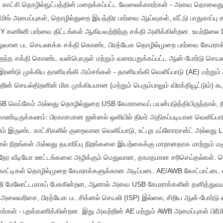
 காட்சி தொழில்நுட்பத்தின் மறைக்கப்பட்ட வேலைக்காரர்கள் - அவை தொலைத
ரீமிங் அமைப்புகள், தொழில்துறை இயந்திர பார்வை ஆய்வுகள், வீட்டு பாதுகாப்பு க
DIY கணினி பார்வை திட்டங்கள் ஆகியவற்றிற்கு சக்தி அளிக்கின்றன. உயர்நிலை D
லுவான பட செயலாக்க சக்தி கொண்ட பிரத்யேக தொழில்முறை பார்வை கேமராக்
றைந்த சக்தி கொண்ட வன்பொருள் மற்றும் வரையறுக்கப்பட்ட ஆன்-போர்டு செய
இரண்டு முக்கிய தானியங்கி அம்சங்கள் - தானியங்கி வெளிப்பாடு (AE) மற்றும
ன் செயல்திறனின் மிக முக்கியமான (மற்றும் பெரும்பாலும் விரக்தியூட்டும்) க
SB வெப்கேம் அல்லது தொழில்துறை USB கேமராவைப் பயன்படுத்தியிருந்தால்,
்டிருக்கலாம்: பிரகாசமான ஜன்னல் ஒளியில் திடீர் அதிகப்படியான வெளிப்பாடு
் இருண்ட காட்சிகளில் குறைவான வெளிப்பாடு, உட்புற ஃப்ளோரசன்ட் அல்லது LE
தோல் நிறங்கள் அல்லது தயாரிப்பு நிறங்களை இயற்கைக்கு மாறானதாக மாற்றும் மஞ்
கழ்நேர வீடியோ ஊட்டங்களை அழிக்கும் மெதுவான, தாமதமான சரிசெய்தல்கள். ப
ட்டிகள் தொழில்முறை கேமராக்களுக்கான அடிப்படை AE/AWB கோட்பாட்டை வ
ற்றி மேலோட்டமாகப் பேசுகின்றன, ஆனால் அவை USB கேமராக்களின் தனித்துவம
அலைவரிசை, பிரத்யேக பட சிக்னல் செயலி (ISP) இல்லை, சிறிய ஆன்-போர்டு ம
சார்கள் - புறக்கணிக்கின்றன. இது அவற்றின் AE மற்றும் AWB அமைப்புகள் பிரீமி