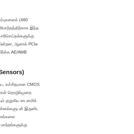
்புகளைக் (480 
ிமாற்றத்திற்காக இந்த 
ரிசெய்தல்களுக்கு 
ின்றன, ஆனால் PCIe 
ிர்க்க AE/AWB 
 Sensors)
ிய, கச்சிதமான CMOS 
்கள் தொழில்முறை 
ம் குறுகிய டைனமிக் 
ன்னல்களுடன் இருண்ட 
்ணங்களை 
ற்றங்களுக்கு 