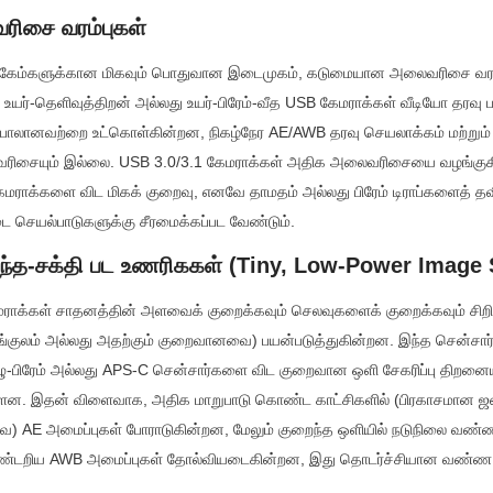
ிசை வரம்புகள்
ப்கேம்களுக்கான மிகவும் பொதுவான இடைமுகம், கடுமையான அலைவரிசை வரம
ர்-தெளிவுத்திறன் அல்லது உயர்-பிரேம்-வீத USB கேமராக்கள் வீடியோ தரவு பர
ாலானவற்றை உட்கொள்கின்றன, நிகழ்நேர AE/AWB தரவு செயலாக்கம் மற்றும் ச
ைவரிசையும் இல்லை. USB 3.0/3.1 கேமராக்கள் அதிக அலைவரிசையை வழங்குக
மராக்களை விட மிகக் குறைவு, எனவே தாமதம் அல்லது பிரேம் டிராப்களைத் தவ
டை செயல்பாடுகளுக்கு சீரமைக்கப்பட வேண்டும்.
றைந்த-சக்தி பட உணரிககள் (Tiny, Low-Power Image
ராக்கள் சாதனத்தின் அளவைக் குறைக்கவும் செலவுகளைக் குறைக்கவும் சிற
்குலம் அல்லது அதற்கும் குறைவானவை) பயன்படுத்துகின்றன. இந்த சென்சார
ழு-பிரேம் அல்லது APS-C சென்சார்களை விட குறைவான ஒளி சேகரிப்பு திறனையு
ளன. இதன் விளைவாக, அதிக மாறுபாடு கொண்ட காட்சிகளில் (பிரகாசமான ஜ
ை) AE அமைப்புகள் போராடுகின்றன, மேலும் குறைந்த ஒளியில் நடுநிலை வண
ண்டறிய AWB அமைப்புகள் தோல்வியடைகின்றன, இது தொடர்ச்சியான வண்ண மா