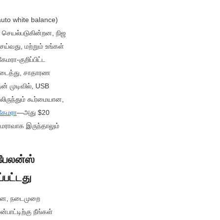
to white balance) 
 செயல்படுகின்றன, நிஜ 
வது, மற்றும் உங்கள் 
ரா-குறிப்பிட்ட 
டைத்து, சாதாரண 
் முடிவில், USB 
ருந்தும் கூர்மையான, 
கேமரா
—அது $20 
ராவாக இருந்தாலும் 
ேலன்ஸ் 
்பட்டது
யான, நடைமுறை 
ட்டிற்கு நீங்கள் 