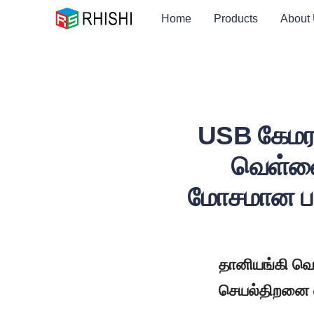
Home
Products
About
USB கேமரா
வெள்ளை 
மோசமான படம
தானியங்கி வெ
செயல்திறனை எ