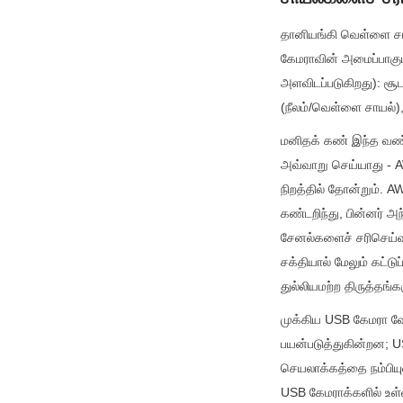
தானியங்கி வெள்ளை சமந
கேமராவின் அமைப்பாகும்
அளவிடப்படுகிறது): சூ
(நீலம்/வெள்ளை சாயல்
மனிதக் கண் இந்த வண்
அவ்வாறு செய்யாது - A
நிறத்தில் தோன்றும். 
கண்டறிந்து, பின்னர் 
சேனல்களைச் சரிசெய்வ
சக்தியால் மேலும் கட்ட
துல்லியமற்ற திருத்தங்
முக்கிய USB கேமரா வே
பயன்படுத்துகின்றன; U
செயலாக்கத்தை நம்பியு
USB கேமராக்களில் உள்