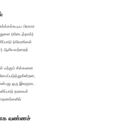
்
்க்கக்கூடிய பிரகாச 
 துளை (கிடைத்தால்) 
்பாடு (விவரங்கள் 
றன) ஆகியவற்றைத் 
் மற்றும் சிக்கலான 
ிமைப்படுத்துகின்றன, 
என்பது ஒரு இலகுரக, 
ிப்பாடு தரவைச் 
சாதனங்களில் 
ாக வண்ணச் 