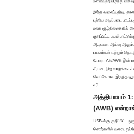
உள்ளவற்றிலிருந்து மிக
இந்த வலைப்பதிவு, தான
பற்றிய அடிப்படை பாடப்
உலக சூழ்நிலைகளில் அவ
குறிப்பிட்ட பயன்பாட்ட
ஆழமான ஆய்வு ஆகும்.
பயனர்கள் மற்றும் தொழி
கேமரா AE/AWB இன் மறை
சீரான, நிஜ வாழ்க்கைக
வெப்கேமாக இருந்தாலும
சரி.
அத்தியாயம் 1:
(AWB) என்றால
USB-க்கு குறிப்பிட்ட
சொற்களில் வரையறுப்போ