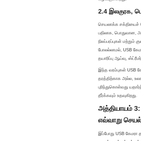
2.4 இலகுரக, ப
செயலாக்க சக்தியைச் சே
பதிலாக, பொதுவான, அனை
நிலப்பரப்புகள் மற்று
போலல்லாமல், USB கேமரா
தயாரிப்பு ஆய்வு, ஸ்ட்ர
இந்த வரம்புகள் USB க
தரத்திற்காக அல்ல, உல
புரிந்துகொள்வது யதார
தீர்க்கவும் உதவுகிறது.
அத்தியாயம் 3:
எவ்வாறு செயல
இப்போது USB கேமரா தா