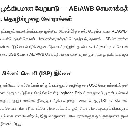
: முக்கியமான வேறுபாடு — AE/AWB செயலாக்கத்
s. தொழில்முறை கேமராக்கள்
ெரும்பாலும் கவனிக்கப்படாத முக்கிய அம்சம் இதுதான்: பெரும்பாலான AE/AWB 
க வன்பொருள் கொண்ட கேமராக்களுக்குப் பொருந்தும், ஆனால் USB கேமராக்க
ுகளின் கீழ் செயல்படுகின்றன, அவை அவற்றின் தானியங்கி அமைப்புகள் செயல்ப
றன. USB கேமரா AE/AWB செயல்திறனை வரையறுக்கும் நான்கு தவிர்க்க முடிய
ட சிக்னல் செயலி (ISP) இல்லை
கர்வோர் வெப்கேம்கள் மற்றும் பட்ஜெட் தொழில்துறை USB கேமராக்களில் தன
் மற்றும் உயர்நிலை வெப்கேம்கள் (Logitech Brio போன்றவை) முக்கிய செயலிய
ுறைப்பு மற்றும் வண்ண திருத்தம் ஆகியவற்றைக் கையாள ஒரு ISP ஐக் கொண்
 சென்சாரின் சிறிய உட்பொதிக்கப்பட்ட சிப் ஒரே நேரத்தில் படத்தைப் பிடிப்பது 
ும் கையாள வேண்டும், இது மெதுவான பதில் நேரங்களுக்கும் குறைவான துல்
ழிவகுக்கிறது.