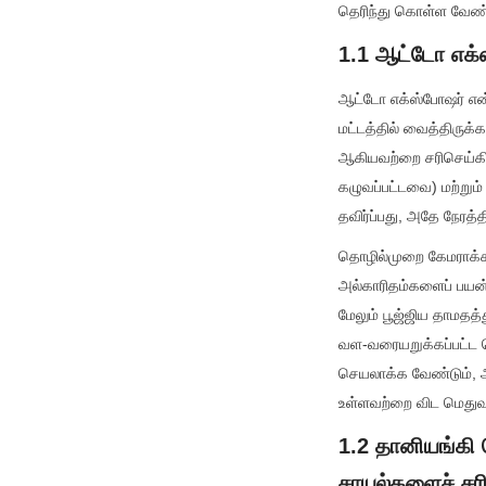
தெரிந்து கொள்ள வேண்
1.1 ஆட்டோ எக்ஸ
ஆட்டோ எக்ஸ்போஷர் என்
மட்டத்தில் வைத்திருக்
ஆகியவற்றை சரிசெய்கி
கழுவப்பட்டவை) மற்றும
தவிர்ப்பது, அதே நேரத்த
தொழில்முறை கேமராக்களு
அல்காரிதம்களைப் பயன்ப
மேலும் பூஜ்ஜிய தாமதத
வள-வரையறுக்கப்பட்ட ச
செயலாக்க வேண்டும், அ
உள்ளவற்றை விட மெதுவ
1.2 தானியங்க
சாயல்களைச் சர