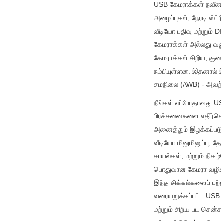
USB கேமராக்கள் நவீன
அழைப்புகள், நேரடி ஸ்ட்
வீடியோ பதிவு மற்றும் 
கேமராக்கள் அல்லது வ
கேமராக்கள் சிறிய, கு
நம்பியுள்ளன, இதனால் 
சமநிலை (AWB) - அவற்றி
நீங்கள் எப்போதாவது U
பிரச்சனைகளை எதிர்கொண
அனைத்தும் இழக்கப்படும
வீடியோ மினுமினுப்பு, 
சாயல்கள், மற்றும் நி
பொதுவான கேமரா வழிகா
இந்த சிக்கல்களைப் ப
வரையறுக்கப்பட்ட USB 
மற்றும் சிறிய பட சென்