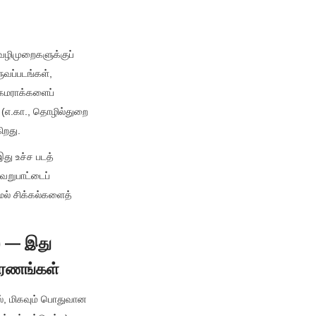
வழிமுறைகளுக்குப் 
ப்படங்கள், 
ேமராக்களைப் 
 (எ.கா., தொழில்துறை 
ிறது.
ு உச்ச படத் 
றுபாட்டைப் 
ல் சிக்கல்களைத் 
 — இது 
ாரணங்கள்
், மிகவும் பொதுவான 