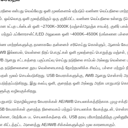
ிலை என்பது வெவ்வேறு ஒளி மூலங்களால் ஏற்படும் வண்ண வெப்பநிலை மாற்றங்
. ஒவ்வொரு ஒளி மூலத்திற்கும் ஒரு குறிப்பிட்ட வண்ண வெப்பநிலை உள்ளது (கெ
டான உட்புற டங்ஸ்டன் ஒளி ~2700K–3000K (மஞ்சள்/ஆரஞ்சு சாயல்), குளிர் பக
), மற்றும் ஃப்ளோரசன்ட்/LED அலுவலக ஒளி ~4000K–4500K (மங்கலான பச்சை/
ண மாற்றங்களுக்கு தானாகவே தன்னைச் சரிசெய்து கொள்ளும், ஆனால் கேமர
WB இல்லாமல், வெள்ளை நிறப் பொருட்கள் ஒளி மூலத்தைப் பொறுத்து மஞ்சள், நீ
AWB ஆனது சட்டகத்தை பகுப்பாய்வு செய்து நடுநிலை சாம்பல் அல்லது வெள்ளை 
அந்த நடுநிலைகளை தூய வெள்ளையாகத் தோற்றமளிக்க சிவப்பு, பச்சை மற்றும்
தன் மூலம் செயல்படுகிறது. USB கேமராக்களுக்கு, AWB ஆனது சென்சார் அளவ
ுப்படுத்தப்படுகிறது, இது கலப்பு ஒளி, குறைந்த ஒளி அல்லது அதிக மாறுபாடு கொ
களுக்கு வழிவகுக்கிறது.
றுபாடு: தொழில்முறை கேமராக்கள் AE/AWB செயலாக்கத்திற்காக முழு-சக்தி I
SB கேமராக்கள் குறைந்த நினைவகம் மற்றும் செயலாக்க வேகத்துடன், சென்சார்
ள்ளன, பிரத்யேக பட செயலாக்கத்தை விட USB தரவு பரிமாற்றத்திற்கு முன்னுர
ள கிட்டத்தட்ட அனைத்து AE/AWB சிக்கல்களுக்கும் மூல காரணமாகும்.