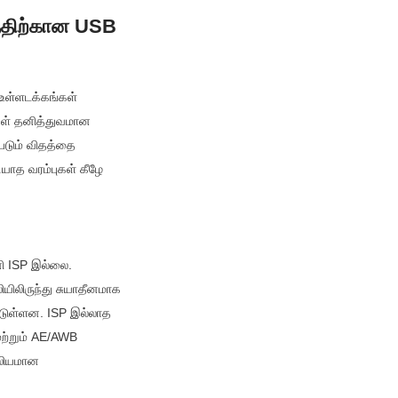
திற்கான USB 
உள்ளடக்கங்கள் 
ள் தனித்துவமான 
டும் விதத்தை 
ாத வரம்புகள் கீழே 
ி ISP இல்லை. 
ிலிருந்து சுயாதீனமாக 
டுள்ளன. ISP இல்லாத 
மற்றும் AE/AWB 
லியமான 