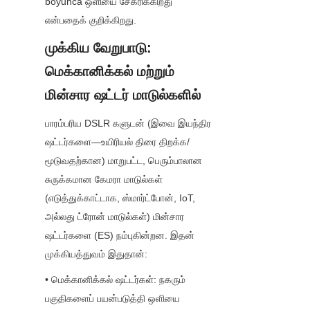
boyunca ஒளியை சேகரிக்கிறது 
என்பதைக் குறிக்கிறது.
முக்கிய வேறுபாடு: 
மெக்கானிக்கல் மற்றும் 
மின்சார ஷட்டர் மாடுல்களில்
பாரம்பரிய DSLR களுடன் (இவை இயந்திர 
ஷட்டர்களை—உயிரியல் திரை திறக்க/
மூடுவதற்கான) மாறுபட்ட, பெரும்பாலான 
சுருக்கமான கேமரா மாடுல்கள் 
(எடுத்துக்காட்டாக, ஸ்மார்ட்போன், IoT, 
அல்லது ட்ரோன் மாடுல்கள்) மின்சார 
ஷட்டர்களை (ES) நம்புகின்றன. இதன் 
முக்கியத்துவம் இதுதான்:
• மெக்கானிக்கல் ஷட்டர்கள்: நகரும் 
பகுதிகளைப் பயன்படுத்தி ஒளியை 