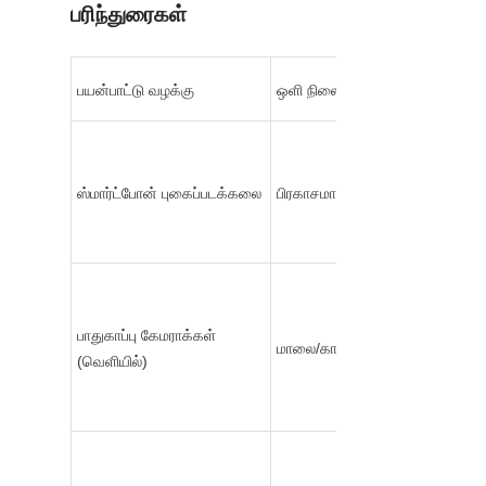
பரிந்துரைகள்
பயன்பாட்டு வழக்கு
ஒளி நிலை
ஸ்மார்ட்போன் புகைப்படக்கலை
பிரகாசமான சூரியன்
பாதுகாப்பு கேமராக்கள் 
மாலை/காலை
(வெளியில்)