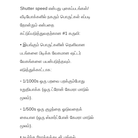
Shutter speed என்பது புகைப்படங்கள்/
வீடியோக்களில் நகரும் பொருட்கள் எப்படி 
தோன்றும் என்பதை 
கட்டுப்படுத்துவதற்கான #1 கருவி:
• இயங்கும் பொருட்களின் தெளிவான 
படங்களை பிடிக்க வேகமான ஷட்டர் 
வேகங்களை பயன்படுத்தவும். 
எடுத்துக்காட்டாக:
◦ 1/1000s ஒரு பறவை பறக்கும்போது 
உறுதியாக்க (ஒரு ட்ரோன் கேமரா மாடுல் 
மூலம்).
◦ 1/500s ஒரு குழந்தை ஓடுவதைக் 
கையாள (ஒரு ஸ்மார்ட்போன் கேமரா மாடுல் 
மூலம்).
• உயர்ந்த நோக்கத்துடன் மங்கல் 