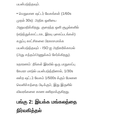
பயன்படுத்தவும்.
• மெதுவான ஷட்டர் வேகங்கள் (1/60s 
முதல் 30s): அதிக ஒளியை 
அனுமதிக்கிறது. குறைந்த ஒளி சூழல்களில் 
(எடுத்துக்காட்டாக, இரவு புகைப்படங்கள்) 
கறுப்பு காட்சிகளை பிரகாசமாக்க 
பயன்படுத்தவும் - ISO ஐ அதிகரிக்காமல் 
(அது சத்தம்/அணுக்கம் சேர்க்கிறது).
உதாரணம்: நீங்கள் இரவில் ஒரு பாதுகாப்பு 
கேமரா மாடுல் பயன்படுத்தினால், 1/30s 
என்ற ஷட்டர் வேகம் 1/500s க்கும் மேலான 
வெளிச்சத்தை பிடிக்கும், இது இருளில் 
விவரங்களை காண எளிதாக்குகிறது.
பங்கு 2: இயக்க மங்கலத்தை 
நிர்வகித்தல்