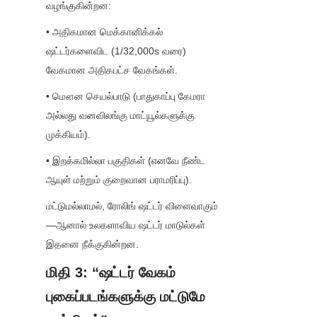
வழங்குகின்றன:
• அதிகமான மெக்கானிக்கல் 
ஷட்டர்களைவிட (1/32,000s வரை) 
வேகமான அதிகபட்ச வேகங்கள்.
• மௌன செயல்பாடு (பாதுகாப்பு கேமரா 
அல்லது வனவிலங்கு மாட்யூல்களுக்கு 
முக்கியம்).
• இறக்கமில்லா பகுதிகள் (எனவே நீண்ட 
ஆயுள் மற்றும் குறைவான பராமரிப்பு).
மட்டுமல்லாமல், ரோலிங் ஷட்டர் விளைவாகும்
—ஆனால் உலகளாவிய ஷட்டர் மாடுல்கள் 
இதனை நீக்குகின்றன.
மிதி 3: “ஷட்டர் வேகம் 
புகைப்படங்களுக்கு மட்டுமே 