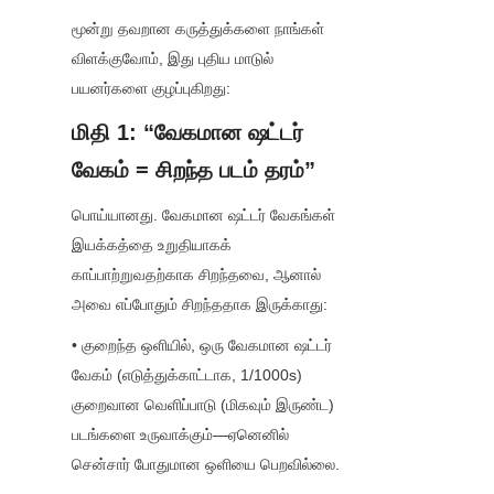
மூன்று தவறான கருத்துக்களை நாங்கள் 
விளக்குவோம், இது புதிய மாடுல் 
பயனர்களை குழப்புகிறது:
மிதி 1: “வேகமான ஷட்டர் 
வேகம் = சிறந்த படம் தரம்”
பொய்யானது. வேகமான ஷட்டர் வேகங்கள் 
இயக்கத்தை உறுதியாகக் 
காப்பாற்றுவதற்காக சிறந்தவை, ஆனால் 
அவை எப்போதும் சிறந்ததாக இருக்காது:
• குறைந்த ஒளியில், ஒரு வேகமான ஷட்டர் 
வேகம் (எடுத்துக்காட்டாக, 1/1000s) 
குறைவான வெளிப்பாடு (மிகவும் இருண்ட) 
படங்களை உருவாக்கும்—ஏனெனில் 
சென்சார் போதுமான ஒளியை பெறவில்லை.