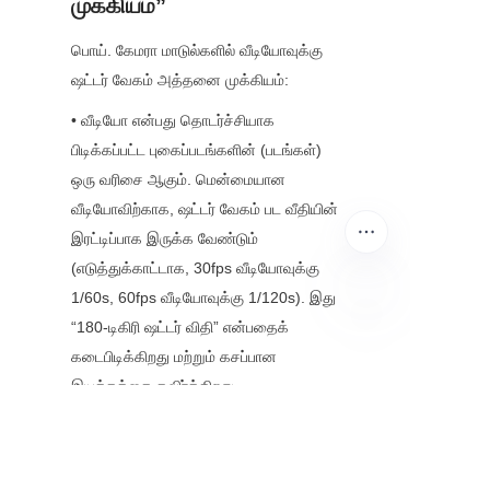
முக்கியம்”
பொய். கேமரா மாடுல்களில் வீடியோவுக்கு 
ஷட்டர் வேகம் அத்தனை முக்கியம்:
• வீடியோ என்பது தொடர்ச்சியாக 
பிடிக்கப்பட்ட புகைப்படங்களின் (படங்கள்) 
ஒரு வரிசை ஆகும். மென்மையான 
வீடியோவிற்காக, ஷட்டர் வேகம் பட வீதியின் 
இரட்டிப்பாக இருக்க வேண்டும் 
(எடுத்துக்காட்டாக, 30fps வீடியோவுக்கு 
1/60s, 60fps வீடியோவுக்கு 1/120s). இது 
“180-டிகிரி ஷட்டர் விதி” என்பதைக் 
TAM
கடைபிடிக்கிறது மற்றும் கசப்பான 
இயக்கத்தை தவிர்க்கிறது.
• வீடியோவில் மெதுவான ஷட்டர் வேகங்கள் 
(எடுத்துக்காட்டாக, 30fps க்கான 1/30s) 
இயக்க மங்கல்களை உருவாக்குகின்றன—