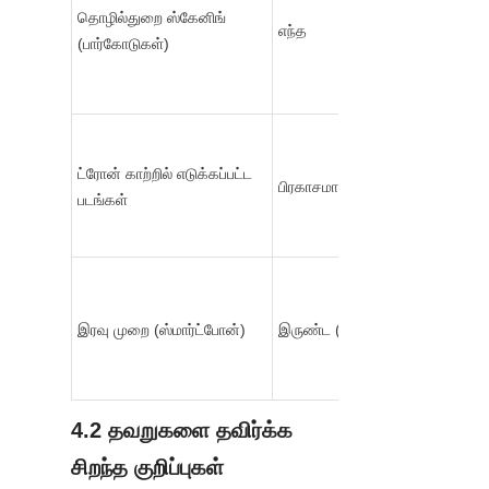
தொழில்துறை ஸ்கேனிங் 
எந்த
(பார்கோடுகள்)
ட்ரோன் காற்றில் எடுக்கப்பட்ட 
பிரகாசமான வானம்
படங்கள்
இரவு முறை (ஸ்மார்ட்போன்)
இருண்ட (நேரடி ஒளி இல்லை)
4.2 தவறுகளை தவிர்க்க 
சிறந்த குறிப்புகள்