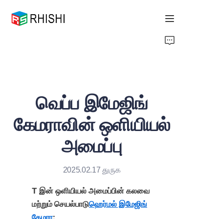
Home
Products
வெப்ப இமேஜிங்
About Us
கேமராவின் ஒளியியல்
News
அமைப்பு
Support
2025.02.17 துருக
T இன் ஒளியியல் அமைப்பின் கலவை 
மற்றும் செயல்பாடு
ஹெர்மல் இமேஜிங்
கேமரா
: