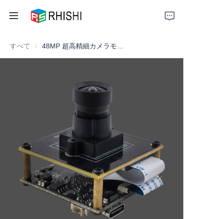
すべて
48MP 超高精細カメラモジュール – AIビジョン、産業用検査、スマートデバイス向けの高解像度イメージング
Home
Products
About Us
News
Support