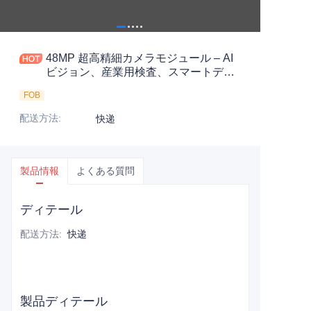
48MP 超高精細カメラモジュール – AI
ビジョン、産業用検査、スマートデバ
イス向けの高解像度イメージング
FOB
配送方法
:
快递
製品情報
よくある質問
ディテール
配送方法
:
快递
製品ディテール