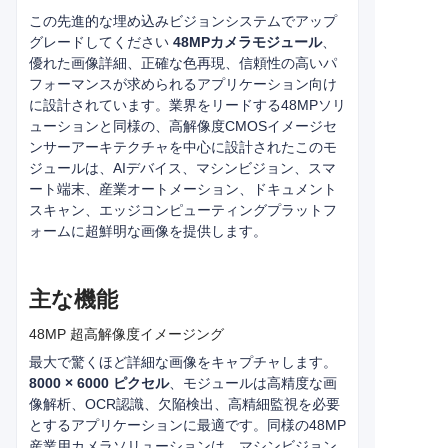
この先進的な埋め込みビジョンシステムでアップ
グレードしてください
48MPカメラモジュール
、
優れた画像詳細、正確な色再現、信頼性の高いパ
フォーマンスが求められるアプリケーション向け
に設計されています。業界をリードする48MPソリ
ューションと同様の、高解像度CMOSイメージセ
ンサーアーキテクチャを中心に設計されたこのモ
ジュールは、AIデバイス、マシンビジョン、スマ
ート端末、産業オートメーション、ドキュメント
スキャン、エッジコンピューティングプラットフ
ォームに超鮮明な画像を提供します。
主な機能
48MP 超高解像度イメージング
最大で驚くほど詳細な画像をキャプチャします。
8000 × 6000 ピクセル
、モジュールは高精度な画
像解析、OCR認識、欠陥検出、高精細監視を必要
とするアプリケーションに最適です。同様の48MP
産業用カメラソリューションは、マシンビジョン