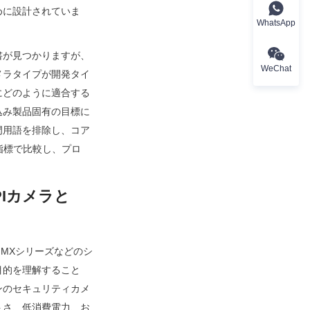
めに設計されていま
WhatsApp
書が見つかりますが、
WeChat
メラタイプが開発タイ
にどのように適合する
込み製品固有の目標に
門用語を排除し、コア
指標で比較し、プロ
Iカメラと
、i.MXシリーズなどのシ
目的を理解すること
ンのセキュリティカメ
トさ、低消費電力、お