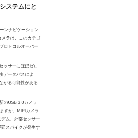
みシステムにと
ローンナビゲーション
カメラは、このカテゴ
るプロトコルオーバー
プロセッサーにほぼゼロ
直接データパスによ
つながる可能性がある
USB 3.0カメラ
すが、MIPIカメラ
モデム、外部センサー
遅延スパイクが発生す