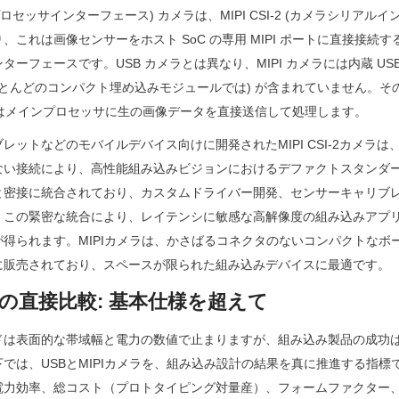
プロセッサインターフェース) カメラは、MIPI CSI-2 (カメラシリアルイ
、これは画像センサーをホスト SoC の専用 MIPI ポートに直接接続
ーフェースです。USB カメラとは異なり、MIPI カメラには内蔵 US
 (ほとんどのコンパクト埋め込みモジュールでは) が含まれていません。
またはメインプロセッサに生の画像データを直接送信して処理します。
レットなどのモバイルデバイス向けに開発されたMIPI CSI-2カメラ
ない接続により、高性能組み込みビジョンにおけるデファクトスタンダ
と密接に統合されており、カスタムドライバー開発、センサーキャリブレ
、この緊密な統合により、レイテンシに敏感な高解像度の組み込みアプ
得られます。MIPIカメラは、かさばるコネクタのないコンパクトなボ
に販売されており、スペースが限られた組み込みデバイスに最適です。
の直接比較: 基本仕様を超えて
ドは表面的な帯域幅と電力の数値で止まりますが、組み込み製品の成功
では、USBとMIPIカメラを、組み込み設計の結果を真に推進する指標
電力効率、総コスト（プロトタイピング対量産）、フォームファクター