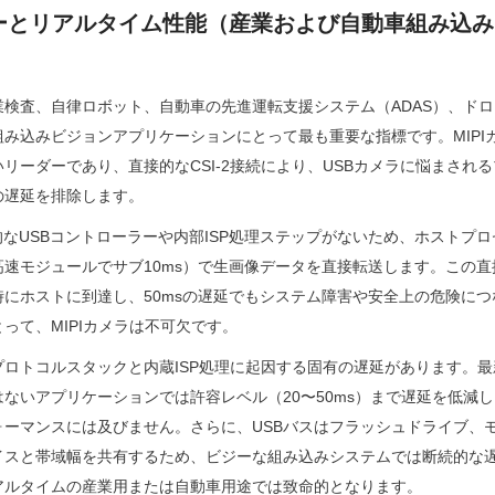
シーとリアルタイム性能（産業および自動車組み込
業検査、自律ロボット、自動車の先進運転支援システム（ADAS）、ド
み込みビジョンアプリケーションにとって最も重要な指標です。MIPI
リーダーであり、直接的なCSI-2接続により、USBカメラに悩まされ
の遅延を排除します。
、中間的なUSBコントローラーや内部ISP処理ステップがないため、ホスト
速モジュールでサブ10ms）で生画像データを直接転送します。この
にホストに到達し、50msの遅延でもシステム障害や安全上の危険に
って、MIPIカメラは不可欠です。
プロトコルスタックと内蔵ISP処理に起因する固有の遅延があります。最新の
ないアプリケーションでは許容レベル（20〜50ms）まで遅延を低減しま
ォーマンスには及びません。さらに、USBバスはフラッシュドライブ、
イスと帯域幅を共有するため、ビジーな組み込みシステムでは断続的な
アルタイムの産業用または自動車用途では致命的となります。