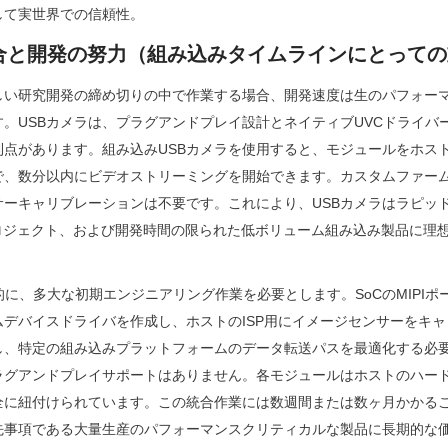
して実世界での信頼性。
統合と開発の努力（組み込みタイムラインにとって
しい研究開発の締め切りの中で作業する場合、開発速度は生のパフォー
。USBカメラは、プラグアンドプレイ設計とネイティブUVCドライバ
利点があります。組み込みUSBカメラを使用すると、モジュールをホス
で、数分以内にビデオストリーミングを開始できます。カスタムファー
サーキャリブレーションは不要です。これにより、USBカメラはラピッ
プロジェクト、および開発時間の限られた低ボリューム組み込み製品に理
照的に、多大な初期エンジニアリング作業を必要とします。SoCのMIPI
ムデバイスドライバを作成し、ホストのISP用にイメージセンサーをキ
、特定の組み込みプラットフォームのデータ転送パスを最適化する必要が
ラグアンドプレイサポートはありません。各モジュールはホストのハー
全に紐付けられています。この統合作業には数週間または数ヶ月かかる
先事項である大量生産のパフォーマンスクリティカルな製品に長期的な