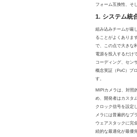
フォーム互換性、そ
1. システム
組み込みチームが厳
ることがよくあります
で、この点で大きな
電源を投入するだけ
コーディング、セン
概念実証（PoC）
す。
MIPIカメラは、対
め、開発者はカスタ
クロック信号を設定し
メラには普遍的なプ
ウェアスタックに完
続的な最適化が最優