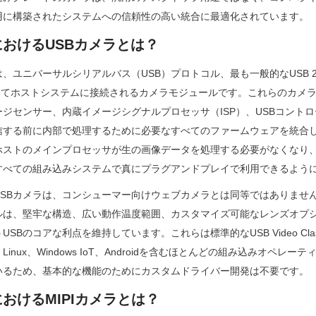
用に構築されたシステムへの信頼性の高い統合に最適化されています。
おけるUSBカメラとは？
、ユニバーサルシリアルバス（USB）プロトコル、最も一般的なUSB 2.0
n 1を介してホストシステムに接続されるカメラモジュールです。これらのカ
ジセンサー、内蔵イメージシグナルプロセッサ（ISP）、USBコント
信する前に内部で処理するために必要なすべてのファームウェアを統合
ストのメインプロセッサが生の画像データを処理する必要がなくなり、U
すべての組み込みシステムで真にプラグアンドプレイで利用できるよう
USBカメラは、コンシューマー向けウェブカメラとは同等ではありませ
デルは、堅牢な構造、広い動作温度範囲、カスタマイズ可能なレンズオプ
SBのコアな利点を維持しています。これらは標準的なUSB Video Cla
inux、Windows IoT、Androidを含むほとんどの組み込みオペレ
いるため、基本的な機能のためにカスタムドライバー開発は不要です。
おけるMIPIカメラとは？