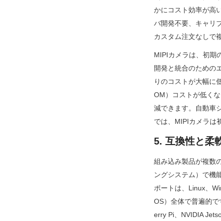
かにコスト効率が高い
バ開発不要、キャリ
カスタム注文なしで
MIPIカメラは、初
開発と統合のためのエ
りのコストが大幅に低
OM）コストが低くな
減できます。自動車
では、MIPIカメラ
5. 互換性と
組み込み製品が複数
ングシステム）で機能
ポートは、Linux、
OS）全体で普遍的で
erry Pi、NVIDI