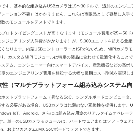
です。基本的な組み込みUSBカメラは15〜30ドルで、追加のエンジ
ブレーション不要）はかかりません。これらは市販品として容易に入手
複数のモジュールをテストできます。
期のプロトタイピングコストが高くなります（モジュール費用が25～50
ンジニアリング人件費がかかります）が、5,000ユニットを超える量
くなります。内蔵USBコントローラーとISPがないため、MIPIカメラ
り、カスタムMIPIモジュールは特定の製品に合わせて最適化すること
システム、コンシューマー向けスマートデバイス、産業機器などの高ボ
は初期のエンジニアリング費用を相殺する大幅な長期コスト削減を実現し
柔軟性（マルチプラットフォーム組み込みシステム
のホストプラットフォーム（異なるSoC、シングルボードコンピュータ
する必要がある場合、USBカメラは比類のない互換性を提供します。U
Windows IoT、Android、さらには組み込み用途のリアルタイムオペレ
す。単一のUSBカメラモジュールは、ハードウェアまたはソフトウェアの
A Jetson、およびカスタムi.MX SoCボードでテストできます。