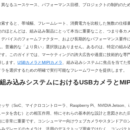
く異なるユースケース、パフォーマンス目標、プロジェクトの制約のた
検索すると、帯域幅、フレームレート、消費電力を比較した無数の仕様
較のほとんどは、組み込み製品にとって本当に重要なこと、つまり各カ
、デバイスのフォームファクター、および長期的なパフォーマンス要件
ん。普遍的な「より良い」選択肢はありません。あるのは、特定の組み
です。このガイドでは、マーケティングの誇大広告や過度に技術的な専
解します。
USBカメラとMIPIカメラ
、組み込みシステムに焦点を当てた
メラを選択するための明確で実行可能なフレームワークを提供します。
組み込みシステムにおけるUSBカメラとMIP
（SoC、マイクロコントローラ、Raspberry Pi、NVIDIA Jetson
ュータを含む）との相互作用、特にそれらの基本的な設計と意図された
前に非常に重要です。コンシューマー向けウェブカメラやスタンドアロ
込みグレードのカメラは、汎用のデスクトップ用途ではなく、コンパク