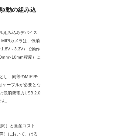
ー駆動の組み込
ブル組み込みデバイス
IPIカメラは、低消
8V～3.3V）で動作
mm×10mm程度）に
し、同等のMIPIモ
たはケーブルが必要とな
消費電力USB 2.0
せん。
期間）と量産コスト
未満）において、はる