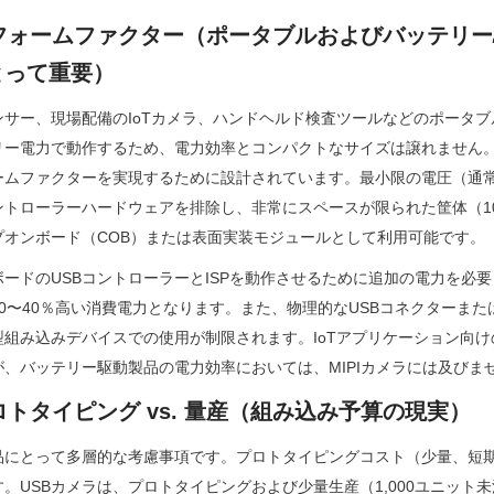
とフォームファクター（ポータブルおよびバッテリ
とって重要）
サー、現場配備のIoTカメラ、ハンドヘルド検査ツールなどのポータ
ー電力で動作するため、電力効率とコンパクトなサイズは譲れません。M
ムファクターを実現するために設計されています。最小限の電圧（通常1.
ントローラーハードウェアを排除し、非常にスペースが限られた筐体（10
プオンボード（COB）または表面実装モジュールとして利用可能です。
ボードのUSBコントローラーとISPを動作させるために追加の電力を必要と
0〜40％高い消費電力となります。また、物理的なUSBコネクターま
組み込みデバイスでの使用が制限されます。IoTアプリケーション向けの低
、バッテリー駆動製品の電力効率においては、MIPIカメラには及びま
プロトタイピング vs. 量産（組み込み予算の現実）
品にとって多層的な考慮事項です。プロトタイピングコスト（少量、短
。USBカメラは、プロトタイピングおよび少量生産（1,000ユニット