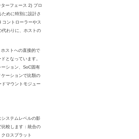
ンターフェース 2) プロ
するために特別に設計さ
B コントローラーやス
その代わりに、ホストの
は、ホストへの直接的で
ードとなっています。
ーション、SoC固有
リケーションで比類の
ードマウントモジュー
はシステムレベルの影
で比較します：統合の
、クロスプラット