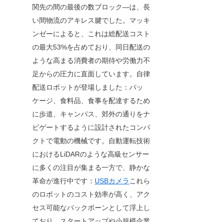
関先の間の最後の数ブロック—は、長
い間物流のアキレス腱でした。マッキ
ンゼーによると、これは総配送コスト
の最大53%を占めており、同日配送の
ような高まる消費者の期待や労働力不
足からの圧力に直面しています。自律
配送ロボットが登場しました：パッ
ケージ、食料品、食事を配達するため
に歩道、キャンパス、郊外の通りをナ
ビゲートするように設計されたコンパ
クトで電動の機械です。自動運転技術
におけるLiDARのような高級センサー
に多くの注目が集まる一方で、静かな
革命が進行中です：
USBカメラ
これら
のロボットのコスト効率が高く、アク
セス可能なバックボーンとして浮上し
ており、スタートアップや小規模企業