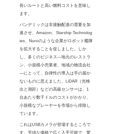
長いルートと高い燃料コストを意味し
ます。
パンデミックは非接触配達の需要を加
速させ、Amazon、Starship Technolog
ies、Nuroのような企業がロボット艦隊
を拡大することを促しました。しか
し、多くのビジネス—地元のレストラ
ン、小規模小売業者、地域の物流会社
—にとって、自律性の導入は手の届か
ないものに思えました。LiDAR（光検
出と測距）などの高級センサーは、1
台あたり数千ドルのコストがかかり、
小規模なプレーヤーを市場から排除し
ています。
これはUSBカメラが登場するところで
す。手頃な価格で広く入手可能で、驚