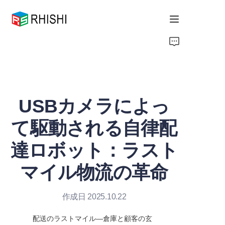
Home
Products
USBカメラによっ
About Us
て駆動される自律配
News
達ロボット：ラスト
Support
マイル物流の革命
作成日 2025.10.22
配送のラストマイル—倉庫と顧客の玄