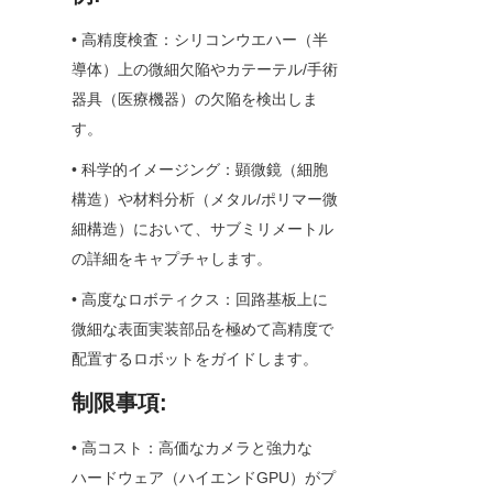
• 高精度検査：シリコンウエハー（半
導体）上の微細欠陥やカテーテル/手術
器具（医療機器）の欠陥を検出しま
す。
• 科学的イメージング：顕微鏡（細胞
構造）や材料分析（メタル/ポリマー微
細構造）において、サブミリメートル
の詳細をキャプチャします。
• 高度なロボティクス：回路基板上に
微細な表面実装部品を極めて高精度で
配置するロボットをガイドします。
制限事項:
• 高コスト：高価なカメラと強力な
ハードウェア（ハイエンドGPU）がプ