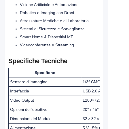
Visione Artificiale e Automazione
Robotica e Imaging con Droni
Attrezzature Mediche e di Laboratorio
Sistemi di Sicurezza e Sorveglianza
Smart Home & Dispositivi IoT
Videoconferenza e Streaming
Specifiche Tecniche
Specifiche
Sensore d'immagine
1/3″ CMOS, 1.3 MP (128
Interfaccia
USB 2.0 Alta Velocità, c
Video Output
1280×720 @ 30 fps; 640
Opzioni dell'obiettivo
20° / 45° / 75° / 120° (F
Dimensioni del Modulo
32 × 32 × 22mm (personal
Alimentazione
5 V ±5% tramite USB