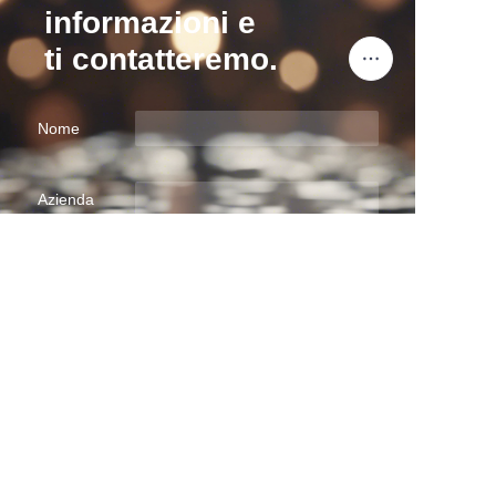
informazioni e
ti contatteremo.
Nome
IT
Azienda
Posta
Invia ora