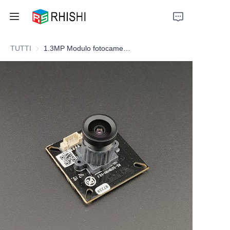
TUTTI
1.3MP Modulo fotocamera a colori
Home
Products
About Us
News
Support