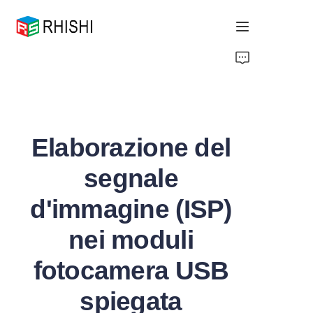
Home
Products
Elaborazione del
About Us
segnale
News
d'immagine (ISP)
Support
nei moduli
fotocamera USB
spiegata