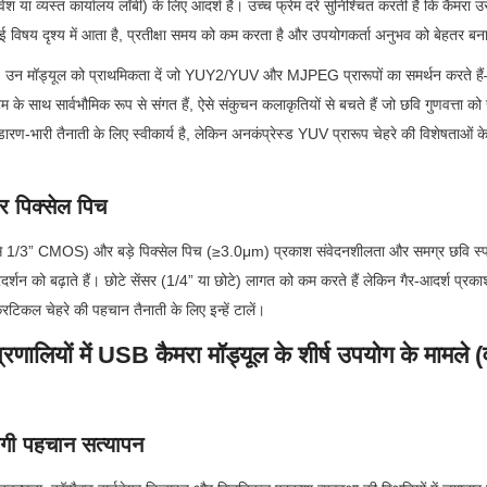
ेश या व्यस्त कार्यालय लॉबी) के लिए आदर्श है। उच्च फ्रेम दरें सुनिश्चित करती हैं कि कैमरा उ
ोई विषय दृश्य में आता है, प्रतीक्षा समय को कम करता है और उपयोगकर्ता अनुभव को बेहतर बन
 में, उन मॉड्यूल को प्राथमिकता दें जो YUY2/YUV और MJPEG प्रारूपों का समर्थन करते है
टम के साथ सार्वभौमिक रूप से संगत हैं, ऐसे संकुचन कलाकृतियों से बचते हैं जो छवि गुणवत्ता क
-भारी तैनाती के लिए स्वीकार्य है, लेकिन अनकंप्रेस्ड YUV प्रारूप चेहरे की विशेषताओं के 
 पिक्सेल पिच
े 1/3” CMOS) और बड़े पिक्सेल पिच (≥3.0μm) प्रकाश संवेदनशीलता और समग्र छवि स्पष्टता 
शन को बढ़ाते हैं। छोटे सेंसर (1/4” या छोटे) लागत को कम करते हैं लेकिन गैर-आदर्श प्रकाश 
टिकल चेहरे की पहचान तैनाती के लिए इन्हें टालें।
रणालियों में USB कैमरा मॉड्यूल के शीर्ष उपयोग के मामले (व
रोगी पहचान सत्यापन