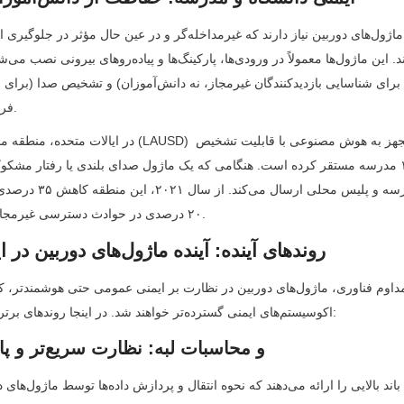
فریاد یا شلیک گلوله) دارند.
در ایالات متحده، منطقه مدارس متحد لس آنجلس (LAUSD) ماژ
۲۰ درصدی در حوادث دسترسی غیرمجاز را گزارش کرده است.
4. روندهای آینده: آینده ماژول‌های دوربین در ایمنی عمومی
اکوسیستم‌های ایمنی گسترده‌تر خواهند شد. در اینجا روندهای برتر برای نظارت وجود دارد:
4.1 5G و محاسبات لبه: نظارت سریع‌تر و پاسخگوتر