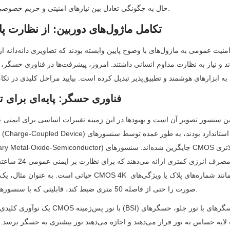
حال به چگونگی تعادل بین نیازهای امنیتی و حریم خصوصی کاربران اشاره می‌کند.
1. تکامل ماژول‌های دوربین: از نظارت پایه تا هوشمند
1.1 فناوری حسگر: پایه‌ای برای تصاویر واضح
CMOS (Complementary Metal-Oxide-Semiconductor) جایگزین شده‌اند. 
حیاتی است. به عنوان مثال، یک ماژول دوربین مبتنی بر CMOS 4K می‌توان
صورت را حتی از فاصله 50 متری ضبط کند، قابلیتی که با سنسورهای قدیمی غیرممکن بود.
یک نوآوری کلیدی دیگر توسعه حسگرهای CMOS با نو