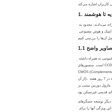
مدتی پیش، دوربین‌های امنیت عمومی به ماژول‌های با وضوح پایین وابسته بودند که تصاویری دانه‌دانه ارائه می‌دادند، محدود به 
استفاده در طول روز بودند و نیاز به نظارت مداوم انسانی داشتند. امروز، پیشرفت‌ها در فناوری حسگر، اپتیک و هوش مصنوعی 
هسته هر ماژول دوربین سنسور تصویر آن است و بهبودها در این زمینه تغییرات اساسی برای ایمنی عمومی به همراه داشته 
است. سنسورهای CCD (Charge-Coupled Device) سنتی که زمانی استاندارد بودند، به طور عمده توسط سنسورهای 
سنسورهای CMOS وضوح بالاتری (تا 4K و فراتر 
از آن)، نرخ فریم سریع‌تر و مصرف انرژی کمتری ارائه می‌دهند که برای نظارت بر ایمنی عمومی 24 ساعته در 7 روز هفته 
د جزئیات دقیقی مانند شماره‌های پلاک یا ویژگی‌های 
ر پس‌زمینه (BSI) است. بر خلاف حسگرهای با نور جلو، حسگرهای BSI 
سیم‌کشی را پشت لایه حساس به نور قرار می‌دهند و اجازه می‌دهند نور بیشتری به حسگر برسد. این ویژگی آنها را برای 