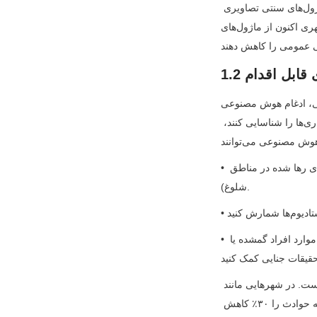
محیط‌های کم‌نور—مانند پارکینگ‌ها، کوچه‌ها یا خیابان‌های شهری در شب—ایده‌آل می‌سازد، جایی که ماژول‌های سنتی تصاویری 
تاریک و غیرقابل استفاده تولید می‌کنند. بسیاری از سیستم‌های نظارت شهری اکنون از ماژول‌های CMOS BSI استفاده می‌کنند 
 و یادگیری ماشین (ML) بوده است. 
ماژول‌های مدرن فقط ویدیو را ضبط نمی‌کنند—آن‌ها آن را به‌صورت زنده تحلیل می‌کنند تا ناهنجاری‌ها را شناسایی کنند، 
• رفتارهای مشکوک را شناسایی کنید (به عنوان مثال، پرسه زدن در نزدیکی زیرساخت‌های حیاتی، کیف‌های رها شده در مناطق 
شلوغ).
• چهره‌ها را با فهرست‌های نظارتی مطابقت دهید (با تدابیر سخت‌گیرانه حفظ حریم خصوصی) تا در موارد افراد گمشده یا 
این تغییر از "ضبط غیرفعال" به "نظارت فعال" به طرز چشمگیری زمان‌های پاسخ را بهبود بخشیده است. در شهرهایی مانند 
سنگاپور، ماژول‌های دوربین مجهز به هوش مصنوعی در مراکز حمل و نقل عمومی زمان‌های پاسخ به حوادث را ۳۰٪ کاهش 