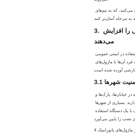
در مناطق پر ترافیک مانند بزرگراه‌ها یا فرودگاه‌ها، برخی ماژول‌ها حتی از 120 فریم در ثانیه پشتیبانی می‌کنند، که به تیم‌های 
3. کاربردهای دنیای واقعی: چگونه ماژول‌های دوربین ایمنی عمومی را افزایش 
می‌دهند
ماژول‌های دوربین یک اندازه برای همه نیستند—طراحی و ویژگی‌های آن‌ها بر اساس مورد خاص استفاده در ایمنی عمومی 
متفاوت است. در زیر برخی از تأثیرگذارترین کاربردها به همراه نحوه برآورده کردن نیازهای منحصر به فرد آن‌ها با ماژول‌های 
امنیت شهرها
شهرها رایج‌ترین محل استقرار ماژول‌های دوربین ایمنی عمومی هستند، با هزاران واحد نصب شده در خیابان‌ها، پارک‌ها و 
ساختمان‌های عمومی. برای محیط‌های شهری، ماژول‌ها بر پوشش وسیع و عملکرد در نور کم اولویت دارند. بسیاری از شهرها 
از ماژول‌های دوربین پانورامیک (با زاویه دید ۱۸۰° یا ۳۶۰°) برای نظارت بر تقاطع‌ها یا میدان‌های بزرگ با یک دستگاه استفاده 
در بارسلونا، اسپانیا، برنامه "شهر امن" این شهر از ماژول‌های پانورامیک 4K با هوش مصنوعی برای نظارت بر جریان پیاده‌روها 