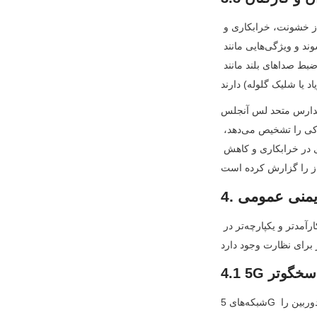
مدارس و دانشگاه‌ها به ماژول‌های دوربین نیاز دارند که غیرمداخله‌گر و در عین حال مؤثر در جلوگیری از خشونت، خرابکاری و 
دسترسی غیرمجاز باشند. این ماژول‌ها معمولاً در ورودی‌ها، پارکینگ‌ها و پیاده‌روهای بیرونی نصب می‌شوند و ویژگی‌هایی مانند 
شناسایی چهره (فقط برای شناسایی بازدیدکنندگان غیرمجاز، نه دانش‌آموزان) و تشخیص صدا (برای ضبط صداهای بلند مانند 
ول‌های دوربین مجهز به هوش مصنوعی با قابلیت تشخیص 
صدا را در بیش از ۱۰۰۰ مدرسه مستقر کرده است. هنگامی که یک ماژول صدای بلندی یا رفتار مشکوکی را تشخیص می‌دهد، 
یک هشدار به امنیت مدرسه و پلیس محلی ارسال می‌کند. از سال ۲۰۲۱، این منطقه کاهش ۳۵ درصدی در خرابکاری و کاهش 
با پیشرفت مداوم فناوری، ماژول‌های دوربین در نظارت بر ایمنی عمومی حتی هوشمندتر، کارآمدتر و یکپارچه‌تر در 
شبکه‌های 5G تأخیر بسیار کم و پهنای باند بالایی را ارائه می‌دهند که نحوه انتقال و پردازش داده‌ها توسط ماژول‌های دوربین را 