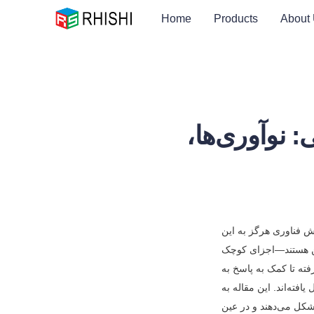
Home
Products
About
 نوآوری‌ها،
در عصری که ایمنی عمومی برای جوامع، شهرها و دولت‌ها در سرتاسر جهان اولویت بالایی دارد، نقش فناوری هرگز به این 
اندازه حیاتی نبوده است. یکی از ابزارهای اساسی در زیرساخت ایمنی عمومی مدرن ماژول‌های دوربین هستند—اجزای کوچک 
اما قدرتمند که به عنوان "چشم‌ها"ی سیستم‌های نظارتی عمل می‌کنند. از بازدارندگی جرم گرفته تا کمک به پاسخ به 
در نظارت بر ایمنی عمومی، فراتر از ضبط ویدیوهای پایه تکامل یافته‌اند. این مقاله به 
بررسی آخرین نوآوری‌ها، کاربردهای کلیدی و روندهای آینده‌ای می‌پردازد که این فناوری‌های حیاتی را شکل می‌دهند و در عین 