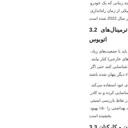
و شناسایی تخلفات ترافیکی استفاده می‌کند. این ماژول‌ها هشدارهای آنی به پلیس ترافیک ارسال می‌کنند زمانی که یک خودرو 
چراغ قرمز را رد کند یا سرعت غیرمجاز داشته باشد، که منجر به کاهش 25 درصدی تصادفات ترافیکی از زمان راه‌اندازی 
3.2 مراکز حمل و نقل: تأمین امنیت فرودگاه‌ها، ایستگاه‌های قطار و ترمینال‌های 
اتوبوس
مراکز حمل و نقل مناطق پرخطر برای ازدحام، سرقت و تروریسم هستند. ماژول‌های دوربین در اینجا باید با جمعیت‌های زیاد، 
اشیاء با سرعت بالا (مانند قطارها یا اتوبوس‌ها) و نورپردازی متغیر (از ترمینال‌های داخلی تا سکوهای خارجی) کنار بیایند. 
ماژول‌های دوربین حرارتی به‌ویژه در این محیط‌ها مفید هستند، زیرا می‌توانند افراد را در مناطق شلوغ شناسایی کنند حتی اگر 
به عنوان مثال، فرودگاه هیترو لندن از ترکیبی از ماژول‌های دوربین نور مرئی و حرارتی در ترمینال‌های خود استفاده می‌کند. 
ماژول‌های حرارتی می‌توانند افرادی را که دمای بدن بالایی دارند (یک تهدید بالقوه برای سلامت) شناسایی کرده و به کادر 
پزشکی هشدار دهند، در حالی که ماژول‌های نور مرئی تراکم جمعیت را برای جلوگیری از شلوغی در نقاط بازرسی امنیتی 
ردیابی می‌کنند. از زمان اجرای این ماژول‌ها، هیترو زمان‌های صف را ۴۰٪ کاهش داده و پاسخ به حوادث بهداشتی را ۵۰٪ بهبود 
بخشیده است.