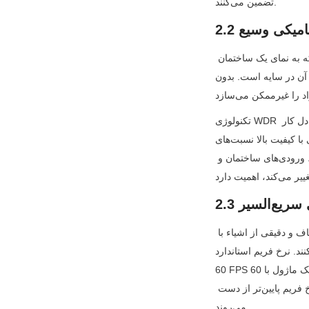
تضمین می‌کنند.
فضاهای عمومی اغلب دارای کنتراست‌های نوری شدید هستند—به عنوان مثال، نور مستقیم خورشید که به نمای یک ساختمان 
رو زیر آن در سایه است. بدون WDR، ماژول‌های دوربین تصاویری تولید می‌کنند که دارای نواحی 
تکنولوژی WDR با ثبت چندین تصویر از یک صحنه مشابه در سطوح مختلف نوردهی و ترکیب آن‌ها به یک فریم متعادل کار 
می‌کند. ماژول‌های ایمنی عمومی با کیفیت بالا نسبت‌های WDR معادل 120dB یا بالاتر را ارائه می‌دهند و وضوح را حتی در 
چالش‌برانگیزترین شرایط نوری تضمین می‌کنند. این موضوع به‌ویژه برای گذرگاه‌های عابر پیاده، ورودی‌های ساختمان و 
جرم‌ها یا حوادث اغلب در عرض چند ثانیه اتفاق می‌افتند، بنابراین ماژول‌های دوربین باید تصاویر صاف و دقیقی از اشیاء با 
F) ممکن است حرکت را تار کند، اما ماژول‌های ایمنی عمومی معمولاً 
60 FPS یا بالاتر را ارائه می‌دهند. به عنوان مثال، یک ماژول با 60 FPS می‌تواند به وضوح شماره پلاک یک خودرو را در حین 
عبور از یک تقاطع ضبط کند، یا حرکات یک فرد را در حین درگیری—جزئیاتی که در تصاویر با نرخ فریم پایین‌تر از دست 
می‌روند.