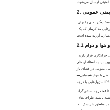
تمام ماژول‌های دوربین برای ایمنی عمومی طراحی نشده‌اند و آن‌هایی که طراحی شده‌اند باید الزامات سخت‌گیرانه‌ای را برای 
پاسخگویی به نیازهای محیط‌های پرخطر و ۲۴ ساعته در ۷ روز هفته برآورده کنند. در زیر ویژگی‌های غیرقابل مذاکره‌ای که یک 
و هوا و دوام
دوربین‌های ایمنی عمومی در فضای باز نصب می‌شوند و در معرض باران، برف، دماهای شدید و حتی خرابکاری قرار دارند. 
اردهای IP (حفاظت در برابر نفوذ) پایبند باشند تا دوام آن‌ها تضمین شود. حداقل درجه IP برای 
ی باز IP66 است، که به این معنی است که آن‌ها در برابر گرد و غبار محکم و در برابر جت‌های 
ور یا مناطق صنعتی با مواد شیمیایی—
علاوه بر این، ماژول‌ها باید دارای دامنه دمای عملیاتی وسیعی باشند، معمولاً از -30 درجه سانتی‌گراد تا 60 درجه سانتی‌گراد 
(-22 درجه فارنهایت تا 140 درجه فارنهایت)، تا در زمستان‌های یخ‌زده و تابستان‌های سوزان عملکرد داشته باشند. طراحی‌های 
مقاوم در برابر خرابکاری، مانند لنزهای شیشه‌ای تقویت‌شده و محفظه‌های فلزی، همچنین طول عمر را در مناطق با ریسک بالا 