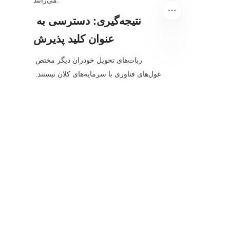
می‌رانند.
نتیجه‌گیری: دسترسی به 
عنوان کلید پذیرش
ربات‌های تحویل خودران دیگر مختص 
FA
غول‌های فناوری با سرمایه‌های کلان نیستند. 
به لطف دوربین‌های USB، کسب‌وکارهای 
کوچک، دولت‌های محلی و استارتاپ‌ها 
اکنون می‌توانند از خودران بودن برای حل 
چالش‌های آخرین مایل استفاده کنند. این 
دستگاه‌های مقرون به صرفه و قابل تطبیق
—که با پیشرفت‌های بینایی کامپیوتری 
همراه هستند—نشان می‌دهند که نوآوری 
همیشه به سخت‌افزار پیشرفته (و 
گران‌قیمت) نیاز ندارد.
با حرکت به سوی آینده‌ای که ربات‌ها در 