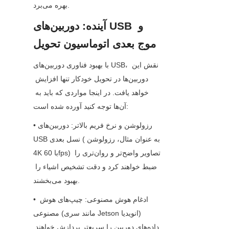
بهره می‌برد.
آینده: دوربین‌های USB و 
موج بعدی اتوماسیون تحویل
با بهبود فناوری دوربین‌های USB، نقش این 
دوربین‌ها در تحویل خودکار تنها افزایش 
خواهد یافت. در اینجا مواردی که باید به 
آن‌ها توجه کنید آورده شده است:
• رزولوشن و نرخ فریم بالاتر: دوربین‌های 
USB نسل بعدی (به عنوان مثال، رزولوشن 
4K با 60fps) تصاویر واضح‌تر و روان‌تری را 
ضبط خواهند کرد و دقت تشخیص اشیاء را 
بهبود می‌بخشند.
• ادغام هوش مصنوعی: چیپ‌های هوش 
مصنوعی (مانند سری Jetson انویدیا) 
داده‌های دوربین را سریع‌تر پردازش خواهند 