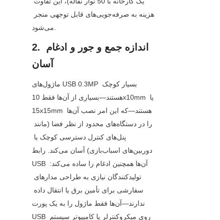
یک کارخانه با 50 نوار نقاله)، این تفاوت 
هزینه به صرفه‌جویی‌های قابل توجهی منجر 
می‌شود.
2. اندازه جمع و جور و ادغام 
آسان
ماژول‌های USB 0.3MP بسیار کوچک 
هستند—بسیاری از آن‌ها فقط 10x10mm یا 
15x15mm هستند—که این امر نصب آن‌ها 
را در دستگاه‌های محدود از نظر فضا (مانند 
پنل‌های کنترل دسترسی کوچک یا 
دوربین‌های اسباب‌بازی) آسان می‌کند. رابط 
USB آن‌ها همچنین ادغام را ساده می‌کند: 
تولیدکنندگان نیازی به طراحی مدارهای 
سفارشی برای تأمین برق یا انتقال داده 
ندارند—آن‌ها فقط ماژول را به یک پورت 
USB روی میکروکنترلر یا کامپیوتر سیستم 