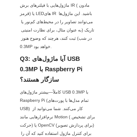
ماژول‌هایی با فیلترهای برش IR (مادون 
قرمز) یا LEDهای IR باشید. این ماژول‌ها 
می‌توانند تصاویر را در محیط‌های کم‌نور یا 
تاریک (به عنوان مثال، برای نظارت امنیتی 
در شب) ثبت کنند، هرچند که وضوح هنوز 
0.3MP خواهد بود.
Q3: آیا ماژول‌های USB 
0.3MP با Raspberry Pi 
سازگار هستند؟
کاملاً—بیشتر ماژول‌های USB 0.3MP با 
Raspberry Pi (تمام مدل‌ها با پورت‌های 
USB) کار می‌کنند. شما می‌توانید از 
نرم‌افزارهایی مانند Motion (برای تشخیص 
حرکت) یا OpenCV (برای پردازش تصویر) 
برای کنترل ماژول استفاده کنید که آن را 