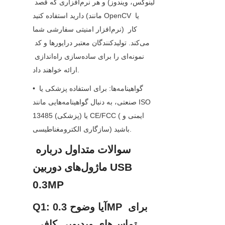
لینوکس، ویندوز) و هر نرم‌افزاری که قصد 
دارید استفاده کنید (مانند OpenCV یا 
نرم‌افزار امنیتی سفارشی شما) کار 
می‌کند. تولیدکنندگان معتبر درایورها و کد 
نمونه‌ای را برای ساده‌سازی راه‌اندازی 
ارائه خواهند داد.
• گواهینامه‌ها: برای استفاده پزشکی یا 
صنعتی، به دنبال گواهینامه‌هایی مانند ISO 
13485 (پزشکی) یا CE/FCC (ایمنی و 
سازگاری الکترومغناطیسی) باشید.
سوالات متداول درباره 
ماژول‌های دوربین USB 
0.3MP
Q1: آیا وضوح 0.3MP برای 
تماس‌های ویدیویی کافی 