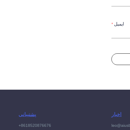
ایمیل
اخبار
پشتیبانی
+8618520876676
leo@aius