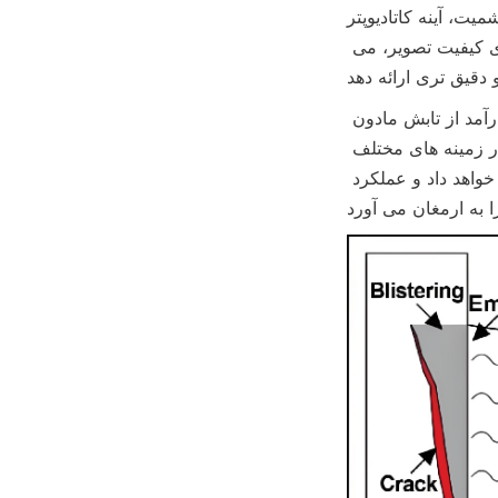
کاتادیوپتر Maksutov و 
غیره. در بازرسی صنعتی، آزمایشات علمی تحقیقاتی و سایر سناریوها با نیازهای بالا برای کیفیت تصویر، می 
سیستم دوربین تصویربرداری حرارتی برای دستیابی به عکسبرداری و تصویربرداری کارآمد از تابش مادون 
قرمز طراحی و با اجزای ترکیب شده است که پایه و اساس کاربرد تصویربرداری حرارتی در زمینه های مختلف 
را ایجاد می کند. با توسعه فناوری، سیستم نوری آن به نوآوری و بهینه سازی ادامه خواهد داد و عملکرد 