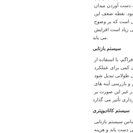
متمرکز می کنند. مزایای آن ساختار ساده، آسان و مونتاژ، و اصلاح راحت انحراف برای به دست آوردن میدان 
دید بزرگ است. اغلب در تجهیزات تصویربرداری حرارتی درجه مصرف کننده استفاده می شود. نقطه ضعف این 
است که زاویه فعال نور با طول موج های مختلف متفاوت است، که مستعد انحراف رنگی است که بر وضوح 
تصویر تأثیر می گذارد، و دشواری ساخت و هزینه زمانی که دیافراگم بزرگ و فاصله کانونی زیاد است افزایش 
می یابد.
سیستم بازتابی
کاربردهای مهمی در زمینه‌های حرفه‌ای با نیازهای بالا برای کیفیت تصویربرداری و دیافراگم، با استفاده از 
بازتابنده‌هایی که تابش مادون قرمز را منعکس و متمرکز می‌کنند، دارد. بازتابنده نیازهای کمی برای عملکرد 
نوری مواد دارد، فاقد انحراف رنگی است و می تواند به ساختاری بزرگتر و با فاصله کانونی طولانی تبدیل شود 
که برای نظارت بر مسافت های طولانی و منطقه بزرگ مناسب است. با این حال، پردازش و بازرسی آینه های 
کروی دشوار و پرهزینه است و سطح بازتابنده نیاز به نگهداری و تمیز کردن منظم دارد، در غیر این صورت بر 
سیستم کاتادیوپتری
مزایای سیستم‌های انکساری و بازتابی را ترکیب می‌کند و یک عدسی جبران‌کننده بر اساس سیستم بازتابی 
برای اصلاح انحراف اضافه می‌کند که می‌تواند به طراحی بزرگتر و با فاصله کانونی طولانی دست یابد و هزینه 