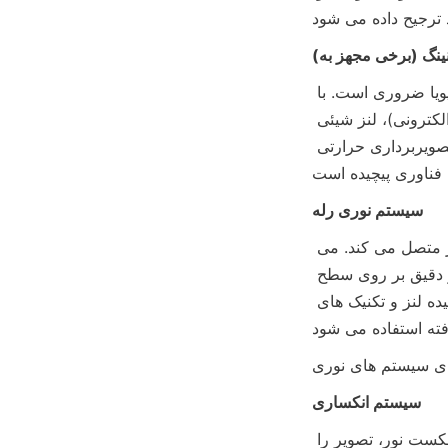
ینگ (برخی مجهز به)
این برای برنامه های تصویربرداری حرارتی مانند نظارت بر منطقه بزرگ یا ردیابی هدف پویا ضروری است. با 
اسکن مکانیکی (مانند چرخش، آینه اسکن) یا اسکن الکترونیکی (با استفاده از انحراف پرتو الکترونی)، لنز شیئی 
تصویربرداری مادون قرمز، نقاط مختلف را نقطه به نقطه اسکن می‌کند تا داده‌های تصویربرداری حرارتی 
سیستم نوری رله
این لنز شیئی تصویربرداری مادون قرمز و سنسور را به انتقال موثر تابش مادون قرمز متصل می کند. می 
تواند نور متمرکز را بیشتر پردازش و تنظیم کند، اطمینان حاصل کند که نور به طور دقیق بر روی سطح 
حساس سنسور پخش می شود و می تواند انحراف و اعوجاج را اصلاح کند. ترکیبات پیچیده لنز و تکنیک های 
ای سیستم های نوری
سیستم انکساری
یک نوع رایج است، اجزای اصلی آن لنزهای انکساری هستند که با استفاده از اصل شکست نور، تصویر را 