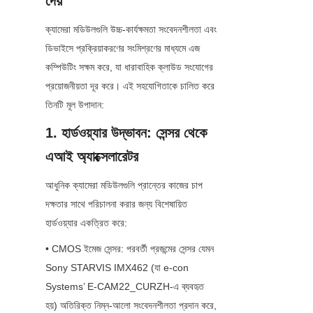
দেয়
ক্যামেরা মডিউলগুলি উচ্চ-কার্যক্ষমতা সংবেদনশীলতা এবং 
ডিভাইসে প্রক্রিয়াকরণের সংমিশ্রণের মাধ্যমে এজ 
কম্পিউটিং সক্ষম করে, যা ধারাবাহিক ক্লাউড সংযোগের 
প্রয়োজনীয়তা দূর করে। এই সহযোগিতাকে চালিত করে 
তিনটি মূল উপাদান:
1. হার্ডওয়্যার উদ্ভাবন: সেন্সর থেকে 
এআই অ্যাক্সেলারেটর
আধুনিক ক্যামেরা মডিউলগুলি প্রান্তের কাজের চাপ 
দক্ষতার সাথে পরিচালনা করার জন্য বিশেষায়িত 
হার্ডওয়্যার একত্রিত করে:
• CMOS ইমেজ সেন্সর: পরবর্তী প্রজন্মের সেন্সর যেমন 
Sony STARVIS IMX462 (যা e-con 
Systems’ E-CAM22_CURZH-এ ব্যবহৃত 
হয়) অতিরিক্ত নিম্ন-আলো সংবেদনশীলতা প্রদান করে, 