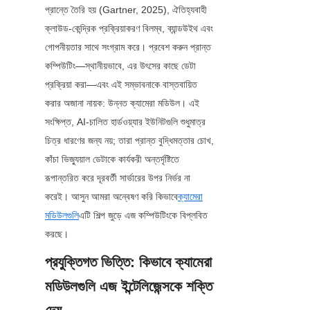
প্রান্তে তৈরি হয় (Gartner, 2025), ঐতিহ্যবাহী 
ক্লাউড-কেন্দ্রিক প্রক্রিয়াকরণ বিলম্ব, ব্যান্ডউইথ এবং 
গোপনীয়তার সাথে সংগ্রাম করে। প্রবেশ করুন প্রান্ত 
কম্পিউটিং—স্থানীয়ভাবে, এর উৎসের কাছে ডেটা 
প্রক্রিয়া করা—এবং এই সম্ভাবনাকে বাস্তবায়িত 
করার অজানা নায়ক: উন্নত ক্যামেরা মডিউল। এই 
সংক্ষিপ্ত, AI-চালিত হার্ডওয়্যার ইউনিটগুলি শুধুমাত্র 
চিত্র ধারণের জন্য নয়; তারা প্রান্ত বুদ্ধিমত্তার চোখ, 
কাঁচা ভিজ্যুয়াল ডেটাকে কার্যকরী অন্তর্দৃষ্টিতে 
রূপান্তরিত করে দূরবর্তী সার্ভারের উপর নির্ভর না 
করেই। আসুন আমরা অন্বেষণ করি কিভাবে
ক্যামেরা
মডিউলগুলি
এটি শিল্প জুড়ে এজ কম্পিউটিংকে বিপ্লবিত 
করছে।
প্রযুক্তিগত ভিত্তি: কিভাবে ক্যামেরা 
মডিউলগুলি এজ ইন্টেলিজেন্সকে শক্তি 