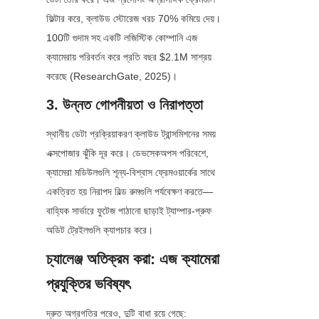
ফিল্টার করে, ক্লাউড স্টোরেজ খরচ 70% কমিয়ে দেয়। 
100টি গুদাম সহ একটি লজিস্টিক কোম্পানি এজ 
ক্যামেরায় পরিবর্তন করে প্রতি বছর $2.1M সাশ্রয় 
করেছে (ResearchGate, 2025)।
3. উন্নত গোপনীয়তা ও নিরাপত্তা
স্থানীয় ডেটা প্রক্রিয়াকরণ ক্লাউড ট্রান্সমিশনের সময় 
এক্সপোজার ঝুঁকি দূর করে। ডেভসেকঅপস পরিবেশে, 
ক্যামেরা মডিউলগুলি শূন্য-বিশ্বাস ফ্রেমওয়ার্কের সাথে 
একত্রিত হয় নিরাপদ বিল্ড রুমগুলি পর্যবেক্ষণ করতে—
বাহ্যিক সার্ভারে ফুটেজ পাঠানো ছাড়াই ট্যাম্পার-প্রুফ 
অডিট ট্রেইলগুলি ক্যাপচার করে।
চ্যালেঞ্জ অতিক্রম করা: এজ ক্যামেরা 
প্রযুক্তির ভবিষ্যৎ
দ্রুত অগ্রগতির পরেও, দুটি বাধা রয়ে গেছে: