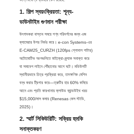
1. শিল্প স্বয়ংক্রিয়তা: শূন্য-
ডাউনটাইম গুণমান পরীক্ষা
উৎপাদকরা বাস্তব সময়ে পণ্য পরিদর্শনের জন্য এজ 
ক্যামেরার উপর নির্ভর করে। e-con Systems-এর 
E-CAM25_CURZH (120fps গ্লোবাল শাটার) 
অটোমোটিভ অংশগুলিতে মাইক্রো-ক্র্যাক সনাক্ত করে 
যা সমাবেশ লাইনে পৌঁছানোর আগে ঘটে। মডিউলটি 
স্থানীয়ভাবে চিত্র প্রক্রিয়া করে, তাৎক্ষণিক মেশিন 
বন্ধ করার ট্রিগার করে—ত্রুটির হার 60% কমিয়ে 
আনে এবং প্রতি কারখানায় ক্লাউড ব্যান্ডউইথ খরচ 
$15,000/মাস কমায় (Renesas কেস স্টাডি, 
2025)।
2. স্মার্ট সিকিউরিটি: সক্রিয় হুমকি 
সনাক্তকরণ