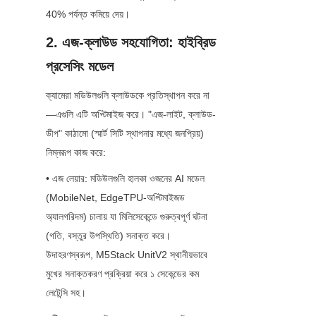
40% পর্যন্ত কমিয়ে দেয়।
2. এজ-ক্লাউড সহযোগিতা: হাইব্রিড 
প্রসেসিং মডেল
ক্যামেরা মডিউলগুলি ক্লাউডকে প্রতিস্থাপন করে না
—এগুলি এটি অপ্টিমাইজ করে। "এজ-লাইট, ক্লাউড-
ডীপ" কাঠামো (স্মার্ট সিটি স্থাপনার মধ্যে জনপ্রিয়) 
নিম্নরূপ কাজ করে:
• এজ লেয়ার: মডিউলগুলি হালকা ওজনের AI মডেল 
(MobileNet, EdgeTPU-অপ্টিমাইজড 
অ্যালগরিদম) চালায় যা মিলিসেকেন্ডে গুরুত্বপূর্ণ ঘটনা 
(গতি, বস্তুর উপস্থিতি) সনাক্ত করে। 
উদাহরণস্বরূপ, M5Stack UnitV2 স্থানীয়ভাবে 
মুখের সনাক্তকরণ প্রক্রিয়া করে ১ সেকেন্ডের কম 
লেটেন্সি সহ।