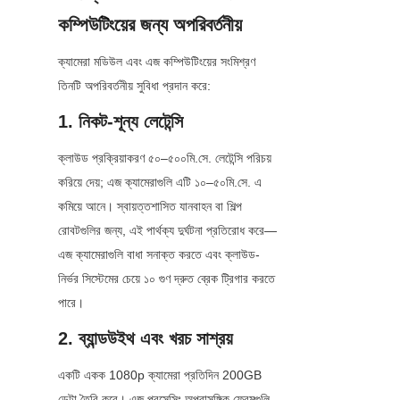
কম্পিউটিংয়ের জন্য অপরিবর্তনীয়
ক্যামেরা মডিউল এবং এজ কম্পিউটিংয়ের সংমিশ্রণ 
তিনটি অপরিবর্তনীয় সুবিধা প্রদান করে:
1. নিকট-শূন্য লেটেন্সি
ক্লাউড প্রক্রিয়াকরণ ৫০–৫০০মি.সে. লেটেন্সি পরিচয় 
করিয়ে দেয়; এজ ক্যামেরাগুলি এটি ১০–৫০মি.সে. এ 
কমিয়ে আনে। স্বায়ত্তশাসিত যানবাহন বা শিল্প 
রোবটগুলির জন্য, এই পার্থক্য দুর্ঘটনা প্রতিরোধ করে—
এজ ক্যামেরাগুলি বাধা সনাক্ত করতে এবং ক্লাউড-
নির্ভর সিস্টেমের চেয়ে ১০ গুণ দ্রুত ব্রেক ট্রিগার করতে 
পারে।
2. ব্যান্ডউইথ এবং খরচ সাশ্রয়
একটি একক 1080p ক্যামেরা প্রতিদিন 200GB 
ডেটা তৈরি করে। এজ প্রসেসিং অপ্রাসঙ্গিক ফ্রেমগুলি 