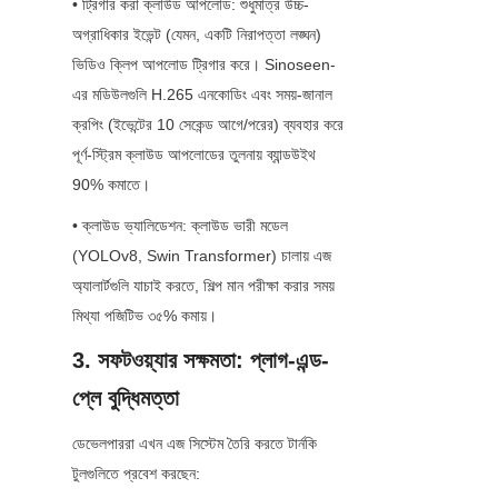
• ট্রিগার করা ক্লাউড আপলোড: শুধুমাত্র উচ্চ-
অগ্রাধিকার ইভেন্ট (যেমন, একটি নিরাপত্তা লঙ্ঘন) 
ভিডিও ক্লিপ আপলোড ট্রিগার করে। Sinoseen-
এর মডিউলগুলি H.265 এনকোডিং এবং সময়-জানাল 
ক্রপিং (ইভেন্টের 10 সেকেন্ড আগে/পরের) ব্যবহার করে 
পূর্ণ-স্ট্রিম ক্লাউড আপলোডের তুলনায় ব্যান্ডউইথ 
90% কমাতে।
• ক্লাউড ভ্যালিডেশন: ক্লাউড ভারী মডেল 
(YOLOv8, Swin Transformer) চালায় এজ 
অ্যালার্টগুলি যাচাই করতে, শিল্প মান পরীক্ষা করার সময় 
মিথ্যা পজিটিভ ৩৫% কমায়।
3. সফটওয়্যার সক্ষমতা: প্লাগ-এন্ড-
প্লে বুদ্ধিমত্তা
ডেভেলপাররা এখন এজ সিস্টেম তৈরি করতে টার্নকি 
টুলগুলিতে প্রবেশ করছেন: