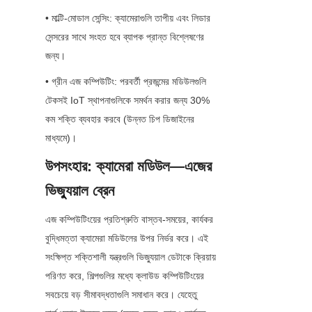
• মাল্টি-মোডাল সেন্সিং: ক্যামেরাগুলি তাপীয় এবং লিডার 
সেন্সরের সাথে সংহত হবে ব্যাপক প্রান্ত বিশ্লেষণের 
জন্য।
• গ্রীন এজ কম্পিউটিং: পরবর্তী প্রজন্মের মডিউলগুলি 
টেকসই IoT স্থাপনাগুলিকে সমর্থন করার জন্য 30% 
কম শক্তি ব্যবহার করবে (উন্নত চিপ ডিজাইনের 
মাধ্যমে)।
উপসংহার: ক্যামেরা মডিউল—এজের 
ভিজ্যুয়াল ব্রেন
এজ কম্পিউটিংয়ের প্রতিশ্রুতি বাস্তব-সময়ের, কার্যকর 
বুদ্ধিমত্তা ক্যামেরা মডিউলের উপর নির্ভর করে। এই 
সংক্ষিপ্ত শক্তিশালী যন্ত্রগুলি ভিজ্যুয়াল ডেটাকে ক্রিয়ায় 
পরিণত করে, শিল্পগুলির মধ্যে ক্লাউড কম্পিউটিংয়ের 
সবচেয়ে বড় সীমাবদ্ধতাগুলি সমাধান করে। যেহেতু 