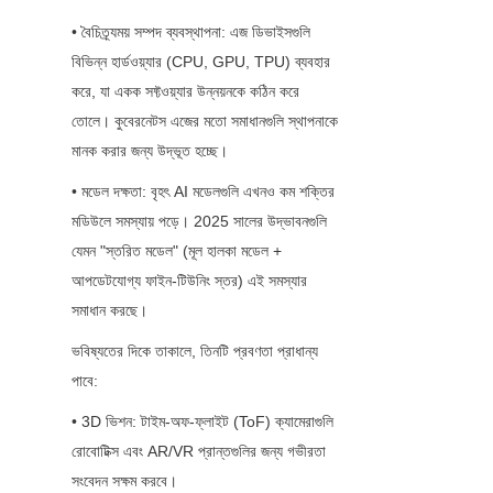
• বৈচিত্র্যময় সম্পদ ব্যবস্থাপনা: এজ ডিভাইসগুলি 
বিভিন্ন হার্ডওয়্যার (CPU, GPU, TPU) ব্যবহার 
করে, যা একক সফ্টওয়্যার উন্নয়নকে কঠিন করে 
তোলে। কুবেরনেটস এজের মতো সমাধানগুলি স্থাপনাকে 
মানক করার জন্য উদ্ভূত হচ্ছে।
• মডেল দক্ষতা: বৃহৎ AI মডেলগুলি এখনও কম শক্তির 
মডিউলে সমস্যায় পড়ে। 2025 সালের উদ্ভাবনগুলি 
যেমন "স্তরিত মডেল" (মূল হালকা মডেল + 
আপডেটযোগ্য ফাইন-টিউনিং স্তর) এই সমস্যার 
সমাধান করছে।
ভবিষ্যতের দিকে তাকালে, তিনটি প্রবণতা প্রাধান্য 
পাবে:
• 3D ভিশন: টাইম-অফ-ফ্লাইট (ToF) ক্যামেরাগুলি 
রোবোটিক্স এবং AR/VR প্রান্তগুলির জন্য গভীরতা 
সংবেদন সক্ষম করবে।