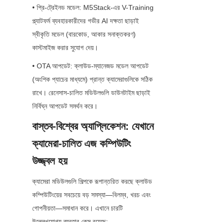
• প্রি-ট্রেইনড মডেল: M5Stack-এর V-Training 
প্ল্যাটফর্ম ব্যবহারকারীদের গভীর AI দক্ষতা ছাড়াই 
স্বীকৃতি মডেল (বারকোড, আকার সনাক্তকরণ) 
কাস্টমাইজ করার সুযোগ দেয়।
• OTA আপডেট: ক্লাউড-ম্যানেজড মডেল আপডেট 
(অংশিক প্যাচের মাধ্যমে) প্রান্ত ক্যামেরাগুলিকে সঠিক 
রাখে। রেনেসাস-চালিত মডিউলগুলি ডাউনটাইম ছাড়াই 
নির্বিঘ্ন আপডেট সমর্থন করে।
বাস্তব-বিশ্বের অ্যাপ্লিকেশন: যেখানে 
ক্যামেরা-চালিত এজ কম্পিউটিং 
উজ্জ্বল হয়
ক্যামেরা মডিউলগুলি শিল্পকে রূপান্তরিত করছে ক্লাউড 
কম্পিউটিংয়ের সবচেয়ে বড় সমস্যা—বিলম্ব, খরচ এবং 
গোপনীয়তা—সমাধান করে। এখানে চারটি 
উল্লেখযোগ্য ব্যবহার কেস রয়েছে: