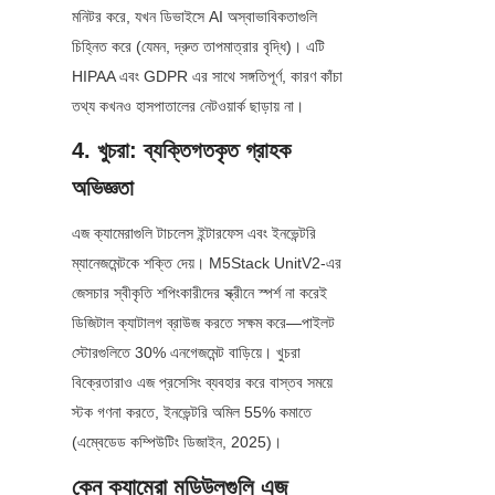
মনিটর করে, যখন ডিভাইসে AI অস্বাভাবিকতাগুলি 
চিহ্নিত করে (যেমন, দ্রুত তাপমাত্রার বৃদ্ধি)। এটি 
HIPAA এবং GDPR এর সাথে সঙ্গতিপূর্ণ, কারণ কাঁচা 
তথ্য কখনও হাসপাতালের নেটওয়ার্ক ছাড়ায় না।
4. খুচরা: ব্যক্তিগতকৃত গ্রাহক 
অভিজ্ঞতা
এজ ক্যামেরাগুলি টাচলেস ইন্টারফেস এবং ইনভেন্টরি 
ম্যানেজমেন্টকে শক্তি দেয়। M5Stack UnitV2-এর 
জেসচার স্বীকৃতি শপিংকারীদের স্ক্রীনে স্পর্শ না করেই 
ডিজিটাল ক্যাটালগ ব্রাউজ করতে সক্ষম করে—পাইলট 
স্টোরগুলিতে 30% এনগেজমেন্ট বাড়িয়ে। খুচরা 
বিক্রেতারাও এজ প্রসেসিং ব্যবহার করে বাস্তব সময়ে 
স্টক গণনা করতে, ইনভেন্টরি অমিল 55% কমাতে 
(এম্বেডেড কম্পিউটিং ডিজাইন, 2025)।
কেন ক্যামেরা মডিউলগুলি এজ 