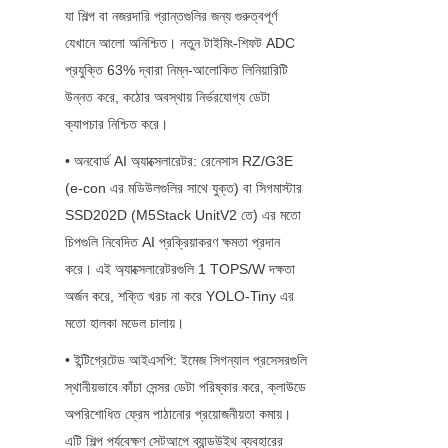
যা শিল্প বা নজরদারি প্রান্তগুলির জন্য গুরুত্বপূর্ণ 
যেখানে আলো অনিশ্চিত। নতুন টাইমিং-শিফট ADC 
প্রযুক্তি 63% দ্বারা নিম্ন-আলোকিত লিনিয়ারিটি 
উন্নত করে, কঠোর অবস্থায় নির্ভরযোগ্য ডেটা 
ক্যাপচার নিশ্চিত করে।
• অনবোর্ড AI অ্যাক্সেলারেটর: রেনেসাস RZ/G3E 
(e-con এর মডিউলগুলির সাথে যুক্ত) বা সিগমাস্টার 
SSD202D (M5Stack UnitV2 তে) এর মতো 
চিপগুলি নিবেদিত AI প্রক্রিয়াকরণ ক্ষমতা প্রদান 
করে। এই অ্যাক্সেলারেটরগুলি 1 TOPS/W দক্ষতা 
অর্জন করে, শক্তি খরচ না করে YOLO-Tiny এর 
মতো হালকা মডেল চালায়।
• ইন্টিগ্রেটেড আইএসপি: ইমেজ সিগন্যাল প্রসেসরগুলি 
স্থানীয়ভাবে কাঁচা সেন্সর ডেটা পরিষ্কার করে, ক্লাউডে 
অপরিশোধিত ফ্রেম পাঠানোর প্রয়োজনীয়তা কমায়। 
এটি শিল্প পর্যবেক্ষণ সেটআপে ব্যান্ডউইথ ব্যবহারের 