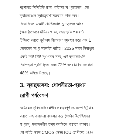
প্রথাগত সিসিটিভি মানব পর্যবেক্ষণের প্রয়োজন; এজ 
ক্যামেরাগুলি স্বায়ত্তশাসিতভাবে কাজ করে। 
সিনোসিনের এআই মডিউলগুলি সন্দেহজনক আচরণ 
(অবাঞ্ছিতভাবে দাঁড়িয়ে থাকা, জোরপূর্বক প্রবেশ) 
চিহ্নিত করতে পূর্বাভাস বিশ্লেষণ ব্যবহার করে এবং 1 
সেকেন্ডের মধ্যে সতর্কতা পাঠায়। 2025 সালে সিঙ্গাপুরে 
একটি স্মার্ট সিটি স্থাপনার সময়, এই ক্যামেরাগুলি 
নিরাপত্তা প্রতিক্রিয়া সময় 72% এবং মিথ্যা সতর্কতা 
48% কমিয়ে দিয়েছে।
3. স্বাস্থ্যসেবা: গোপনীয়তা-প্রথম 
রোগী পর্যবেক্ষণ
মেডিকেল সুবিধাগুলি রোগীর গুরুত্বপূর্ণ সংকেতগুলি ট্র্যাক 
করতে এজ ক্যামেরা ব্যবহার করে (থার্মাল ইমেজিংয়ের 
মাধ্যমে) সংবেদনশীল তথ্য ক্লাউডে পাঠানো ছাড়াই। 
লো-লাইট সক্ষম CMOS সেন্সর ICU রোগীদের ২৪/৭ 