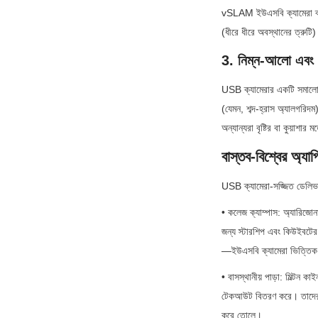
vSLAM ইউএসবি ক্যামেরা ব্যব
(ধীরে ধীরে অবস্থানের ত্রুটি
3. নিম্ন-আলো এবং
USB ক্যামেরার একটি সমালোচনা
(যেমন, শব্দ-হ্রাস অ্যালগরিদ
অন্যান্যরা বৃষ্টির বা কুয়াশ
বাস্তব-বিশ্বের অ্
USB ক্যামেরা-সজ্জিত ডেলিভার
• কলেজ ক্যাম্পাস: অ্যারিজোনা 
জন্য স্টারশিপ এবং কিউইবটের 
—ইউএসবি ক্যামেরা ভিত্তিক 
• বাসস্থানীয় পাড়া: মিল্টন 
টেকআউট বিতরণ করে। তাদের ধী
করে তোলে।