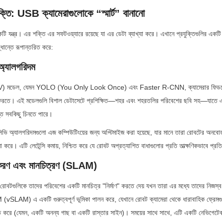
ুক্তি: USB ক্যামেরাগুলোকে “স্মার্ট” বানানো
যন্ত্র। এর শক্তি এর সফটওয়্যারে রয়েছে যা এর ডেটা ব্যাখ্যা করে। এখানে প্রযুক্তিগুলির একটি বি
্ধান্তে রূপান্তরিত করে:
অ্যালগরিদম
CV) মডেল, যেমন YOLO (You Only Look Once) এবং Faster R-CNN, ক্যামেরার ফিডকে মিলি
্ধ করতে। এই মডেলগুলি বিশাল ডেটাসেটে প্রশিক্ষিত—শহর এবং শহরতলির পরিবেশের ছবি সহ—যাতে এক
ন্ত সবকিছু চিনতে পারে।
ভি অ্যালগরিদমগুলো এজ কম্পিউটিংয়ের জন্য অপ্টিমাইজ করা হয়েছে, যার মানে তারা রোবটের অনবোর্
না করে। এটি লেটেন্সি কমায়, নিশ্চিত করে যে রোবট অপ্রত্যাশিত বাধাগুলোর প্রতি তাত্ক্ষণিকভাবে প্রত
়করণ এবং মানচিত্রণ (SLAM)
োবটগুলিকে তাদের পরিবেশের একটি মানচিত্র "নির্মাণ" করতে দেয় যখন তারা এর মধ্যে তাদের নিজস্ব
M (vSLAM) এ একটি গুরুত্বপূর্ণ ভূমিকা পালন করে, যেখানে রোবট ক্যামেরা থেকে ধারাবাহিক ফ্রেমগু
হ্নিত করে (যেমন, একটি অনন্য গাছ বা একটি রাস্তার সাইন)। সময়ের সাথে সাথে, এটি একটি নেভিগেট