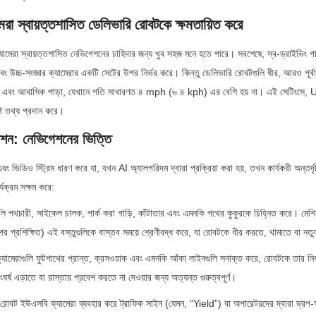
া স্বায়ত্তশাসিত ডেলিভারি রোবটকে ক্ষমতায়িত করে
যামেরা স্বায়ত্তশাসিত নেভিগেশনের চাহিদার জন্য খুব সহজ মনে হতে পারে। সবশেষে, স্ব-ড্রাইভিং গাড
উচ্চ-সংজ্ঞার ক্যামেরার একটি সেটের উপর নির্ভর করে। কিন্তু ডেলিভারি রোবটগুলি ধীর, আরও পূর্বা
াস এবং আবাসিক পাড়া, যেখানে গতি সাধারণত ৪ mph (৬.৪ kph) এর বেশি হয় না। এই সেটিংসে, US
্ট তথ্য প্রদান করে।
েপশন: নেভিগেশনের ভিত্তি
ভিডিও স্ট্রিম ধারণ করে যা, যখন AI অ্যালগরিদম দ্বারা প্রক্রিয়া করা হয়, তখন কার্যকরী অন্তর্দৃষ
যক্রম সক্ষম করে:
লি পথচারী, সাইকেল চালক, পার্ক করা গাড়ি, কাঁটাতার এবং এমনকি পথের কুকুরকে চিহ্নিত করে। মেশিন 
পর প্রশিক্ষিত) এই বস্তুগুলিকে বাস্তব সময়ে শ্রেণীবদ্ধ করে, যা রোবটকে ধীর করতে, থামাতে বা নত
ামেরাগুলি ফুটপাথের প্রান্ত, ক্রসওয়াক এবং এমনকি আঁকা লাইনগুলি সনাক্ত করে, রোবটকে তার নির্
্ষ এড়াতে বা রাস্তায় প্রবেশ করতে না দেওয়ার জন্য অত্যন্ত গুরুত্বপূর্ণ।
ছু রোবট ইউএসবি ক্যামেরা ব্যবহার করে ট্রাফিক সাইন (যেমন, “Yield”) বা অপারেটরদের দ্বারা ড্র