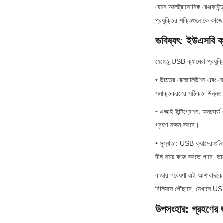
যেমন আলট্রাসোনিক রেঞ্জফাইন্ড
প্রযুক্তির শক্তিগুলোকে কাজে
ভবিষ্যৎ: ইউএসবি ক্
যেহেতু USB ক্যামেরা প্রযুক্
• উচ্চতর রেজোলিউশন এবং ফ্রে
সনাক্তকরণের সঠিকতা উন্নত
• এআই ইন্টিগ্রেশন: অনবোর্ড
গ্রহণ সক্ষম করবে।
• সুস্থতা: USB ক্যামেরাগুলি 
দীর্ঘ সময় কাজ করতে পারে, তাদে
বাজার গবেষণা এই আশাবাদকে সমর
বিলিয়নে পৌঁছাবে, যেখানে U
উপসংহার: গ্রহণের জ