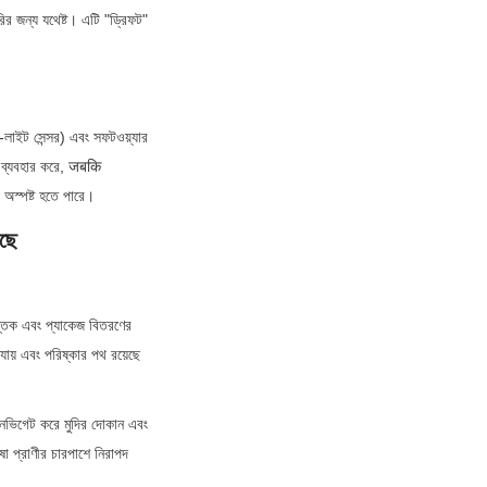
 জন্য যথেষ্ট। এটি "ড্রিফট" 
লাইট সেন্সর) এবং সফটওয়্যার 
 ব্যবহার করে, जबकि 
ি অস্পষ্ট হতে পারে।
রছে
পুস্তক এবং প্যাকেজ বিতরণের 
যায় এবং পরিষ্কার পথ রয়েছে
 নেভিগেট করে মুদির দোকান এবং 
 প্রাণীর চারপাশে নিরাপদ 