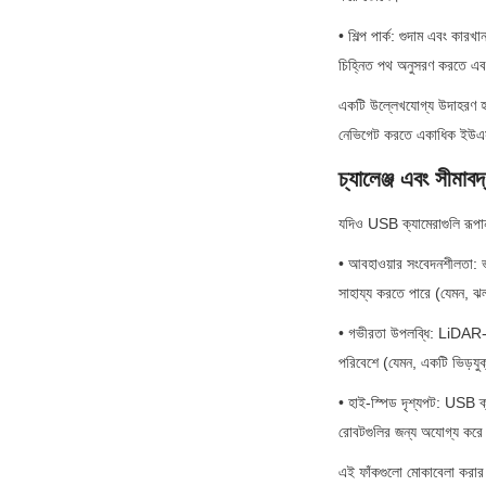
• শিল্প পার্ক: গুদাম এবং কা
চিহ্নিত পথ অনুসরণ করতে এবং 
একটি উল্লেখযোগ্য উদাহরণ হল
নেভিগেট করতে একাধিক ইউএসবি 
চ্যালেঞ্জ এবং সীমা
যদিও USB ক্যামেরাগুলি রূপান
• আবহাওয়ার সংবেদনশীলতা: ভার
সাহায্য করতে পারে (যেমন, ঝল
• গভীরতা উপলব্ধি: LiDAR-এর
পরিবেশে (যেমন, একটি ভিড়যুক
• হাই-স্পিড দৃশ্যপট: USB ক
রোবটগুলির জন্য অযোগ্য কর
এই ফাঁকগুলো মোকাবেলা করার 