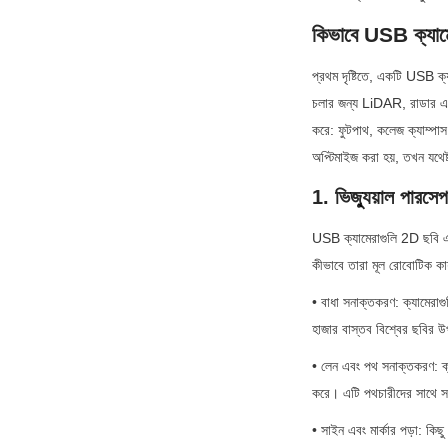
কিভাবে USB ক্যামের
প্রথম দৃষ্টিতে, একটি USB ক্
চলার জন্য LiDAR, রাডার এবং 
করে: ফুটপাথ, কলেজ ক্যাম্প
অপ্টিমাইজ করা হয়, তখন যথেষ
1. ভিজ্যুয়াল পারস
USB ক্যামেরাগুলি 2D ছবি এবং 
কীভাবে তারা মূল রোবোটিক কার্
• বাধা সনাক্তকরণ: ক্যামেরাগু
হাজার বাস্তব বিশ্বের ছবির উ
• লেন এবং পথ সনাক্তকরণ: ক্য
করে। এটি পথচারীদের সাথে সংঘর
• সাইন এবং মার্কার পড়া: কি