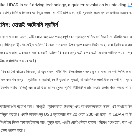
ke LiDAR in self-driving technology, a quieter revolution is unfolding:
US
েশযোগ্য ভিত্তি হিসেবে আবির্ভূত হচ্ছে, যা স্টার্টআপ এবং ছোট ব্যবসার জন্য স্বায়ত্তশাসন সম্ভব 
ইসিস: হোয়াই অটোনমি ম্যাটার্স
 প্রবেশ করার আগে, এটি বোঝা অত্যন্ত গুরুত্বপূর্ণ কেন স্বায়ত্তশাসিত ডেলিভারি রোবটগুলি আর একট
। ঐতিহ্যবাহী শেষ-মাইল ডেলিভারি মানব চালকদের উপর ব্যাপকভাবে নির্ভর করে, যারা ট্রাফিক জ্যাম, প
হুরে এলাকায়, একজন চালক কয়েকটি ডেলিভারি করার জন্য ঘণ্টার পর ঘণ্টা জ্যামে কাটাতে পারে। গ্রা
 উচ্চ জ্বালানির খরচের অর্থ।
রির চাহিদা বাড়িয়ে দিয়েছে, যা অ্যামাজন, স্টারশিপ টেকনোলজিস এবং নুরোর মতো কোম্পানিগুলিকে ত
েক ব্যবসার জন্য—স্থানীয় রেস্তোরাঁ, ছোট খুচরা বিক্রেতা, বা আঞ্চলিক লজিস্টিক কোম্পানি—স্বায
েকশন অ্যান্ড রেঞ্জিং) এর মতো উচ্চ-মানের সেন্সর প্রতি ইউনিটে হাজার হাজার ডলার খরচ করতে পারে,
যামেরাগুলি প্রবেশ করে। সাশ্রয়ী, ব্যাপকভাবে উপলব্ধ এবং আশ্চর্যজনকভাবে সক্ষম, এই সাধারণ ডিভা
ণতান্ত্রিক করছে। একটি মানসম্পন্ন USB ক্যামেরার দাম 20 থেকে 200 এর মধ্যে, যা LiDAR বা উচ্চ
্পিউটার ভিশন অ্যালগরিদমের সাথে যুক্ত হলে, এগুলি রোবটগুলিকে তাদের পরিবেশ "দেখতে", বাধা এড়
াল ডেটা প্রদান করে।