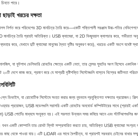
 চিনতে পারে।
ো ছাড়াই খরচের দক্ষতা
লস নির্গত করে পরিবেশের 3D মানচিত্র তৈরি করে—একটি শক্তিশালী সরঞ্জাম উচ্চ-গতির নেভিগেশনের
 মানচিত্র তৈরি প্রায়ই অতিরিক্ত। USB ক্যামেরা, যা 2D ভিজ্যুয়াল ক্যাপচার করে, গভীরতা অনুমা
 ব্যবহার করে, যেখানে দুটি ক্যামেরা মানুষের দ্বৈত দৃষ্টির অনুকরণ করে), খরচের একটি অংশে যথেষ্ট স
োলজিস, যা ফুটপাথ ডেলিভারি রোবটের ক্ষেত্রে একটি নেতা, তার সেন্সর স্যুটের অংশ হিসেবে একাধিক
 ২০টি দেশে কাজ করে, প্রমাণ করে যে সাশ্রয়ী দৃষ্টিশক্তি সিস্টেমগুলি বাস্তব বিশ্বের জটিলতা পরি
েবিলিটি
প্লে ডিভাইস, যা রোবোটিক সিস্টেমে সংহত করার জন্য ন্যূনতম প্রযুক্তিগত দক্ষতার প্রয়োজন। শিল্প 
সফটওয়্যার প্রয়োজন, USB মডেলগুলি সরাসরি একটি রোবটের অনবোর্ড কম্পিউটারের সাথে (প্রায়ই একটি 
নো) USB পোর্টের মাধ্যমে সংযুক্ত হয়। এই সরলতা উন্নয়ন সময় কমিয়ে আনে এবং স্টার্টআপগুলির জন
। যখন একটি কোম্পানি তার রোবট ফ্লিট সম্প্রসারিত করতে চায়, অতিরিক্ত USB ক্যামেরা সংগ্রহ ক
ের কাছ থেকে পাওয়া যায়। এটি LiDAR এর সাথে বৈপরীত্য, যা প্রায়শই সরবরাহ চেইনের বাধার সম্ম