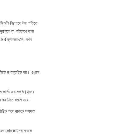
়িগুলি নিরাপদে উচ্চ গতিতে 
নুমানযোগ্য পরিবেশে কাজ 
B ক্যামেরাগুলি, যখন 
্টিতে রূপান্তরিত হয়। এখানে 
লার্নিং মডেলগুলি (হাজার 
ুন পথ নিতে সক্ষম করে।
ধারিত পথে থাকতে সহায়তা 
প-অফ জোন চিহ্নিত করতে 