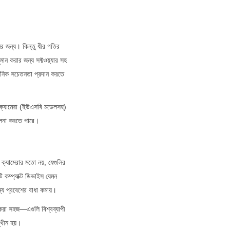
 জন্য। কিন্তু ধীর গতির 
ন করার জন্য সফ্টওয়্যার সহ 
্থানিক সচেতনতা প্রদান করতে 
 ক্যামেরা (ইউএসবি মডেলসহ) 
চালনা করতে পারে।
ক্যামেরার মতো নয়, যেগুলির 
কম্প্যাক্ট ডিভাইস যেমন 
্য প্রবেশের বাধা কমায়।
রা সহজ—এগুলি বিশ্বব্যাপী 
ুখীন হয়।