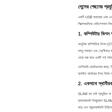
লেন্সের পেছনের প্রয
একটি USB ক্যামেরা একা একটি 
পিক্সেলগুলিকে নেভিগেশনাল সিদ
1. কম্পিউটার ভিশন 
আধুনিক কম্পিউটার ভিশন (
বস্তু সনাক্ত এবং শ্রেণীবদ
থেকে শুরু করে একটি গর্ত পর্য
ডেলিভারি রোবটগুলোর জন্য, সি
ক্লাউড সার্ভারের উপর নির্ভর 
2. একসাথে স্থানীয
SLAM হল সেই প্রযুক্তি যা র
ক্যামেরাগুলি ভিজ্যুয়াল SLA
করে এবং ল্যান্ডমার্কগুলি চি