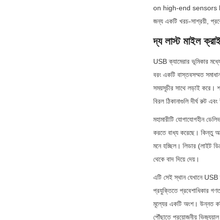
on high-end sensors li
জন্য একটি খরচ-সাশ্রয়ী, প্রব
দ্য লাস্ট মাইল ক্রা
USB ক্যামেরার ভূমিকার মধ্যে
বরং একটি বাস্তবসম্মত সমাধান
সময়সূচীর সাথে লড়াই করে। শ
বিরল ঠিকানাগুলি দীর্ঘ রুট এবং
মহামারীটি যোগাযোগহীন ডেলিভা
করতে বাধ্য করেছে। কিন্তু অন
মনে হচ্ছিল। লিডার (লাইট ডিট
থেকে বাদ দিয়ে দেয়।
এটি সেই স্থান যেখানে USB ক্
প্রযুক্তিতে প্রবেশাধিকার গ
মূল্যের একটি অংশ। উন্নত কম
পৌঁছাতে প্রয়োজনীয় ভিজ্যুয়