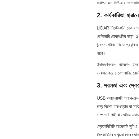
স্থাপন করা কিউআর কোডগুলি
2. কার্যকারিতা হারান
LiDAR সিস্টেমগুলি লেজার পা
ডেলিভারি রোবটগুলির জন্য, 3D
(যেমন স্টেরিও ভিশন প্রযুক্তি
পারে।
উদাহরণস্বরূপ, স্টারশিপ টেকন
ব্যবহার করে। কোম্পানির রোবট
3. সরলতা এবং স্কেল
USB ক্যামেরাগুলি প্লাগ-এন্ড-
জন্য বিশেষ হার্ডওয়্যার বা 
রাস্পবেরি পাই বা জেটসন ন্যা
স্কেলেবিলিটি আরেকটি সুবিধা
ইলেকট্রনিকস খুচরা বিক্রেতাদ