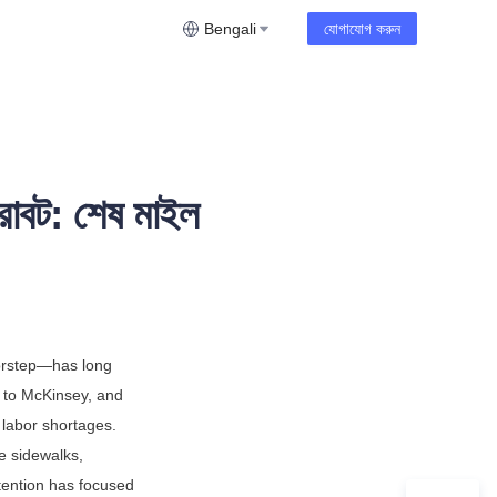
Bengali
যোগাযোগ করুন
 রোবট: শেষ মাইল
orstep—has long 
g to McKinsey, and 
labor shortages. 
 sidewalks, 
ention has focused 