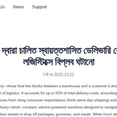
 Us
News
Support
্বারা চালিত স্বায়ত্তশাসিত ডেলিভারি
লজিস্টিক্সে বিপ্লব ঘটানো
তৈরী হয় 2025.10.22
ivery—those final few blocks between a warehouse and a customer’s do
l of logistics. It accounts for up to 53% of total delivery costs, accordin
ures from rising consumer expectations (think same-day shipping) and 
ivery robots: compact, electric-powered machines designed to navigate
an streets to drop off packages, groceries, and meals. While much att