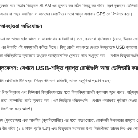
হার করে লিডার-ভিত্তিক SLAM এর তুলনায় কম সঠিক কিন্তু কম গতির, স্বল্প দূরত্বের ডেলিভারির
) এড়ায় যা শহুরে ক্যানিয়ন বা কলেজের কোয়ার্টারের মতো আবৃত এলাকায় GPS কে বিপর্যস্ত করে।
 আবহাওয়া অভিযোজন
 হল তাদের দুর্বল আলো বা আবহাওয়ায় কার্যকারিতা। তবে, ক্যামেরা হার্ডওয়্যার (যেমন, উন্নত লো-
ম) এর উন্নতি এই সমস্যাগুলি কমিয়ে দিচ্ছে। কিছু রোবট অন্ধকারে দেখতে ইনফ্রারেড USB ক্যামেরা
ার মতো পরিস্থিতিতে ক্যামেরার তথ্যকে আলট্রাসোনিক সেন্সরের সাথে সংযুক্ত করে—যেখানে ভিজ্যুয়ালগুল
যাপ্লিকেশন: যেখানে USB-শক্তি প্রাপ্ত রোবটগুলি আজ ডেলিভারি ক
ি রোবটগুলি ইতিমধ্যে বিভিন্ন পরিবেশে কার্যকরী, তাদের বহুমুখিতা প্রমাণ করছে:
বিশ্ববিদ্যালয় এবং পিটসবার্গ বিশ্ববিদ্যালয়ের মতো বিশ্ববিদ্যালয়গুলি ক্যাম্পাস জুড়ে খাবার, পাঠ্য
মতো কোম্পানির রোবট ব্যবহার করে। এই নিয়ন্ত্রিত পরিবেশগুলি—যেখানে পদচারণার পূর্বাভাস দেওয়া 
সিস্টেমের জন্য আদর্শ।
কাইনস (যুক্তরাজ্য) এবং আর্ভাইন (ক্যালিফোর্নিয়া) এর মতো শহরগুলোতে, রোবটগুলি উপশহরের রাস্তায়
র গতির (২-৪ মাইল প্রতি ঘণ্টা) এবং ভিজ্যুয়াল সংকেতের উপর নির্ভরশীলতা তাদের শিশু এবং পোষা