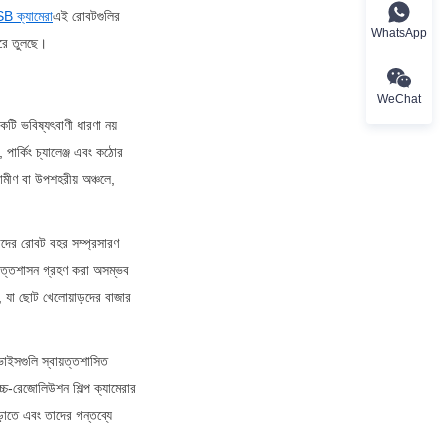
B ক্যামেরা
এই রোবটগুলির 
WhatsApp
করে তুলছে।
WeChat
ি ভবিষ্যৎবাণী ধারণা নয় 
ার্কিং চ্যালেঞ্জ এবং কঠোর 
মীণ বা উপশহরীয় অঞ্চলে, 
াদের রোবট বহর সম্প্রসারণ 
়ত্তশাসন গ্রহণ করা অসম্ভব 
 যা ছোট খেলোয়াড়দের বাজার 
ইসগুলি স্বায়ত্তশাসিত 
-রেজোলিউশন শিল্প ক্যামেরার 
াতে এবং তাদের গন্তব্যে 