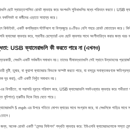
রখানাগুলি ছোট স্বায়ত্তশাসিত রোবট ব্যবহার করে অংশগুলি সুবিধাগুলির মধ্যে পরিবহন করতে। USB ক্য
ফর্কলিফট বা কর্মীদের এড়াতে সাহায্য করে।
 কিউইবট, একটি কলম্বিয়ান স্টার্টআপ যা বিশ্বজুড়ে ৪০টিরও বেশি শহরে রোবট মোতায়েন করে। কিউ
ক্যামেরা ব্যবহার করে, স্থানীয় রেস্তোরাঁ এবং ছোট ব্যবসার সাথে অংশীদারিত্ব করার জন্য খরচ য
বদ্ধতা: USB ক্যামেরাগুলি কী করতে পারে না (এখনও)
্তরকারী, সেগুলি একটি সর্বজনীন সমাধান নয়। তাদের সীমাবদ্ধতাগুলি সেই স্থানে উদ্ভাবনের প্রয়োজন
ী বৃষ্টি, তুষার, বা কুয়াশা ক্যামেরার ফিডকে অস্পষ্ট করতে পারে, যা বস্তুর সনাক্তকরণকে ক্ষতিগ্রস
ক দূর করা), এটি একটি নিখুঁত সমাধান নয়।
 বিপরীতে, যা সরাসরি দূরত্ব পরিমাপ করে, USB ক্যামেরাগুলি সফটওয়্যার ব্যবহার করে গভীরতা 
্ত ফুটপাত) ত্রুটির দিকে নিয়ে যেতে পারে।
্যামেরাগুলি 5 mph এর উপরে গতিতে মোশন ব্লারের সাথে সংগ্রাম করে, যা সেগুলিকে গাড়ির সাথে স
ে তোলে।
জন্য, অনেক রোবট একটি "সেন্সর ফিউশন" পদ্ধতি ব্যবহার করে: ইউএসবি ক্যামেরাগুলোকে সস্তা সেন্স