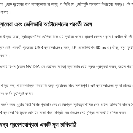
ার (ছোট দূরত্বের বাধা সনাক্তকরণের জন্য) বা জিপিএস (মোটামুটি অবস্থান নির্ধারণের জন্য)। এই হাই
 লাগায়।
যামেরা এবং ডেলিভারি অটোমেশনের পরবর্তী তরঙ্গ
তি উন্নত হচ্ছে, স্বায়ত্তশাসিত ডেলিভারিতে এই ক্যামেরাগুলোর ভূমিকা কেবল বাড়বে। এখানে কী কী 
ম রেট: পরবর্তী প্রজন্মের USB ক্যামেরাগুলি (যেমন, 4K রেজোলিউশন 60fps এ) তীক্ষ্ণ, মসৃণ ফুটেজ
 করবে।
 এআই চিপস (যেমন NVIDIA-এর জেটসন সিরিজ) ক্যামেরার ডেটা দ্রুত প্রক্রিয়া করবে, জটিল পরিবেশ
শক্তি-দক্ষ, পরিবেশবান্ধব বিতরণের জন্য প্রচারের সাথে সঙ্গতিপূর্ণ। এই ক্যামেরাগুলির দ্বারা চালিত
র কার্বন ফুটপ্রিন্ট কমিয়ে।
্থন করে: গ্র্যান্ড ভিউ রিসার্চ পূর্বাভাস দেয় যে বৈশ্বিক স্বায়ত্তশাসিত শেষ-মাইল ডেলিভারি বাজ
SB ক্যামেরা-ভিত্তিক রোবটের মতো খরচ-সাশ্রয়ী সমাধানগুলি সেই বৃদ্ধির অনেকটাই চালিত করবে।
ন্য প্রবেশযোগ্যতা একটি মূল চাবিকাঠি