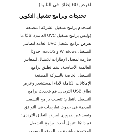
لفرض 60 إطارًا في الثانية)
تحديثات وبرامج تشغيل التكوين
استخدم برامج تشغيل الشركة المصنعة 
(وليس برامج تشغيل UVC العامة): غالبًا ما 
تفرض برامج تشغيل UVC العامة لنظامي 
التشغيل Windows و macOS حدودًا 
صارمة لمعدل الإطارات للامتثال للمعايير 
العالمية الأساسية، بينما تطلق برامج 
التشغيل الخاصة بالشركة المصنعة 
الإمكانات الكاملة لأداء المستشعر وعرض 
نطاق USB الترددي. قم بتحديث برامج 
التشغيل بانتظام: تتسبب برامج التشغيل 
القديمة في حدوث تعارضات في التوافق 
وتقييد غير ضروري لعرض النطاق الترددي؛ 
قم دائمًا بتنزيل أحدث برامج التشغيل 
المعتمدة مباشرة من الموقع الرسمي 