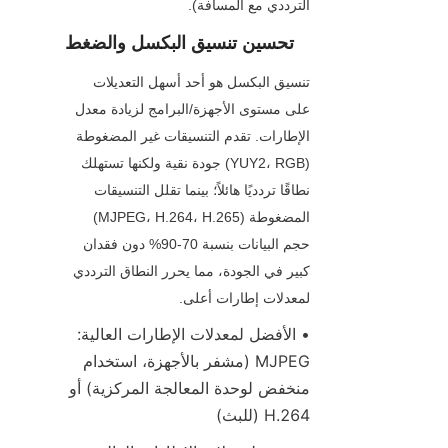
الترددي مع المسافة).
تحسين تنسيق البكسل والضغط
تنسيق البكسل هو أحد أسهل التعديلات 
على مستوى الأجهزة/البرامج لزيادة معدل 
الإطارات. تقدم التنسيقات غير المضغوطة 
(YUY2، RGB) جودة نقية ولكنها تستهلك 
نطاقًا تردديًا هائلاً؛ بينما تقلل التنسيقات 
المضغوطة (MJPEG، H.264، H.265) 
حجم البيانات بنسبة 70-90% دون فقدان 
كبير في الجودة، مما يحرر النطاق الترددي 
لمعدلات إطارات أعلى.
• الأفضل لمعدلات الإطارات العالية: 
MJPEG (مشفر بالأجهزة، استخدام 
منخفض لوحدة المعالجة المركزية) أو 
H.264 (للبث)