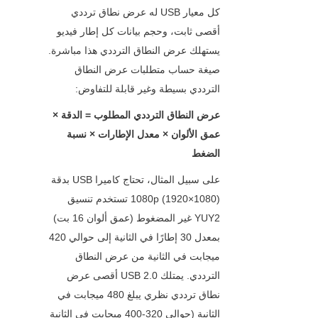
كل معيار USB له عرض نطاق ترددي 
أقصى ثابت، وحجم بيانات كل إطار فيديو 
يستهلك عرض النطاق الترددي هذا مباشرة. 
صيغة حساب متطلبات عرض النطاق 
الترددي بسيطة وغير قابلة للتفاوض:
عرض النطاق الترددي المطلوب = الدقة × 
عمق الألوان × معدل الإطارات × نسبة 
الضغط
على سبيل المثال، تحتاج كاميرا USB بدقة 
1080p (1920×1080) تستخدم تنسيق 
YUY2 غير المضغوط (عمق ألوان 16 بت) 
بمعدل 30 إطارًا في الثانية إلى حوالي 420 
ميجابت في الثانية من عرض النطاق 
الترددي. يمتلك USB 2.0 أقصى عرض 
نطاق ترددي نظري يبلغ 480 ميجابت في 
الثانية (حوالي 320-400 ميجابت في الثانية 