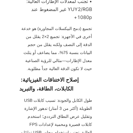
• تجنب لمعدلات الإطارات العالية: 
YUY2/RGB غير المضغوط عند 
1080p+
تجميع (دمج البيكسلات المجاورة) هو خدعة 
أخرى في الأجهزة: تجميع 2×2 يقلل من 
الدقة إلى النصف ولكنه يقلل من حجم 
البيانات بنسبة 75%، مما يضاعف أو يثلث 
معدل الإطارات—مثالي للرؤية الصناعية 
حيث لا تكون الدقة العالية جداً مطلوبة.
إصلاح الاختناقات الفيزيائية: 
الكابلات، الطاقة، والتبريد
طول الكابل والجودة: تسبب كابلات USB 
الطويلة (أكثر من 3 أمتار) تدهور الإشارة 
وتقليل عرض النطاق الترددي؛ استخدم 
كابلات قصيرة ومحمية لإعدادات FPS 
العالية. تجنب استخدام محاور USB تمامًا - 