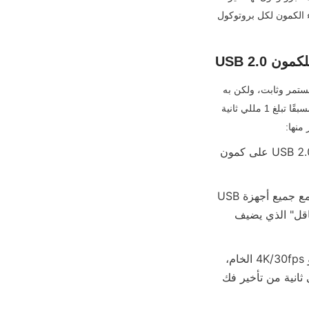
أكبر على الكمون: نوع وضع النقل، والتنافس على الحافلة، وقواعد تأكيد الحزمة. أدناه، نقوم بتفصيل أداء الكمون لكل بروتوكول 
 للكمون
يعتمد USB 2.0 بشكل حصري على وضع النقل المتزامن لبيانات الفيديو - نوع نقل مصمم لتدفق بيانات مستمر وثابت، ولكن به 
عيوب حرجة تؤدي إلى كمون مستمر. ترسل النقلات المتزامنة البيانات في فترات زمنية ثابتة ومجدولة مسبقًا تبلغ 1 مللي ثانية 
• الحد الأدنى الثابت للكمون: حتى بالنسبة لتدفقات 720p/30fps منخفضة الدقة، يحتوي USB 2.0 على كمون 
• قيود النطاق الترددي: 480 ميجابت في الثانية من إجمالي النطاق الترددي يتم مشاركته مع جميع أجهزة USB 
الأخرى (الفأرة، لوحة المفاتيح، القرص الخارجي) على نفس الناقل—مما يسبب "تنافس الناقل" الذي يضيف 
• عدم دعم معدل الإطارات العالي: USB 2.0 لا يمكنه التعامل مع فيديو 1080p/60fps أو 4K/30fps الخام، 
مما يجبر الكاميرات على استخدام ضغط ثقيل (MJPEG/H.264) الذي يضيف 20–50 مللي ثانية من تأخير فك 