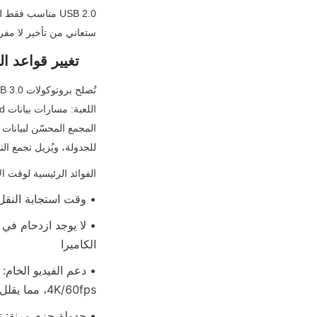
ستعاني من تأخير لا مفر 
USB 3.0/3.1/3.2: 
للجدولة، ويُزيل تجمع النطاق الترددي البالغ 5-20 جيجابت
الفوائد الرئيسية لوقت الاستج
• وقت استجابة النقل الأساسي: 1-3 مللي ثانية (أقل
الكاميرا
4K/60fps، مما يقلل من وقت استجابة فك التشفير إلى ما يقرب من الصفر