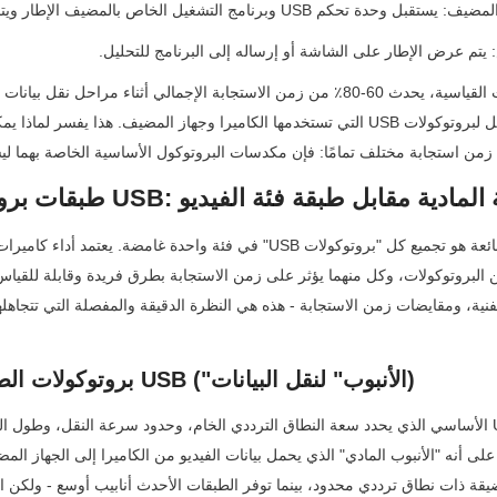
زمن استجابة مختلف تمامًا: فإن مكدسات البروتوكول الأساسية الخاصة بهما ل
كولات كاميرا USB: الطبقة المادية مقابل طبقة فئة الفيديو
1. بروتوكولات الطبقة المادية لـ USB ("الأنبوب" لنقل البيانات)