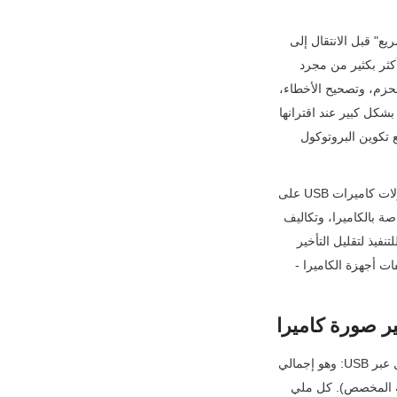
يُبَسِّط الكثير من الأدلة التقنية أداء USB بشكل مفرط بادعاء عام مفاده "USB 2.0 بطيء، و USB 3.0 سريع" قبل الانتقال إلى 
ما بعد ذلك. هذا تبسيط مفرط هائل يتجاهل التفاصيل التقنية الحاسمة. تعتمد زمن استجابة الصورة على أكثر بكثير من مجرد 
عرض النطاق الترددي الخام؛ فهو يتشكل بفعل كيفية تنظيم البروتوكولات لسرعة نقل البيانات، وجدولة الحزم، وتصحيح الأخطاء، 
والتواصل بين الجهاز والمضيف، والنفقات العامة لمعالجة النظام. ستؤدي كاميرا USB متميزة أداءً ضعيفًا بشكل كبير عند اقترانها 
بمكدس بروتوكول غير مُحسَّن، بينما يمكن لكاميرا متوسطة المدى تحقيق زمن استجابة يقارب الصفر مع تكوين البروتوكول 
في هذا الدليل الشامل، نتجاوز نقاط الحديث العامة حول البروتوكولات لنوضح بالضبط كيف تؤثر بروتوكولات كاميرات USB على 
زمن استجابة الصورة. نغطي بروتوكولات الطبقة المادية الأساسية لـ USB، وبروتوكولات فئة الفيديو الخاصة بالكاميرا، وتكاليف 
النفقات العامة المخفية للبروتوكول، ونتائج اختبارات زمن الاستجابة في العالم الواقعي، وخطوات قابلة للتنفيذ لتقليل التأخير 
لحالة الاستخدام الخاصة بك. في النهاية، ستفهم لماذا يعد اختيار البروتوكول أكثر أهمية من معظم مواصفات أجهزة الكاميرا - 
قبل الخوض في تفاصيل البروتوكول، دعنا نحدد زمن الاستجابة الإجمالي للصور من الكاميرات التي تعمل عبر USB: وهو إجمالي 
الوقت المنقضي لانتقال إطار فيديو واحد من مستشعر الصورة بالكاميرا إلى شاشتك (أو برنامج المعالجة المخصص). كل ملي 