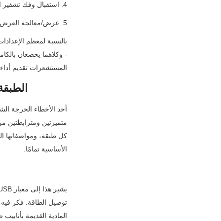
4. استقبال وفك تشفير المضيف: يستقبل وحدة تحكم USB وبرنامج التشغيل الخاص بالمضيف الإطار ويتحقق منه ويفك تشفيره.
5. عرض/معالجة العرض: يتم عرض الإطار على الشاشة أو إرساله إلى البرنامج للتحليل.
المستشعرات تقديم أداء 
طبقات بروتو
الأساسية تمامًا.