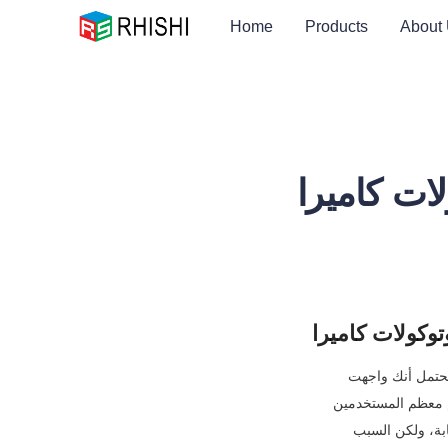
Home
Products
About
U على زمن استجابة
إذا كنت قد استخدمت كاميرا USB للبث المباشر، أو رؤية الآلة، أو التطبيب عن بعد، أو الألعاب، فمن المحتمل أنك واجهت 
تأخيرًا مزعجًا في الصورة - حتى عند الاستثمار في نموذج كاميرا عالي الدقة ومعدل إطارات مرتفع. يلوم معظم المستخدمين 
مستشعرات الكاميرا، أو قوة معالجة وحدة المعالجة المركزية، أو إعدادات البرامج لمشاكل زمن الاستجابة، ولكن السبب 