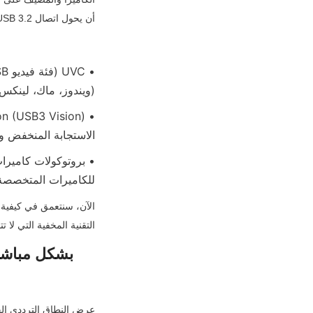
أن يحول اتصال USB 3.2 عالي النطاق الترددي إلى اتصال يعاني من التأخير، بغض النظر عن مدى قوة أجهزة الكاميرا.
(ويندوز، ماك، لينكس،
الاستجابة المنخفض ونق
للكاميرات المتخصصة 
التقنية المخفية التي لا تت