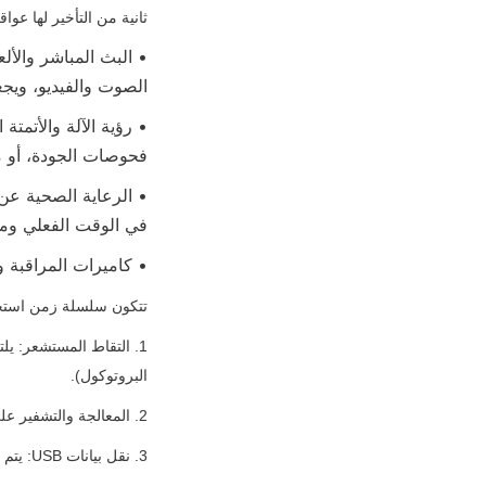
ثانية من التأخير لها ع
الصوت والفيديو، ويج
فحوصات الجودة، أو م
في الوقت الفعلي وم
• كاميرات المراقبة و
تتكون سلسلة زمن استجابة كاميرا USB الكاملة من خمس مراحل رئيسية، تتأثر ج
البروتوكول).
2. المعالجة والتشفير على اللوحة: تقوم الكاميرا بتنسيق الإطار (خام، YUV، MJPEG، H.264) وفقًا لمتطلبات البروتوكول.
3. نقل بيانات USB: يتم تقسيم الإطار إلى حزم وإرسالها إلى الجهاز المضيف (المرحلة الأكثر اعتمادًا على البروتوكول).