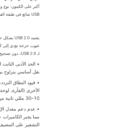
USB شائع في طبقة الفيزيائية للكاميرات.
لـ USB 2.0، دون تصحيح أخطاء مدمج أو وظيفة إعادة إرسال الحزم. وهذا يخلق ثلاث عيوب كمون لا مفر منها:
نقل أساسي يتراوح بين 8-15 مللي ثانية، بالإضافة إلى تأخير معالجة إضافي من
10–30 مللي ثانية من التأخير العشوائي.
التشفير على المضيف