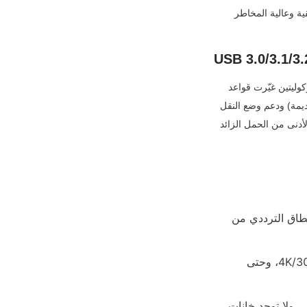
USB 2.0 مناسب فقط لمكالمات الفيديو العادية حيث لا يكون التأخير عاملاً حرجاً؛ أي حالة استخدام حقيقية وعالية المخاطر 
تُصلح بروتوكولات USB 3.0 والإصدارات الأحدث المادية العيوب الأكثر أهمية في USB 2.0 بميزتين بروتوكوليتين غيّرت قواعد 
اللعبة: مسارات بيانات SuperSpeed مخصصة (لا يوجد مشاركة للنطاق الترددي مع أجهزة USB 2.0 القديمة) ودعم وضع النقل 
المجمع المحسّن لبيانات الفيديو. يمنح وضع النقل المجمع الأولوية لتسليم الحزم بسرعة وكفاءة مع الحد الأدنى من الحمل الزائد 
• لا يوجد ازدحام في الناقل: المسارات المخصصة تعني أن أجهزة USB الأخرى لا تسرق النطاق الترددي من 
• دعم الفيديو الخام: نطاق ترددي كافٍ للفيديو غير المضغوط بدقة 1080p/60fps، و 4K/30fps، وحتى 
• جدولة حزم مرنة: تقوم البروتوكولات بضبط حجم الحزمة ديناميكيًا لتحقيق السرعة المثلى، ولا توجد خانات 