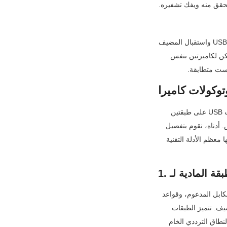
بالنسبة لمعظم الإعدادات القياسية، يحدث 60-80٪ من زمن الاستجابة الإجمالي أثناء مراحل نقل بيانات USB واستقبال المضيف 
- وكلاهما يخضعان بالكامل لبروتوكولات USB التي تستخدمها الكاميرا وجهاز المضيف. هذا يفسر لماذا يمكن لكاميرتين بنفس 
يست متطابقة.
أحد الأخطاء الحرجة الشائعة هو تجميع كل "بروتوكولات USB" في فئة واحدة غامضة. يعتمد أداء كاميرات USB على طبقتين 
متميزتين ومترابطتين من البروتوكولات، وكل منهما يؤثر على زمن الاستجابة بطرق فريدة وقابلة للقياس. أدناه، نقوم بتفصيل 
كل طبقة، ومواصفاتها الفنية، ومقايضات زمن الاستجابة - هذه هي النظرة الدقيقة والمفصلة التي تتجاهلها معظم الأدلة التقنية 
يشير هذا إلى معيار USB الأساسي الذي يحدد سعة النطاق الترددي الخام، وحدود سرعة النقل، وطول الكابل المدعوم، وقواعد 
توصيل الطاقة. فكر فيه على أنه "الأنبوب المادي" الذي يحمل بيانات الفيديو من الكاميرا إلى الجهاز المضيف. تتميز الطبقات 
المادية القديمة بأنابيب ضيقة ذات نطاق ترددي محدود، بينما توفر الطبقات الأحدث أنابيب أوسع - ولكن النطاق الترددي الخام 