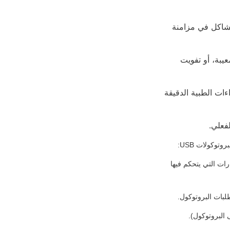
• البث المباشر والألعاب: يؤدي زمن الاستجابة العالي إلى إفساد تجربة المشاهد، ويسبب مشاكل في مزامنة 
• رؤية الآلة والأتمتة الصناعية: حتى 50 مللي ثانية من التأخير يمكن أن تؤدي إلى منتجات معيبة، أو تفويت 
• الرعاية الصحية عن بعد والجراحة عن بعد: زمن الاستجابة الصفري أمر بالغ الأهمية للإجراءات الطبية الدقيقة 
فعلي.
1. التقاط المستشعر: يلتقط مستشعر الكاميرا إطارًا (يعتمد على الأجهزة، ولكن تنطبق حدود معدل الإطارات التي يتحكم فيها 