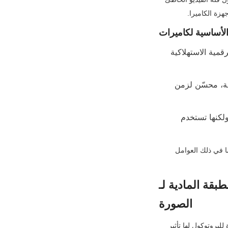
• UVC (فئة فيديو USB) 1.0 / 1.5 / 1.7: بروتوكول عالمي، تشغيل وتوصيل للكاميرات الرقمية الاستهلاكية 
• USB Vision (USB3 Vision): بروتوكول من الدرجة الصناعية مصمم لكاميرات رؤية الآلة، محسّن لزمن 
• بروتوكولات كاميرات USB الخاصة: بروتوكولات مخصصة من مصنعي الكاميرات (نادرة، ولكنها تستخدم 
الآن، سنتعمق في كيفية تأثير كل طبقة بروتوكول بالضبط على زمن الاستجابة من طرف إلى طرف - بما في ذلك العوامل 
بشكل مباشر على زمن استجابة 
الصورة
عرض النطاق الترددي الخام هو المتغير الأكثر وضوحًا في طبقة الفيزيائية، ولكن هناك ثلاث ميزات محددة للبروتوكول لها تأثير 