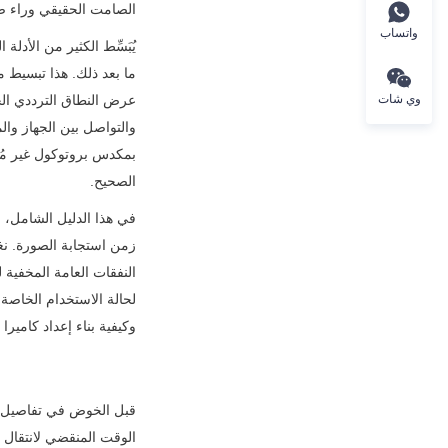
الصامت الحقيقي وراء ض
واتساب
وي شات
الصحيح.
وكيفية بناء إعداد كاميرا USB بدون تأخير مصمم خصيصًا لاحتياجاتك.